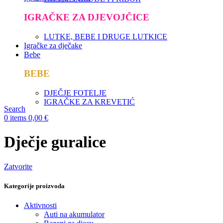
IGRAČKE ZA DJEVOJČICE
LUTKE, BEBE I DRUGE LUTKICE
Igračke za dječake
Bebe
BEBE
DJEČJE FOTELJE
IGRAČKE ZA KREVETIĆ
Search
0
items
0,00
€
Dječje guralice
Zatvorite
Kategorije proizvoda
Aktivnosti
Auti na akumulator