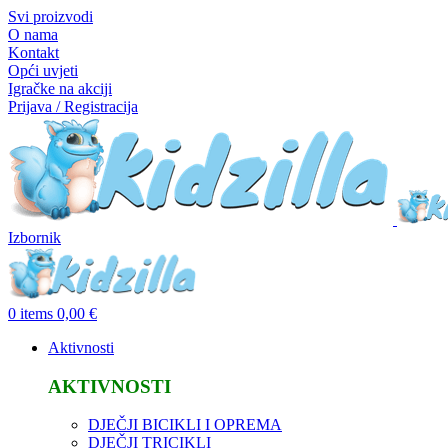
Svi proizvodi
O nama
Kontakt
Opći uvjeti
Igračke na akciji
Prijava / Registracija
Izbornik
0
items
0,00
€
Aktivnosti
AKTIVNOSTI
DJEČJI BICIKLI I OPREMA
DJEČJI TRICIKLI