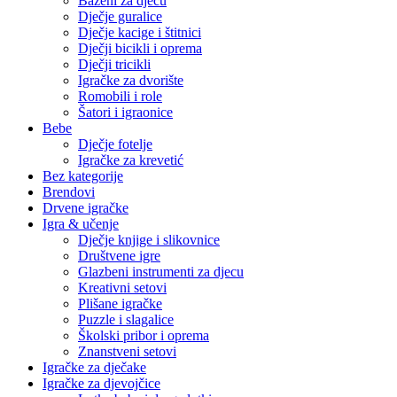
Bazeni za djecu
Dječje guralice
Dječje kacige i štitnici
Dječji bicikli i oprema
Dječji tricikli
Igračke za dvorište
Romobili i role
Šatori i igraonice
Bebe
Dječje fotelje
Igračke za krevetić
Bez kategorije
Brendovi
Drvene igračke
Igra & učenje
Dječje knjige i slikovnice
Društvene igre
Glazbeni instrumenti za djecu
Kreativni setovi
Plišane igračke
Puzzle i slagalice
Školski pribor i oprema
Znanstveni setovi
Igračke za dječake
Igračke za djevojčice