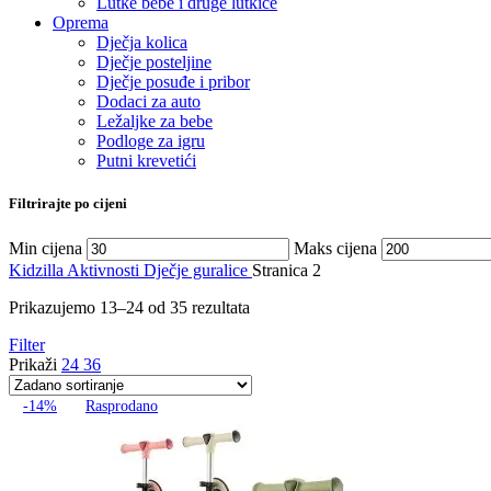
Lutke bebe i druge lutkice
Oprema
Dječja kolica
Dječje posteljine
Dječje posuđe i pribor
Dodaci za auto
Ležaljke za bebe
Podloge za igru
Putni krevetići
Filtrirajte po cijeni
Min cijena
Maks cijena
Kidzilla
Aktivnosti
Dječje guralice
Stranica 2
Prikazujemo 13–24 od 35 rezultata
Filter
Prikaži
24
36
-14%
Rasprodano