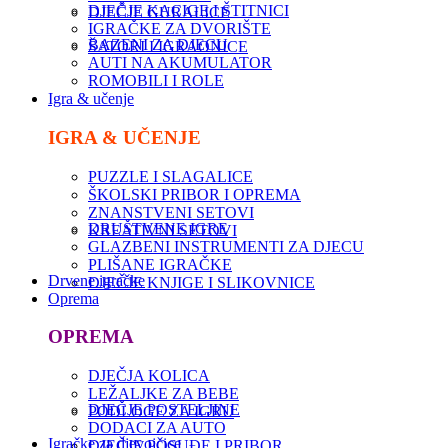
DJEČJE KACIGE I ŠTITNICI
DJEČJE GURALICE
IGRAČKE ZA DVORIŠTE
BAZENI ZA DJECU
ŠATORI I IGRAONICE
AUTI NA AKUMULATOR
ROMOBILI I ROLE
Igra & učenje
IGRA & UČENJE
PUZZLE I SLAGALICE
ŠKOLSKI PRIBOR I OPREMA
ZNANSTVENI SETOVI
DRUŠTVENE IGRE
KREATIVNI SETOVI
GLAZBENI INSTRUMENTI ZA DJECU
PLIŠANE IGRAČKE
Drvene igračke
DJEČJE KNJIGE I SLIKOVNICE
Oprema
OPREMA
DJEČJA KOLICA
LEŽALJKE ZA BEBE
DJEČJE POSTELJINE
PODLOGE ZA IGRU
DODACI ZA AUTO
Igračke za djevojčice
DJEČJE POSUĐE I PRIBOR