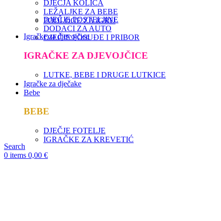
DJEČJA KOLICA
LEŽALJKE ZA BEBE
DJEČJE POSTELJINE
PODLOGE ZA IGRU
DODACI ZA AUTO
Igračke za djevojčice
DJEČJE POSUĐE I PRIBOR
IGRAČKE ZA DJEVOJČICE
LUTKE, BEBE I DRUGE LUTKICE
Igračke za dječake
Bebe
BEBE
DJEČJE FOTELJE
IGRAČKE ZA KREVETIĆ
Search
0
items
0,00
€