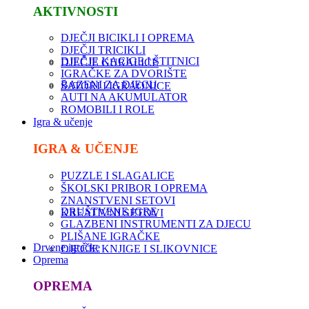
AKTIVNOSTI
DJEČJI BICIKLI I OPREMA
DJEČJI TRICIKLI
DJEČJE KACIGE I ŠTITNICI
DJEČJE GURALICE
IGRAČKE ZA DVORIŠTE
BAZENI ZA DJECU
ŠATORI I IGRAONICE
AUTI NA AKUMULATOR
ROMOBILI I ROLE
Igra & učenje
IGRA & UČENJE
PUZZLE I SLAGALICE
ŠKOLSKI PRIBOR I OPREMA
ZNANSTVENI SETOVI
DRUŠTVENE IGRE
KREATIVNI SETOVI
GLAZBENI INSTRUMENTI ZA DJECU
PLIŠANE IGRAČKE
Drvene igračke
DJEČJE KNJIGE I SLIKOVNICE
Oprema
OPREMA