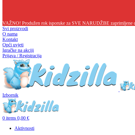
05
19
54
57
VAŽNO! Produžen rok isporuke za SVE NARUDŽBE zaprimljene do 1
Svi proizvodi
O nama
Kontakt
Opći uvjeti
Igračke na akciji
Prijava / Registracija
Izbornik
0
items
0,00
€
Aktivnosti