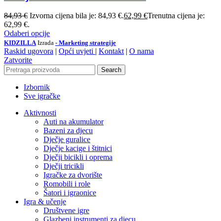
84,93
€
Izvorna cijena bila je: 84,93 €.
62,99
€
Trenutna cijena je:
62,99 €.
Odaberi opcije
KIDZILLA
Izrada
- Marketing strategije
Raskid ugovora
|
Opći uvjeti
|
Kontakt
|
O nama
Zatvorite
Search
Izbornik
Sve igračke
Aktivnosti
Auti na akumulator
Bazeni za djecu
Dječje guralice
Dječje kacige i štitnici
Dječji bicikli i oprema
Dječji tricikli
Igračke za dvorište
Romobili i role
Šatori i igraonice
Igra & učenje
Društvene igre
Glazbeni instrumenti za djecu