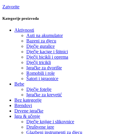
Zatvorite
Kategorije proizvoda
Aktivnosti
Auti na akumulator
Bazeni za djecu
Dječje guralice
Dječje kacige i štitnici
Dječji bicikli i oprema
Dječji tricikli
Igračke za dvorište
Romobili i role
Šatori i igraonice
Bebe
Dječje fotelje
Igračke za krevetić
Bez kategorije
Brendovi
Drvene igračke
Igra & učenje
Dječje knjige i slikovnice
Društvene igre
Glazbeni instrumenti za djecu