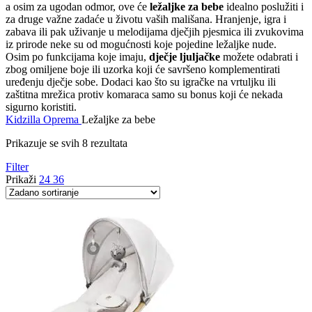
a osim za ugodan odmor, ove će
ležaljke za bebe
idealno poslužiti i
za druge važne zadaće u životu vaših mališana. Hranjenje, igra i
zabava ili pak uživanje u melodijama dječjih pjesmica ili zvukovima
iz prirode neke su od mogućnosti koje pojedine ležaljke nude.
Osim po funkcijama koje imaju,
dječje ljuljačke
možete odabrati i
zbog omiljene boje ili uzorka koji će savršeno komplementirati
uređenju dječje sobe. Dodaci kao što su igračke na vrtuljku ili
zaštitna mrežica protiv komaraca samo su bonus koji će nekada
sigurno koristiti.
Kidzilla
Oprema
Ležaljke za bebe
Prikazuje se svih 8 rezultata
Filter
Prikaži
24
36