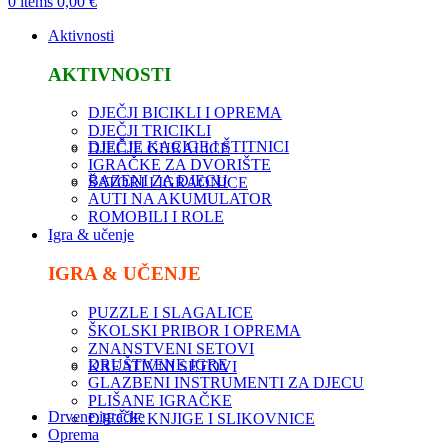
0
items
0,00
€
Aktivnosti
AKTIVNOSTI
DJEČJI BICIKLI I OPREMA
DJEČJI TRICIKLI
DJEČJE KACIGE I ŠTITNICI
DJEČJE GURALICE
IGRAČKE ZA DVORIŠTE
BAZENI ZA DJECU
ŠATORI I IGRAONICE
AUTI NA AKUMULATOR
ROMOBILI I ROLE
Igra & učenje
IGRA & UČENJE
PUZZLE I SLAGALICE
ŠKOLSKI PRIBOR I OPREMA
ZNANSTVENI SETOVI
DRUŠTVENE IGRE
KREATIVNI SETOVI
GLAZBENI INSTRUMENTI ZA DJECU
PLIŠANE IGRAČKE
Drvene igračke
DJEČJE KNJIGE I SLIKOVNICE
Oprema