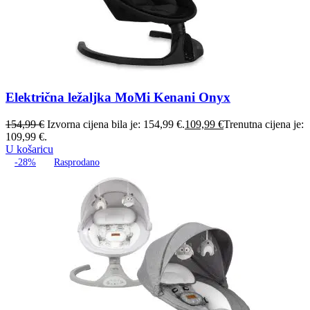
Električna ležaljka MoMi Kenani Onyx
154,99
€
Izvorna cijena bila je: 154,99 €.
109,99
€
Trenutna cijena je:
109,99 €.
U košaricu
-28%
Rasprodano