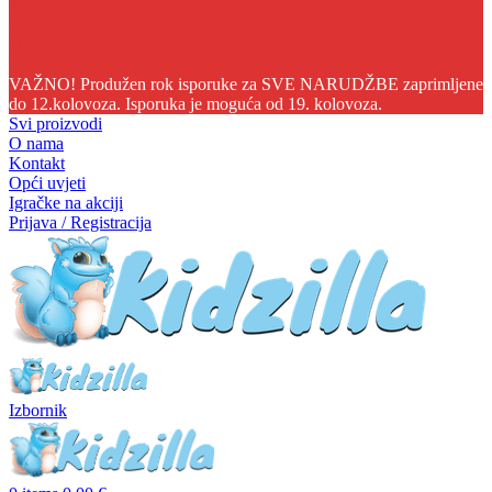
04
12
11
48
VAŽNO! Produžen rok isporuke za SVE NARUDŽBE zaprimljene
do 12.kolovoza. Isporuka je moguća od 19. kolovoza.
Svi proizvodi
O nama
Kontakt
Opći uvjeti
Igračke na akciji
Prijava / Registracija
Izbornik