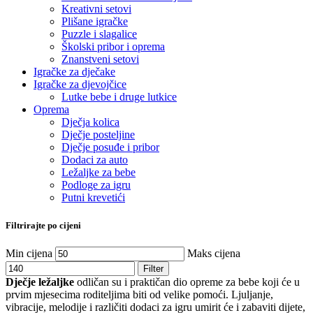
Kreativni setovi
Plišane igračke
Puzzle i slagalice
Školski pribor i oprema
Znanstveni setovi
Igračke za dječake
Igračke za djevojčice
Lutke bebe i druge lutkice
Oprema
Dječja kolica
Dječje posteljine
Dječje posuđe i pribor
Dodaci za auto
Ležaljke za bebe
Podloge za igru
Putni krevetići
Filtrirajte po cijeni
Min cijena
Maks cijena
Filter
Dječje ležaljke
odličan su i praktičan dio opreme za bebe koji će u
prvim mjesecima roditeljima biti od velike pomoći. Ljuljanje,
vibracije, melodije i različiti dodaci za igru umirit će i zabaviti dijete,