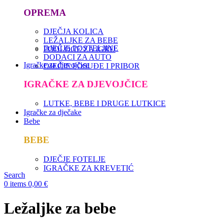
OPREMA
DJEČJA KOLICA
LEŽALJKE ZA BEBE
DJEČJE POSTELJINE
PODLOGE ZA IGRU
DODACI ZA AUTO
Igračke za djevojčice
DJEČJE POSUĐE I PRIBOR
IGRAČKE ZA DJEVOJČICE
LUTKE, BEBE I DRUGE LUTKICE
Igračke za dječake
Bebe
BEBE
DJEČJE FOTELJE
IGRAČKE ZA KREVETIĆ
Search
0
items
0,00
€
Ležaljke za bebe