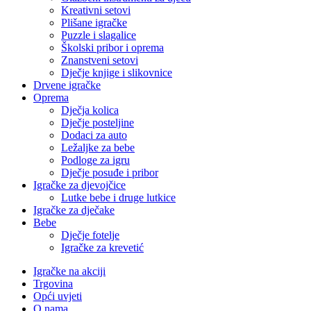
Kreativni setovi
Plišane igračke
Puzzle i slagalice
Školski pribor i oprema
Znanstveni setovi
Dječje knjige i slikovnice
Drvene igračke
Oprema
Dječja kolica
Dječje posteljine
Dodaci za auto
Ležaljke za bebe
Podloge za igru
Dječje posuđe i pribor
Igračke za djevojčice
Lutke bebe i druge lutkice
Igračke za dječake
Bebe
Dječje fotelje
Igračke za krevetić
Igračke na akciji
Trgovina
Opći uvjeti
O nama