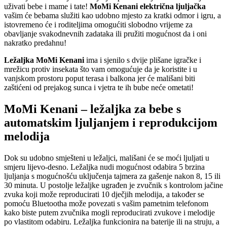
uživati bebe i mame i tate!
MoMi Kenani električna ljuljačka
vašim će bebama služiti kao udobno mjesto za kratki odmor i igru, a
istovremeno će i roditeljima omogućiti slobodno vrijeme za
obavljanje svakodnevnih zadataka ili pružiti mogućnost da i oni
nakratko predahnu!
Ležaljka MoMi Kenani
ima i sjenilo s dvije plišane igračke i
mrežicu protiv insekata što vam omogućuje da je koristite i u
vanjskom prostoru poput terasa i balkona jer će mališani biti
zaštićeni od prejakog sunca i vjetra te ih bube neće ometati!
MoMi Kenani – ležaljka za bebe s
automatskim ljuljanjem i reprodukcijom
melodija
Dok su udobno smješteni u ležaljci, mališani će se moći ljuljati u
smjeru lijevo-desno. Ležaljka nudi mogućnost odabira 5 brzina
ljuljanja s mogućnošću uključenja tajmera za gašenje nakon 8, 15 ili
30 minuta. U postolje ležaljke ugrađen je zvučnik s kontrolom jačine
zvuka koji može reproducirati 10 dječjih melodija, a također se
pomoću Bluetootha može povezati s vašim pametnim telefonom
kako biste putem zvučnika mogli reproducirati zvukove i melodije
po vlastitom odabiru. Ležaljka funkcionira na baterije ili na struju, a