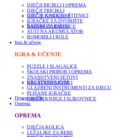
DJEČJI BICIKLI I OPREMA
DJEČJI TRICIKLI
DJEČJE KACIGE I ŠTITNICI
DJEČJE GURALICE
IGRAČKE ZA DVORIŠTE
BAZENI ZA DJECU
ŠATORI I IGRAONICE
AUTI NA AKUMULATOR
ROMOBILI I ROLE
Igra & učenje
IGRA & UČENJE
PUZZLE I SLAGALICE
ŠKOLSKI PRIBOR I OPREMA
ZNANSTVENI SETOVI
DRUŠTVENE IGRE
KREATIVNI SETOVI
GLAZBENI INSTRUMENTI ZA DJECU
PLIŠANE IGRAČKE
Drvene igračke
DJEČJE KNJIGE I SLIKOVNICE
Oprema
OPREMA
DJEČJA KOLICA
LEŽALJKE ZA BEBE