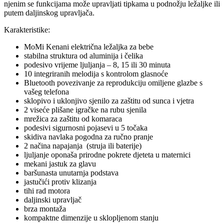
njenim se funkcijama može upravljati tipkama u podnožju ležaljke ili
putem daljinskog upravljača.
Karakteristike:
MoMi Kenani električna ležaljka za bebe
stabilna struktura od aluminija i čelika
podesivo vrijeme ljuljanja – 8, 15 ili 30 minuta
10 integriranih melodija s kontrolom glasnoće
Bluetooth povezivanje za reprodukciju omiljene glazbe s
vašeg telefona
sklopivo i uklonjivo sjenilo za zaštitu od sunca i vjetra
2 viseće plišane igračke na rubu sjenila
mrežica za zaštitu od komaraca
podesivi sigurnosni pojasevi u 5 točaka
skidiva navlaka pogodna za ručno pranje
2 načina napajanja (struja ili baterije)
ljuljanje oponaša prirodne pokrete djeteta u maternici
mekani jastuk za glavu
baršunasta unutarnja podstava
jastučići protiv klizanja
tihi rad motora
daljinski upravljač
brza montaža
kompaktne dimenzije u sklopljenom stanju