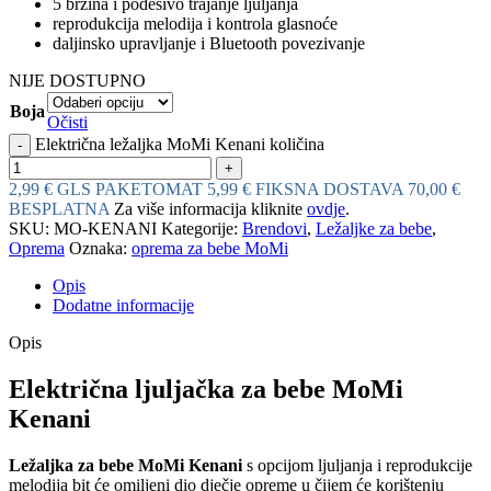
5 brzina i podesivo trajanje ljuljanja
reprodukcija melodija i kontrola glasnoće
daljinsko upravljanje i Bluetooth povezivanje
NIJE DOSTUPNO
Boja
Očisti
Električna ležaljka MoMi Kenani količina
2,99 € GLS PAKETOMAT
5,99 € FIKSNA DOSTAVA
70,00 €
BESPLATNA
Za više informacija kliknite
ovdje
.
SKU:
MO-KENANI
Kategorije:
Brendovi
,
Ležaljke za bebe
,
Oprema
Oznaka:
oprema za bebe MoMi
Opis
Dodatne informacije
Opis
Električna ljuljačka za bebe MoMi
Kenani
Ležaljka za bebe MoMi Kenani
s opcijom ljuljanja i reprodukcije
melodija bit će omiljeni dio dječje opreme u čijem će korištenju