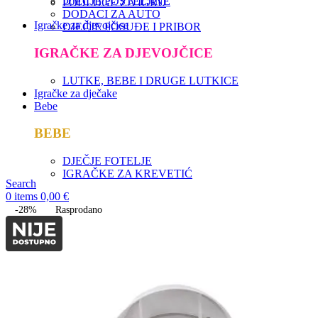
DJEČJE POSTELJINE
PODLOGE ZA IGRU
DODACI ZA AUTO
Igračke za djevojčice
DJEČJE POSUĐE I PRIBOR
IGRAČKE ZA DJEVOJČICE
LUTKE, BEBE I DRUGE LUTKICE
Igračke za dječake
Bebe
BEBE
DJEČJE FOTELJE
IGRAČKE ZA KREVETIĆ
Search
0
items
0,00
€
-28%
Rasprodano