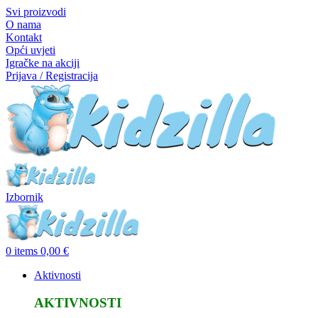
Svi proizvodi
O nama
Kontakt
Opći uvjeti
Igračke na akciji
Prijava / Registracija
Izbornik
0
items
0,00
€
Aktivnosti
AKTIVNOSTI