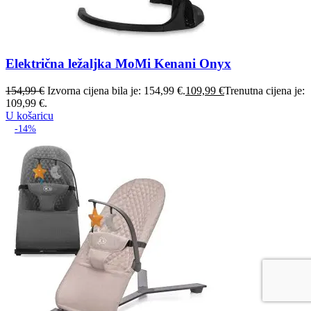
Električna ležaljka MoMi Kenani Onyx
154,99
€
Izvorna cijena bila je: 154,99 €.
109,99
€
Trenutna cijena je:
109,99 €.
U košaricu
-14%