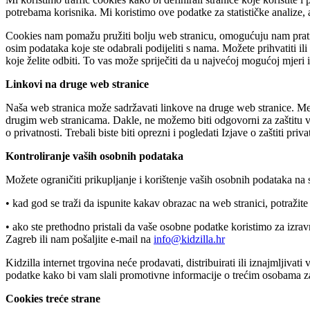
potrebama korisnika. Mi koristimo ove podatke za statističke analize, 
Cookies nam pomažu pružiti bolju web stranicu, omogućuju nam pratiti 
osim podataka koje ste odabrali podijeliti s nama. Možete prihvatiti i
koje želite odbiti. To vas može spriječiti da u najvećoj mogućoj mjeri 
Linkovi na druge web stranice
Naša web stranica može sadržavati linkove na druge web stranice. Među
drugim web stranicama. Dakle, ne možemo biti odgovorni za zaštitu va
o privatnosti. Trebali biste biti oprezni i pogledati Izjave o zaštiti pr
Kontroliranje vaših osobnih podataka
Možete ograničiti prikupljanje i korištenje vaših osobnih podataka na 
• kad god se traži da ispunite kakav obrazac na web stranici, potražite
• ako ste prethodno pristali da vaše osobne podatke koristimo za izra
Zagreb ili nam pošaljite e-mail na
info@kidzilla.hr
Kidzilla internet trgovina neće prodavati, distribuirati ili iznajmlji
podatke kako bi vam slali promotivne informacije o trećim osobama za
Cookies treće strane