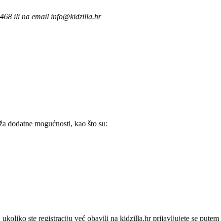
4468 ili na email
info@kidzilla.hr
uža dodatne mogućnosti, kao što su:
 ukoliko ste registraciju već obavili na kidzilla.hr prijavljujete se putem 