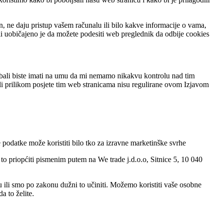
, ne daju pristup vašem računalu ili bilo kakve informacije o vama,
ali uobičajeno je da možete podesiti web preglednik da odbije cookies
rebali biste imati na umu da mi nemamo nikakvu kontrolu nad tim
li prilikom posjete tim web stranicama nisu regulirane ovom Izjavom
e podatke može koristiti bilo tko za izravne marketinške svrhe
to priopćiti pismenim putem na We trade j.d.o.o, Sitnice 5, 10 040
lu ili smo po zakonu dužni to učiniti. Možemo koristiti vaše osobne
 to želite.