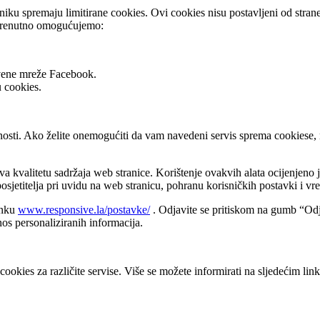
niku spremaju limitirane cookies. Ovi cookies nisu postavljeni od stran
 Trenutno omogućujemo:
uštvene mreže Facebook.
 cookies.
enosti. Ako želite onemogućiti da vam navedeni servis sprema cookiese,
kvalitetu sadržaja web stranice. Korištenje ovakvih alata ocijenjeno je
osjetitelja pri uvidu na web stranicu, pohranu korisničkih postavki i 
inku
www.responsive.la/postavke/
. Odjavite se pritiskom na gumb “Odja
os personaliziranih informacija.
cookies za različite servise. Više se možete informirati na sljedećim lin