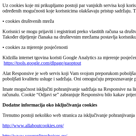
Uz cookies koje mi prikupljamo postoji par vanjskih servisa koji koris
određenih mogućnosti koje korisnicima olakšavaju pristup sadržaju.
• cookies društvenih mreža
Korisnici se mogu prijaviti i registrirati preko vlastitih računa sa dr
Također dijeljenje članaka na društevnim mrežama postavlja korisniku
• cookies za mjerenje posjećenosti
Kidzilla internet tgovina koristi Google Analytics za mjerenje posjeć
https://tools.google.com/dlpage/gaoptout
Alat Responsive je web servis koji Vam svojom preporukom poboljšava 
poboljšati kvalitetu usluge i sadržaja. Oni omogućuju prepoznavanje p
Imate mogućnost isključiti pohranjivanje sadržaja na Responsive na l
računalu. Cookie “Odjavi se” zabranjuje Responsivu bilo kakav prijen
Dodatne informacija oko isključivanja cookies
Trenutno postoji nekoliko web stranica za isključivanje pohranjivanja 
http://www.allaboutcookies.org/
http://www.youronlinechoices.eu/