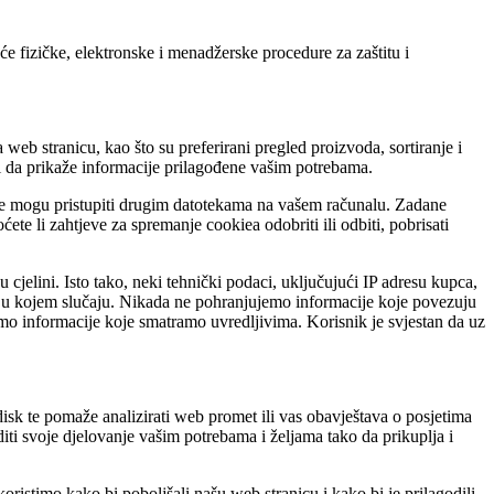
će fizičke, elektronske i menadžerske procedure za zaštitu i
eb stranicu, kao što su preferirani pregled proizvoda, sortiranje i
ici da prikaže informacije prilagođene vašim potrebama.
 ne mogu pristupiti drugim datotekama na vašem računalu. Zadane
ete li zahtjeve za spremanje cookiea odobriti ili odbiti, pobrisati
cjelini. Isto tako, neki tehnički podaci, uključujući IP adresu kupca,
u, ni u kojem slučaju. Nikada ne pohranjujemo informacije koje povezuju
jemo informacije koje smatramo uvredljivima. Korisnik je svjestan da uz
disk te pomaže analizirati web promet ili vas obavještava o posjetima
 svoje djelovanje vašim potrebama i željama tako da prikuplja i
oristimo kako bi poboljšali našu web stranicu i kako bi je prilagodili