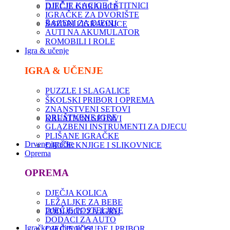
DJEČJE KACIGE I ŠTITNICI
DJEČJE GURALICE
IGRAČKE ZA DVORIŠTE
BAZENI ZA DJECU
ŠATORI I IGRAONICE
AUTI NA AKUMULATOR
ROMOBILI I ROLE
Igra & učenje
IGRA & UČENJE
PUZZLE I SLAGALICE
ŠKOLSKI PRIBOR I OPREMA
ZNANSTVENI SETOVI
DRUŠTVENE IGRE
KREATIVNI SETOVI
GLAZBENI INSTRUMENTI ZA DJECU
PLIŠANE IGRAČKE
Drvene igračke
DJEČJE KNJIGE I SLIKOVNICE
Oprema
OPREMA
DJEČJA KOLICA
LEŽALJKE ZA BEBE
DJEČJE POSTELJINE
PODLOGE ZA IGRU
DODACI ZA AUTO
Igračke za djevojčice
DJEČJE POSUĐE I PRIBOR