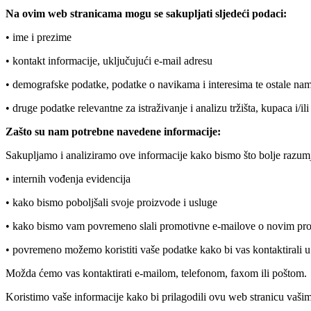
Na ovim web stranicama mogu se sakupljati sljedeći podaci:
• ime i prezime
• kontakt informacije, uključujući e-mail adresu
• demografske podatke, podatke o navikama i interesima te ostale na
• druge podatke relevantne za istraživanje i analizu tržišta, kupaca i/il
Zašto su nam potrebne navedene informacije:
Sakupljamo i analiziramo ove informacije kako bismo što bolje razumjel
• internih vođenja evidencija
• kako bismo poboljšali svoje proizvode i usluge
• kako bismo vam povremeno slali promotivne e-mailove o novim proi
• povremeno možemo koristiti vaše podatke kako bi vas kontaktirali u s
Možda ćemo vas kontaktirati e-mailom, telefonom, faxom ili poštom.
Koristimo vaše informacije kako bi prilagodili ovu web stranicu vašim