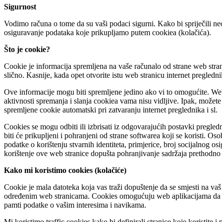
Sigurnost
Vodimo računa o tome da su vaši podaci sigurni. Kako bi spriječili neo
osiguravanje podataka koje prikupljamo putem cookiea (kolačića).
Što je cookie?
Cookie je informacija spremljena na vaše računalo od strane web strani
slično. Kasnije, kada opet otvorite istu web stranicu internet pregled
Ove informacije mogu biti spremljene jedino ako vi to omogućite. Web
aktivnosti spremanja i slanja cookiea vama nisu vidljive. Ipak, možete p
spremljene cookie automatski pri zatvaranju internet preglednika i sl.
Cookies se mogu odbiti ili izbrisati iz odgovarajućih postavki pregled
biti će prikupljeni i pohranjeni od strane softwarea koji se koristi. O
podatke o korištenju stvarnih identiteta, primjerice, broj socijalnog 
korištenje ove web stranice dopušta pohranjivanje sadržaja prethodn
Kako mi koristimo cookies (kolačiće)
Cookie je mala datoteka koja vas traži dopuštenje da se smjesti na vaš
određenim web stranicama. Cookies omogućuju web aplikacijama da odg
pamti podatke o vašim interesima i navikama.
Mi koristimo traffic cookies kako bi definirali stranice koje koristite