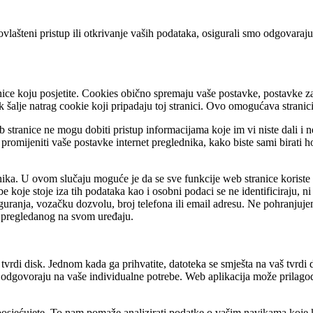
vlašteni pristup ili otkrivanje vaših podataka, osigurali smo odgovaraju
ce koju posjetite. Cookies obično spremaju vaše postavke, postavke za w
nik šalje natrag cookie koji pripadaju toj stranici. Ovo omogućava stran
 stranice ne mogu dobiti pristup informacijama koje im vi niste dali i
romijeniti vaše postavke internet preglednika, kako biste sami birati hoć
nika. U ovom slučaju moguće je da se sve funkcije web stranice koriste u 
sobe koje stoje iza tih podataka kao i osobni podaci se ne identificiraj
osiguranja, vozačku dozvolu, broj telefona ili email adresu. Ne pohranju
o pregledanog na svom uređaju.
 tvrdi disk. Jednom kada ga prihvatite, datoteka se smješta na vaš tvrdi 
ovoraju na vaše individualne potrebe. Web aplikacija može prilagoditi
 i posjećujete. To nam pomaže analizirati podatke o vašim navikama koje k