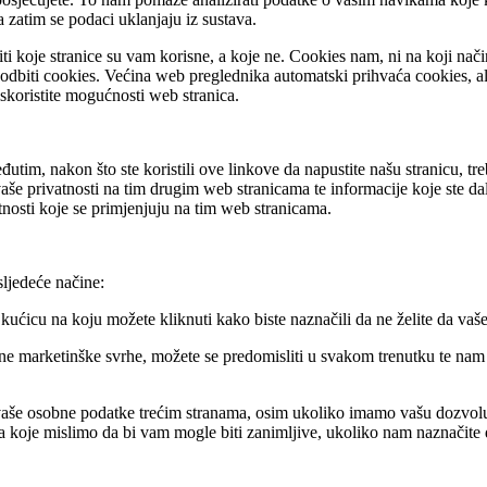
a zatim se podaci uklanjaju iz sustava.
koje stranice su vam korisne, a koje ne. Cookies nam, ni na koji način
li odbiti cookies. Većina web preglednika automatski prihvaća cookies, 
iskoristite mogućnosti web stranica.
tim, nakon što ste koristili ove linkove da napustite našu stranicu, t
še privatnosti na tim drugim web stranicama te informacije koje ste da
ivatnosti koje se primjenjuju na tim web stranicama.
sljedeće načine:
 kućicu na koju možete kliknuti kako biste naznačili da ne želite da vaš
vne marketinške svrhe, možete se predomisliti u svakom trenutku te nam 
vati vaše osobne podatke trećim stranama, osim ukoliko imamo vašu dozvo
 koje mislimo da bi vam mogle biti zanimljive, ukoliko nam naznačite da