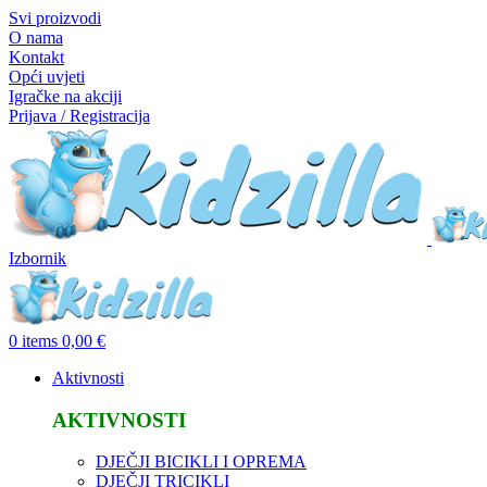
Svi proizvodi
O nama
Kontakt
Opći uvjeti
Igračke na akciji
Prijava / Registracija
Izbornik
0
items
0,00
€
Aktivnosti
AKTIVNOSTI
DJEČJI BICIKLI I OPREMA
DJEČJI TRICIKLI