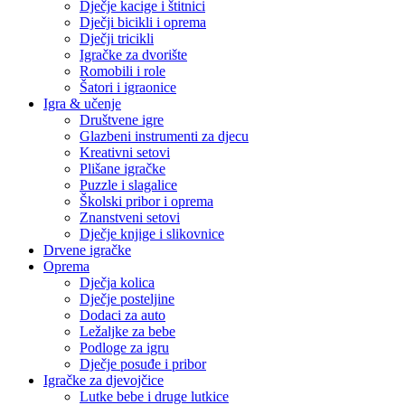
Dječje kacige i štitnici
Dječji bicikli i oprema
Dječji tricikli
Igračke za dvorište
Romobili i role
Šatori i igraonice
Igra & učenje
Društvene igre
Glazbeni instrumenti za djecu
Kreativni setovi
Plišane igračke
Puzzle i slagalice
Školski pribor i oprema
Znanstveni setovi
Dječje knjige i slikovnice
Drvene igračke
Oprema
Dječja kolica
Dječje posteljine
Dodaci za auto
Ležaljke za bebe
Podloge za igru
Dječje posuđe i pribor
Igračke za djevojčice
Lutke bebe i druge lutkice