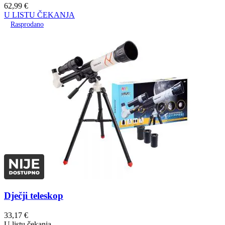
62,99
€
U LISTU ČEKANJA
Rasprodano
Dječji teleskop
33,17
€
U listu čekanja