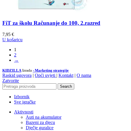
FiT za školu Računanje do 100, 2.razred
7,95
€
U košaricu
1
2
→
KIDZILLA
Izrada
- Marketing strategije
Raskid ugovora
|
Opći uvjeti
|
Kontakt
|
O nama
Zatvorite
Search
Izbornik
Sve igračke
Aktivnosti
Auti na akumulator
Bazeni za djecu
Dječje guralice