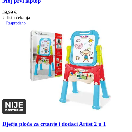
Moj prvi laptop
39,99
€
U listu čekanja
Rasprodano
Dječja ploča za crtanje i dodaci Artist 2 u 1