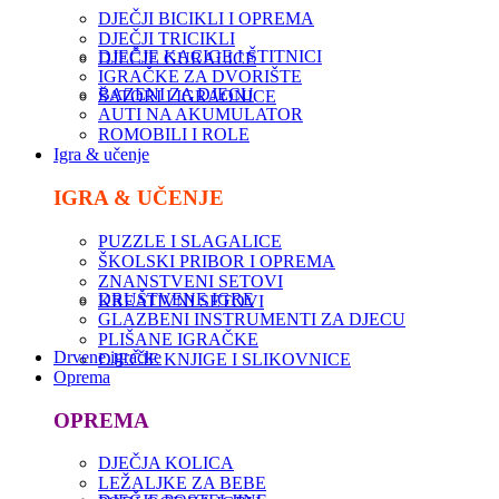
DJEČJI BICIKLI I OPREMA
DJEČJI TRICIKLI
DJEČJE KACIGE I ŠTITNICI
DJEČJE GURALICE
IGRAČKE ZA DVORIŠTE
BAZENI ZA DJECU
ŠATORI I IGRAONICE
AUTI NA AKUMULATOR
ROMOBILI I ROLE
Igra & učenje
IGRA & UČENJE
PUZZLE I SLAGALICE
ŠKOLSKI PRIBOR I OPREMA
ZNANSTVENI SETOVI
DRUŠTVENE IGRE
KREATIVNI SETOVI
GLAZBENI INSTRUMENTI ZA DJECU
PLIŠANE IGRAČKE
Drvene igračke
DJEČJE KNJIGE I SLIKOVNICE
Oprema
OPREMA
DJEČJA KOLICA
LEŽALJKE ZA BEBE