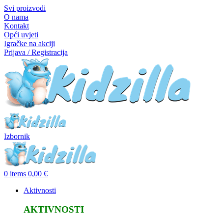
Svi proizvodi
O nama
Kontakt
Opći uvjeti
Igračke na akciji
Prijava / Registracija
Izbornik
0
items
0,00
€
Aktivnosti
AKTIVNOSTI