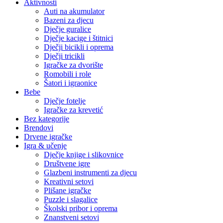
Aktivnosti
Auti na akumulator
Bazeni za djecu
Dječje guralice
Dječje kacige i štitnici
Dječji bicikli i oprema
Dječji tricikli
Igračke za dvorište
Romobili i role
Šatori i igraonice
Bebe
Dječje fotelje
Igračke za krevetić
Bez kategorije
Brendovi
Drvene igračke
Igra & učenje
Dječje knjige i slikovnice
Društvene igre
Glazbeni instrumenti za djecu
Kreativni setovi
Plišane igračke
Puzzle i slagalice
Školski pribor i oprema
Znanstveni setovi