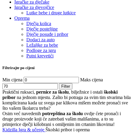
Igračke za dječake
Igračke za djevojčice
Lutke bebe i druge lutkice
Oprema
Dječja kolica
Dječje posteljine
Dječje posuđe i pribor
Dodaci za auto
Ležaljke za bebe
Podloge za igru
Putni krevetići
Filtrirajte po cijeni
Min cijena
Maks cijena
Filter
Praktični ruksaci,
pernice za školu
, bilježnice i ostali
školski
pribor
na jednom mjestu. Zašto bi potraga za svim tim stvarima bila
komplicirana kada uz svega par klikova mišem možete pronaći sve
što vašem školarcu treba?
Osim već navedenih
potrepština za školu
ovdje ćete pronaći i
druge proizvode koji će zatrebati vašim mališanima, a to su
primjerice dječji kišobrani s omiljenim im crtanim likovima!
Kidzilla
Igra & učenje
Školski pribor i oprema