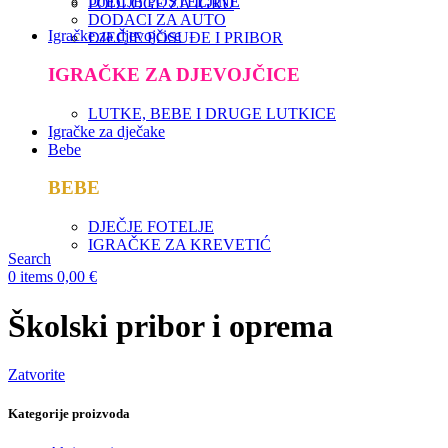
DJEČJE POSTELJINE
PODLOGE ZA IGRU
DODACI ZA AUTO
Igračke za djevojčice
DJEČJE POSUĐE I PRIBOR
IGRAČKE ZA DJEVOJČICE
LUTKE, BEBE I DRUGE LUTKICE
Igračke za dječake
Bebe
BEBE
DJEČJE FOTELJE
IGRAČKE ZA KREVETIĆ
Search
0
items
0,00
€
Školski pribor i oprema
Zatvorite
Kategorije proizvoda