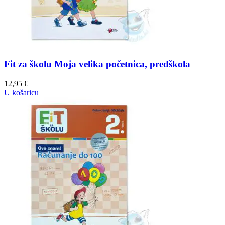
Fit za školu Moja velika početnica, predškola
12,95
€
U košaricu