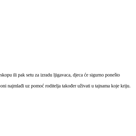
eskopu ili pak setu za izradu ljigavaca, djeca će sigurno ponešto
oni najmlađi uz pomoć roditelja također uživati u tajnama koje kriju.