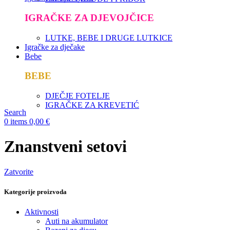
IGRAČKE ZA DJEVOJČICE
LUTKE, BEBE I DRUGE LUTKICE
Igračke za dječake
Bebe
BEBE
DJEČJE FOTELJE
IGRAČKE ZA KREVETIĆ
Search
0
items
0,00
€
Znanstveni setovi
Zatvorite
Kategorije proizvoda
Aktivnosti
Auti na akumulator