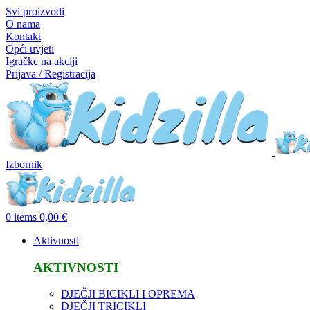
Svi proizvodi
O nama
Kontakt
Opći uvjeti
Igračke na akciji
Prijava / Registracija
Izbornik
0
items
0,00
€
Aktivnosti
AKTIVNOSTI
DJEČJI BICIKLI I OPREMA
DJEČJI TRICIKLI