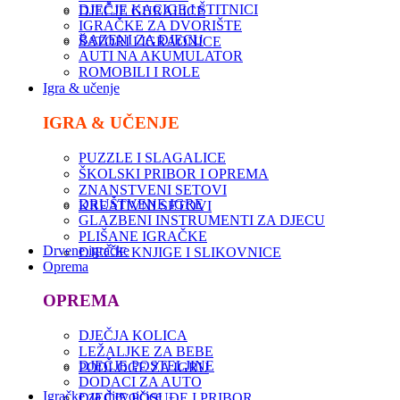
DJEČJE KACIGE I ŠTITNICI
DJEČJE GURALICE
IGRAČKE ZA DVORIŠTE
BAZENI ZA DJECU
ŠATORI I IGRAONICE
AUTI NA AKUMULATOR
ROMOBILI I ROLE
Igra & učenje
IGRA & UČENJE
PUZZLE I SLAGALICE
ŠKOLSKI PRIBOR I OPREMA
ZNANSTVENI SETOVI
DRUŠTVENE IGRE
KREATIVNI SETOVI
GLAZBENI INSTRUMENTI ZA DJECU
PLIŠANE IGRAČKE
Drvene igračke
DJEČJE KNJIGE I SLIKOVNICE
Oprema
OPREMA
DJEČJA KOLICA
LEŽALJKE ZA BEBE
DJEČJE POSTELJINE
PODLOGE ZA IGRU
DODACI ZA AUTO
Igračke za djevojčice
DJEČJE POSUĐE I PRIBOR