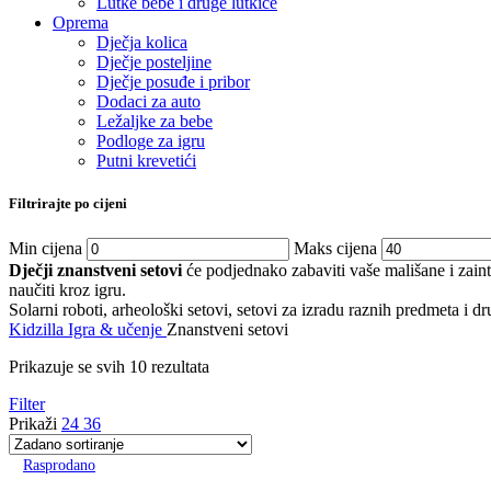
Lutke bebe i druge lutkice
Oprema
Dječja kolica
Dječje posteljine
Dječje posuđe i pribor
Dodaci za auto
Ležaljke za bebe
Podloge za igru
Putni krevetići
Filtrirajte po cijeni
Min cijena
Maks cijena
Dječji znanstveni setovi
će podjednako zabaviti vaše mališane i zainte
naučiti kroz igru.
Solarni roboti, arheološki setovi, setovi za izradu raznih predmeta i d
Kidzilla
Igra & učenje
Znanstveni setovi
Prikazuje se svih 10 rezultata
Filter
Prikaži
24
36
Rasprodano