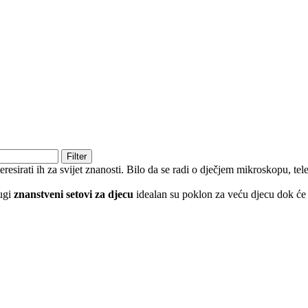
Filter
resirati ih za svijet znanosti. Bilo da se radi o dječjem mikroskopu, tel
rugi
znanstveni setovi za djecu
idealan su poklon za veću djecu dok će 