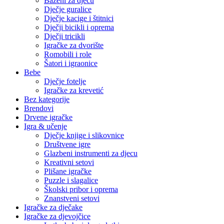
Bazeni za djecu
Dječje guralice
Dječje kacige i štitnici
Dječji bicikli i oprema
Dječji tricikli
Igračke za dvorište
Romobili i role
Šatori i igraonice
Bebe
Dječje fotelje
Igračke za krevetić
Bez kategorije
Brendovi
Drvene igračke
Igra & učenje
Dječje knjige i slikovnice
Društvene igre
Glazbeni instrumenti za djecu
Kreativni setovi
Plišane igračke
Puzzle i slagalice
Školski pribor i oprema
Znanstveni setovi
Igračke za dječake
Igračke za djevojčice