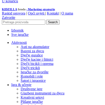
U košaricu
KIDZILLA
Izrada
- Marketing strategije
Raskid ugovora
|
Opći uvjeti
|
Kontakt
|
O nama
Zatvorite
Search
Izbornik
Sve igračke
Aktivnosti
Auti na akumulator
Bazeni za djecu
Dječje guralice
Dječje kacige i štitnici
Dječji bicikli i oprema
Dječji tricikli
Igračke za dvorište
Romobili i role
Šatori i igraonice
Igra & učenje
Društvene igre
Glazbeni instrumenti za djecu
Kreativni setovi
Plišane igračke