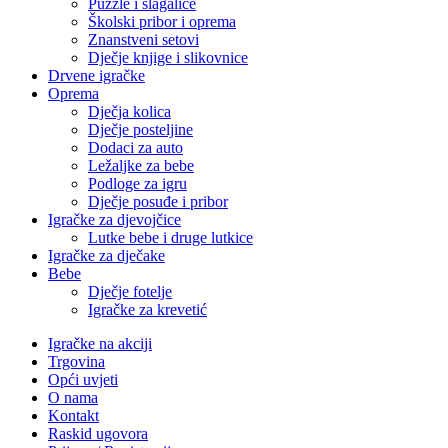
Puzzle i slagalice
Školski pribor i oprema
Znanstveni setovi
Dječje knjige i slikovnice
Drvene igračke
Oprema
Dječja kolica
Dječje posteljine
Dodaci za auto
Ležaljke za bebe
Podloge za igru
Dječje posuđe i pribor
Igračke za djevojčice
Lutke bebe i druge lutkice
Igračke za dječake
Bebe
Dječje fotelje
Igračke za krevetić
Igračke na akciji
Trgovina
Opći uvjeti
O nama
Kontakt
Raskid ugovora