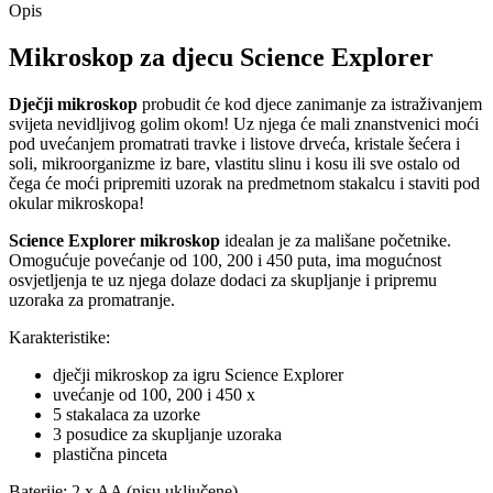
Opis
Mikroskop za djecu Science Explorer
Dječji mikroskop
probudit će kod djece zanimanje za istraživanjem
svijeta nevidljivog golim okom! Uz njega će mali znanstvenici moći
pod uvećanjem promatrati travke i listove drveća, kristale šećera i
soli, mikroorganizme iz bare, vlastitu slinu i kosu ili sve ostalo od
čega će moći pripremiti uzorak na predmetnom stakalcu i staviti pod
okular mikroskopa!
Science Explorer mikroskop
idealan je za mališane početnike.
Omogućuje povećanje od 100, 200 i 450 puta, ima mogućnost
osvjetljenja te uz njega dolaze dodaci za skupljanje i pripremu
uzoraka za promatranje.
Karakteristike:
dječji mikroskop za igru Science Explorer
uvećanje od 100, 200 i 450 x
5 stakalaca za uzorke
3 posudice za skupljanje uzoraka
plastična pinceta
Baterije: 2 x AA (nisu uključene)