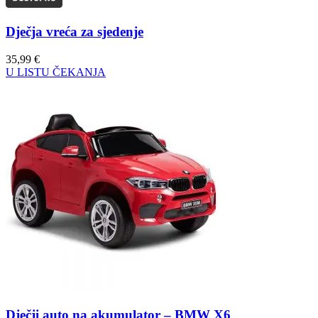
Dječja vreća za sjedenje
35,99
€
U LISTU ČEKANJA
Dječji auto na akumulator – BMW X6