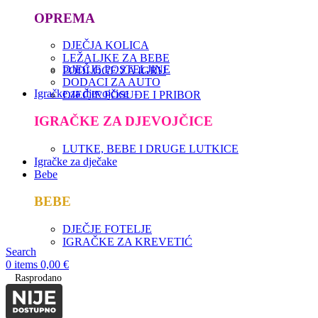
OPREMA
DJEČJA KOLICA
LEŽALJKE ZA BEBE
DJEČJE POSTELJINE
PODLOGE ZA IGRU
DODACI ZA AUTO
Igračke za djevojčice
DJEČJE POSUĐE I PRIBOR
IGRAČKE ZA DJEVOJČICE
LUTKE, BEBE I DRUGE LUTKICE
Igračke za dječake
Bebe
BEBE
DJEČJE FOTELJE
IGRAČKE ZA KREVETIĆ
Search
0
items
0,00
€
Rasprodano