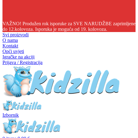
06
09
49
54
VAŽNO! Produžen rok isporuke za SVE NARUDŽBE zaprimljene
do 12.kolovoza. Isporuka je moguća od 19. kolovoza.
Svi proizvodi
O nama
Kontakt
Opći uvjeti
Igračke na akciji
Prijava / Registracija
Izbornik