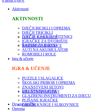
0
items
0,00
€
Aktivnosti
AKTIVNOSTI
DJEČJI BICIKLI I OPREMA
DJEČJI TRICIKLI
DJEČJE KACIGE I ŠTITNICI
DJEČJE GURALICE
IGRAČKE ZA DVORIŠTE
BAZENI ZA DJECU
ŠATORI I IGRAONICE
AUTI NA AKUMULATOR
ROMOBILI I ROLE
Igra & učenje
IGRA & UČENJE
PUZZLE I SLAGALICE
ŠKOLSKI PRIBOR I OPREMA
ZNANSTVENI SETOVI
DRUŠTVENE IGRE
KREATIVNI SETOVI
GLAZBENI INSTRUMENTI ZA DJECU
PLIŠANE IGRAČKE
Drvene igračke
DJEČJE KNJIGE I SLIKOVNICE
Oprema