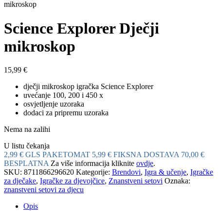
mikroskop
Science Explorer Dječji
mikroskop
15,99
€
dječji mikroskop igračka Science Explorer
uvećanje 100, 200 i 450 x
osvjetljenje uzoraka
dodaci za pripremu uzoraka
Nema na zalihi
U listu čekanja
2,99 € GLS PAKETOMAT
5,99 € FIKSNA DOSTAVA
70,00 €
BESPLATNA
Za više informacija kliknite
ovdje
.
SKU:
8711866296620
Kategorije:
Brendovi
,
Igra & učenje
,
Igračke
za dječake
,
Igračke za djevojčice
,
Znanstveni setovi
Oznaka:
znanstveni setovi za djecu
Opis