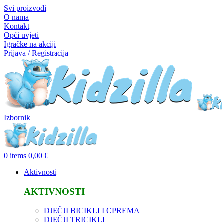
Svi proizvodi
O nama
Kontakt
Opći uvjeti
Igračke na akciji
Prijava / Registracija
Izbornik
0
items
0,00
€
Aktivnosti
AKTIVNOSTI
DJEČJI BICIKLI I OPREMA
DJEČJI TRICIKLI