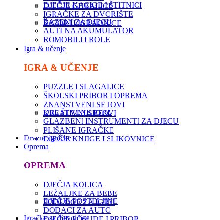
DJEČJE KACIGE I ŠTITNICI
DJEČJE GURALICE
IGRAČKE ZA DVORIŠTE
BAZENI ZA DJECU
ŠATORI I IGRAONICE
AUTI NA AKUMULATOR
ROMOBILI I ROLE
Igra & učenje
IGRA & UČENJE
PUZZLE I SLAGALICE
ŠKOLSKI PRIBOR I OPREMA
ZNANSTVENI SETOVI
DRUŠTVENE IGRE
KREATIVNI SETOVI
GLAZBENI INSTRUMENTI ZA DJECU
PLIŠANE IGRAČKE
Drvene igračke
DJEČJE KNJIGE I SLIKOVNICE
Oprema
OPREMA
DJEČJA KOLICA
LEŽALJKE ZA BEBE
DJEČJE POSTELJINE
PODLOGE ZA IGRU
DODACI ZA AUTO
Igračke za djevojčice
DJEČJE POSUĐE I PRIBOR