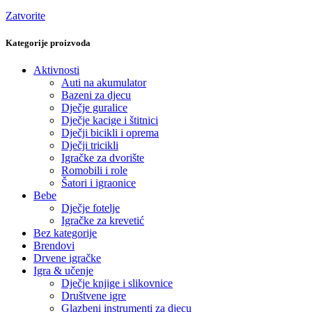
Zatvorite
Kategorije proizvoda
Aktivnosti
Auti na akumulator
Bazeni za djecu
Dječje guralice
Dječje kacige i štitnici
Dječji bicikli i oprema
Dječji tricikli
Igračke za dvorište
Romobili i role
Šatori i igraonice
Bebe
Dječje fotelje
Igračke za krevetić
Bez kategorije
Brendovi
Drvene igračke
Igra & učenje
Dječje knjige i slikovnice
Društvene igre
Glazbeni instrumenti za djecu