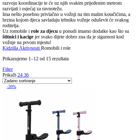
razvoju koordinacije te će uz njih svakim prijeđenim metrom
razvijati i osjećaj za ravnotežu.
Ima nešto posebno privlačno u vožnji na tim malim kotačićima, a
brzina kojom djeca savladaju tehniku vožnje oduševit će svakog
roditelja.
Uz romobile i
role za djecu
u ponudi imamo dodatke kao što su
štitnici i kacige
jer svako dijete dobro zna da je sigurnost kod
vožnje na prvom mjestu!
Kidzilla
Aktivnosti
Romobili i role
Prikazujemo 1–12 od 15 rezultata
Filter
Prikaži
24
36
-20%