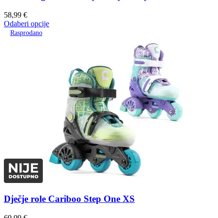
58,99
€
Odaberi opcije
Rasprodano
Dječje role Cariboo Step One XS
69,99
€