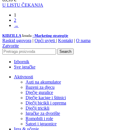
U LISTU ČEKANJA
1
2
→
KIDZILLA
Izrada
- Marketing strategije
Raskid ugovora
|
Opći uvjeti
|
Kontakt
|
O nama
Zatvorite
Search
Izbornik
Sve igračke
Aktivnosti
Auti na akumulator
Bazeni za djecu
Dječje guralice
Dječje kacige i štitnici
Dječji bicikli i oprema
Dječji tricikli
Igračke za dvorište
Romobili i role
Šatori i igraonice
Igra & učenje