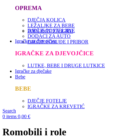
OPREMA
DJEČJA KOLICA
LEŽALJKE ZA BEBE
DJEČJE POSTELJINE
PODLOGE ZA IGRU
DODACI ZA AUTO
Igračke za djevojčice
DJEČJE POSUĐE I PRIBOR
IGRAČKE ZA DJEVOJČICE
LUTKE, BEBE I DRUGE LUTKICE
Igračke za dječake
Bebe
BEBE
DJEČJE FOTELJE
IGRAČKE ZA KREVETIĆ
Search
0
items
0,00
€
Romobili i role