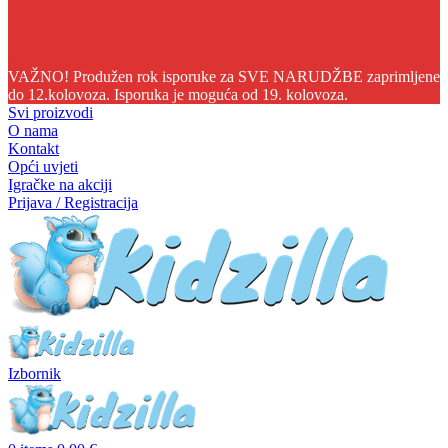
06
04
13
12
VAŽNO! Produžen rok isporuke za SVE NARUDŽBE zaprimljene
do 12.kolovoza. Isporuka je moguća od 19. kolovoza.
Svi proizvodi
O nama
Kontakt
Opći uvjeti
Igračke na akciji
Prijava / Registracija
Izbornik