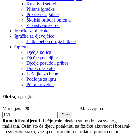
Kreativni setovi
Plišane igračke
Puzzle i slagalice
Školski pribor i oprema
Znanstveni setovi
Igračke za dječake
Igračke za djevojčice
Lutke bebe i druge lutkice
Oprema
Dječja kolica
Dječje posteljine
Dječje posuđe i pribor
Dodaci za auto
Ležaljke za bebe
Podloge za igru
Putni krevetići
Filtrirajte po cijeni
Min cijena
Maks cijena
Filter
Romobil za djecu i dječje role
idealan su poklon za svakog
mališana. Osim što će djecu potaknuti na fizičku aktivnost i boravak
na svježem zraku, vožnja na romobilu ili rolama pomoći će pri