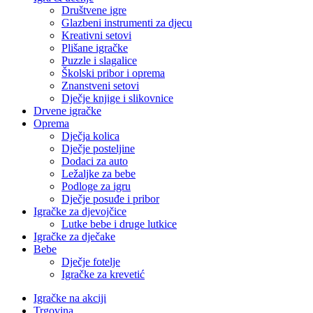
Društvene igre
Glazbeni instrumenti za djecu
Kreativni setovi
Plišane igračke
Puzzle i slagalice
Školski pribor i oprema
Znanstveni setovi
Dječje knjige i slikovnice
Drvene igračke
Oprema
Dječja kolica
Dječje posteljine
Dodaci za auto
Ležaljke za bebe
Podloge za igru
Dječje posuđe i pribor
Igračke za djevojčice
Lutke bebe i druge lutkice
Igračke za dječake
Bebe
Dječje fotelje
Igračke za krevetić
Igračke na akciji
Trgovina