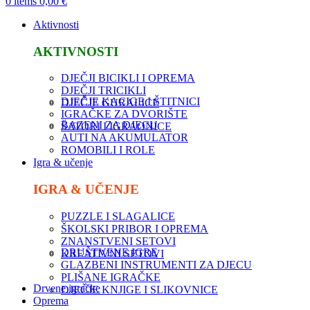
0
items
0,00
€
Aktivnosti
AKTIVNOSTI
DJEČJI BICIKLI I OPREMA
DJEČJI TRICIKLI
DJEČJE KACIGE I ŠTITNICI
DJEČJE GURALICE
IGRAČKE ZA DVORIŠTE
BAZENI ZA DJECU
ŠATORI I IGRAONICE
AUTI NA AKUMULATOR
ROMOBILI I ROLE
Igra & učenje
IGRA & UČENJE
PUZZLE I SLAGALICE
ŠKOLSKI PRIBOR I OPREMA
ZNANSTVENI SETOVI
DRUŠTVENE IGRE
KREATIVNI SETOVI
GLAZBENI INSTRUMENTI ZA DJECU
PLIŠANE IGRAČKE
Drvene igračke
DJEČJE KNJIGE I SLIKOVNICE
Oprema