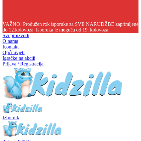
05
10
43
00
VAŽNO! Produžen rok isporuke za SVE NARUDŽBE zaprimljene
do 12.kolovoza. Isporuka je moguća od 19. kolovoza.
Svi proizvodi
O nama
Kontakt
Opći uvjeti
Igračke na akciji
Prijava / Registracija
Izbornik