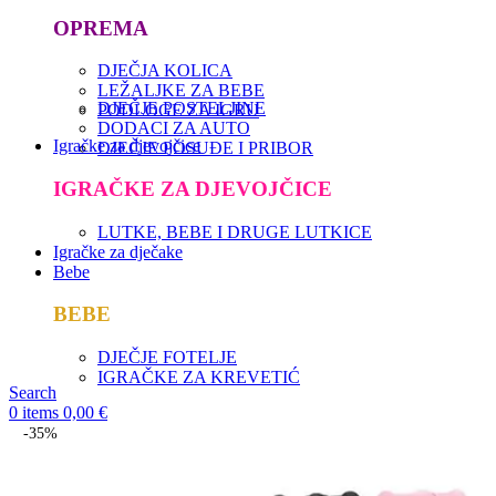
OPREMA
DJEČJA KOLICA
LEŽALJKE ZA BEBE
DJEČJE POSTELJINE
PODLOGE ZA IGRU
DODACI ZA AUTO
Igračke za djevojčice
DJEČJE POSUĐE I PRIBOR
IGRAČKE ZA DJEVOJČICE
LUTKE, BEBE I DRUGE LUTKICE
Igračke za dječake
Bebe
BEBE
DJEČJE FOTELJE
IGRAČKE ZA KREVETIĆ
Search
0
items
0,00
€
-35%