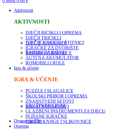
0
items
0,00
€
Aktivnosti
AKTIVNOSTI
DJEČJI BICIKLI I OPREMA
DJEČJI TRICIKLI
DJEČJE KACIGE I ŠTITNICI
DJEČJE GURALICE
IGRAČKE ZA DVORIŠTE
BAZENI ZA DJECU
ŠATORI I IGRAONICE
AUTI NA AKUMULATOR
ROMOBILI I ROLE
Igra & učenje
IGRA & UČENJE
PUZZLE I SLAGALICE
ŠKOLSKI PRIBOR I OPREMA
ZNANSTVENI SETOVI
DRUŠTVENE IGRE
KREATIVNI SETOVI
GLAZBENI INSTRUMENTI ZA DJECU
PLIŠANE IGRAČKE
Drvene igračke
DJEČJE KNJIGE I SLIKOVNICE
Oprema