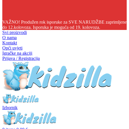
04
16
30
43
VAŽNO! Produžen rok isporuke za SVE NARUDŽBE zaprimljene
do 12.kolovoza. Isporuka je moguća od 19. kolovoza.
Svi proizvodi
O nama
Kontakt
Opći uvjeti
Igračke na akciji
Prijava / Registracija
Izbornik