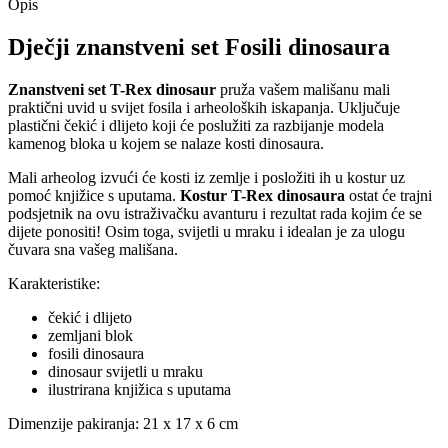
Opis
Dječji znanstveni set Fosili dinosaura
Znanstveni set T-Rex dinosaur
pruža vašem mališanu mali
praktični uvid u svijet fosila i arheoloških iskapanja. Uključuje
plastični čekić i dlijeto koji će poslužiti za razbijanje modela
kamenog bloka u kojem se nalaze kosti dinosaura.
Mali arheolog izvući će kosti iz zemlje i posložiti ih u kostur uz
pomoć knjižice s uputama.
Kostur T-Rex dinosaura
ostat će trajni
podsjetnik na ovu istraživačku avanturu i rezultat rada kojim će se
dijete ponositi! Osim toga, svijetli u mraku i idealan je za ulogu
čuvara sna vašeg mališana.
Karakteristike:
čekić i dlijeto
zemljani blok
fosili dinosaura
dinosaur svijetli u mraku
ilustrirana knjižica s uputama
Dimenzije pakiranja: 21 x 17 x 6 cm