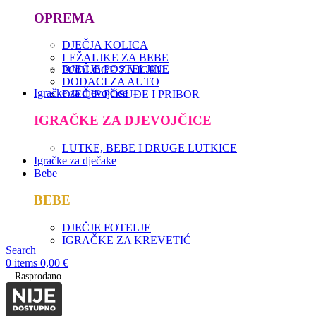
OPREMA
DJEČJA KOLICA
LEŽALJKE ZA BEBE
DJEČJE POSTELJINE
PODLOGE ZA IGRU
DODACI ZA AUTO
Igračke za djevojčice
DJEČJE POSUĐE I PRIBOR
IGRAČKE ZA DJEVOJČICE
LUTKE, BEBE I DRUGE LUTKICE
Igračke za dječake
Bebe
BEBE
DJEČJE FOTELJE
IGRAČKE ZA KREVETIĆ
Search
0
items
0,00
€
Rasprodano