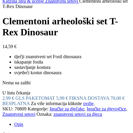
Kidzilla
Igra & učenje
Znanstveni setovi
Clementoni arheološki set
T-Rex Dinosaur
Clementoni arheološki set T-
Rex Dinosaur
14,59
€
dječji znanstveni set Fosil dinosaura
iskapanje fosila
sastavljanje kostura
svjetleći kostur dinosaura
Nema na zalihi
U listu čekanja
2,99 € GLS PAKETOMAT
5,99 € FIKSNA DOSTAVA
70,00 €
BESPLATNA
Za više informacija kliknite
ovdje
.
SKU:
70809
Kategorije:
Igračke za dječake
,
Igračke za djevojčice
,
Znanstveni setovi
Oznaka:
znanstveni setovi za djecu
Opis