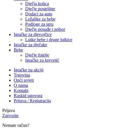
Dječja kolica
Dječje posteljine
Dodaci za auto
Ležaljke za bebe
Podloge za igru
Dječje posuđe i pribor
Igračke za djevojčice
Lutke bebe i druge lutkice
Igračke za dječake
Bebe
Dječje fotelje
Igračke za krevetić
Igračke na akciji
Trgovina
Opći uvjeti
O nama
Kontakt
Raskid ugovora
Prijava / Registracija
Prijava
Zatvorite
Nemate račun?