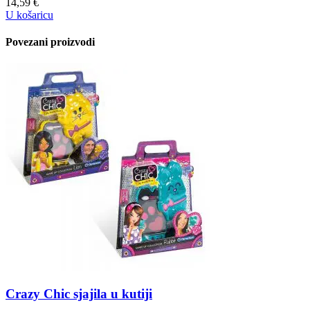
14,59
€
U košaricu
Povezani proizvodi
Crazy Chic sjajila u kutiji