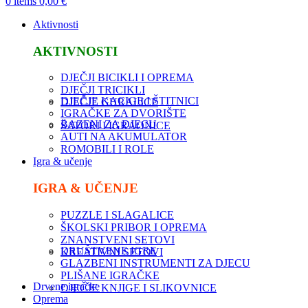
0
items
0,00
€
Aktivnosti
AKTIVNOSTI
DJEČJI BICIKLI I OPREMA
DJEČJI TRICIKLI
DJEČJE KACIGE I ŠTITNICI
DJEČJE GURALICE
IGRAČKE ZA DVORIŠTE
BAZENI ZA DJECU
ŠATORI I IGRAONICE
AUTI NA AKUMULATOR
ROMOBILI I ROLE
Igra & učenje
IGRA & UČENJE
PUZZLE I SLAGALICE
ŠKOLSKI PRIBOR I OPREMA
ZNANSTVENI SETOVI
DRUŠTVENE IGRE
KREATIVNI SETOVI
GLAZBENI INSTRUMENTI ZA DJECU
PLIŠANE IGRAČKE
Drvene igračke
DJEČJE KNJIGE I SLIKOVNICE
Oprema