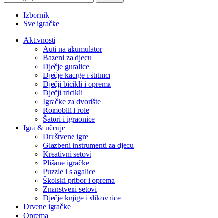
Izbornik
Sve igračke
Aktivnosti
Auti na akumulator
Bazeni za djecu
Dječje guralice
Dječje kacige i štitnici
Dječji bicikli i oprema
Dječji tricikli
Igračke za dvorište
Romobili i role
Šatori i igraonice
Igra & učenje
Društvene igre
Glazbeni instrumenti za djecu
Kreativni setovi
Plišane igračke
Puzzle i slagalice
Školski pribor i oprema
Znanstveni setovi
Dječje knjige i slikovnice
Drvene igračke
Oprema