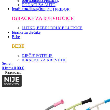
DJEČJE POSTELJINE
PODLOGE ZA IGRU
DODACI ZA AUTO
Igračke za djevojčice
DJEČJE POSUĐE I PRIBOR
IGRAČKE ZA DJEVOJČICE
LUTKE, BEBE I DRUGE LUTKICE
Igračke za dječake
Bebe
BEBE
DJEČJE FOTELJE
IGRAČKE ZA KREVETIĆ
Search
0
items
0,00
€
Rasprodano