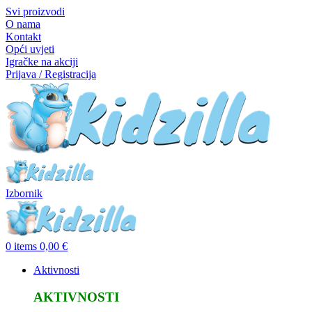
Svi proizvodi
O nama
Kontakt
Opći uvjeti
Igračke na akciji
Prijava / Registracija
Izbornik
0
items
0,00
€
Aktivnosti
AKTIVNOSTI