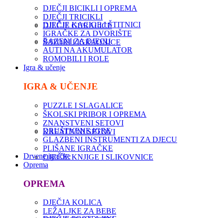
DJEČJI BICIKLI I OPREMA
DJEČJI TRICIKLI
DJEČJE KACIGE I ŠTITNICI
DJEČJE GURALICE
IGRAČKE ZA DVORIŠTE
BAZENI ZA DJECU
ŠATORI I IGRAONICE
AUTI NA AKUMULATOR
ROMOBILI I ROLE
Igra & učenje
IGRA & UČENJE
PUZZLE I SLAGALICE
ŠKOLSKI PRIBOR I OPREMA
ZNANSTVENI SETOVI
DRUŠTVENE IGRE
KREATIVNI SETOVI
GLAZBENI INSTRUMENTI ZA DJECU
PLIŠANE IGRAČKE
Drvene igračke
DJEČJE KNJIGE I SLIKOVNICE
Oprema
OPREMA
DJEČJA KOLICA
LEŽALJKE ZA BEBE