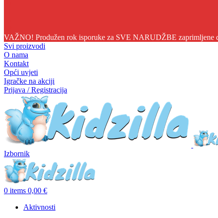
05
11
33
56
VAŽNO! Produžen rok isporuke za SVE NARUDŽBE zaprimljene do 1
Svi proizvodi
O nama
Kontakt
Opći uvjeti
Igračke na akciji
Prijava / Registracija
Izbornik
0
items
0,00
€
Aktivnosti