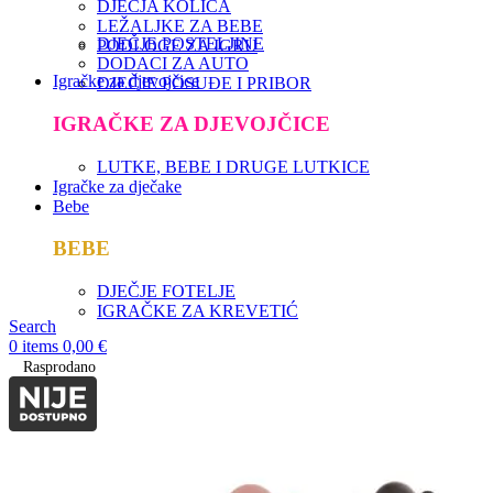
DJEČJA KOLICA
LEŽALJKE ZA BEBE
DJEČJE POSTELJINE
PODLOGE ZA IGRU
DODACI ZA AUTO
Igračke za djevojčice
DJEČJE POSUĐE I PRIBOR
IGRAČKE ZA DJEVOJČICE
LUTKE, BEBE I DRUGE LUTKICE
Igračke za dječake
Bebe
BEBE
DJEČJE FOTELJE
IGRAČKE ZA KREVETIĆ
Search
0
items
0,00
€
Rasprodano