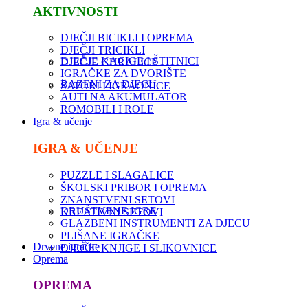
AKTIVNOSTI
DJEČJI BICIKLI I OPREMA
DJEČJI TRICIKLI
DJEČJE KACIGE I ŠTITNICI
DJEČJE GURALICE
IGRAČKE ZA DVORIŠTE
BAZENI ZA DJECU
ŠATORI I IGRAONICE
AUTI NA AKUMULATOR
ROMOBILI I ROLE
Igra & učenje
IGRA & UČENJE
PUZZLE I SLAGALICE
ŠKOLSKI PRIBOR I OPREMA
ZNANSTVENI SETOVI
DRUŠTVENE IGRE
KREATIVNI SETOVI
GLAZBENI INSTRUMENTI ZA DJECU
PLIŠANE IGRAČKE
Drvene igračke
DJEČJE KNJIGE I SLIKOVNICE
Oprema
OPREMA