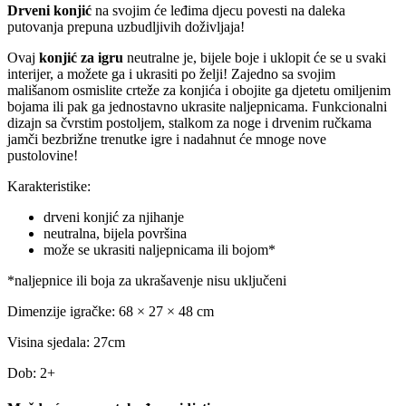
Drveni konjić
na svojim će leđima djecu povesti na daleka
putovanja prepuna uzbudljivih doživljaja!
Ovaj
konjić za igru
neutralne je, bijele boje i uklopit će se u svaki
interijer, a možete ga i ukrasiti po želji! Zajedno sa svojim
mališanom osmislite crteže za konjića i obojite ga djetetu omiljenim
bojama ili pak ga jednostavno ukrasite naljepnicama. Funkcionalni
dizajn sa čvrstim postoljem, stalkom za noge i drvenim ručkama
jamči bezbrižne trenutke igre i nadahnut će mnoge nove
pustolovine!
Karakteristike:
drveni konjić za njihanje
neutralna, bijela površina
može se ukrasiti naljepnicama ili bojom*
*naljepnice ili boja za ukrašavenje nisu uključeni
Dimenzije igračke: 68 × 27 × 48 cm
Visina sjedala: 27cm
Dob: 2+