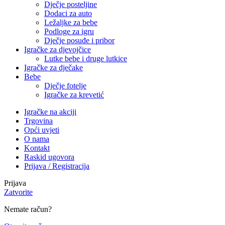
Dječje posteljine
Dodaci za auto
Ležaljke za bebe
Podloge za igru
Dječje posuđe i pribor
Igračke za djevojčice
Lutke bebe i druge lutkice
Igračke za dječake
Bebe
Dječje fotelje
Igračke za krevetić
Igračke na akciji
Trgovina
Opći uvjeti
O nama
Kontakt
Raskid ugovora
Prijava / Registracija
Prijava
Zatvorite
Nemate račun?