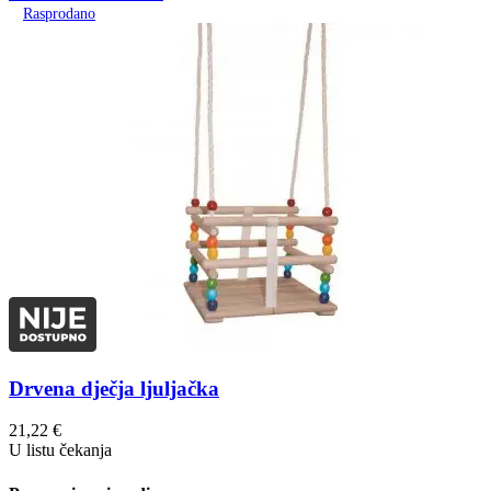
Rasprodano
Drvena dječja ljuljačka
21,22
€
U listu čekanja