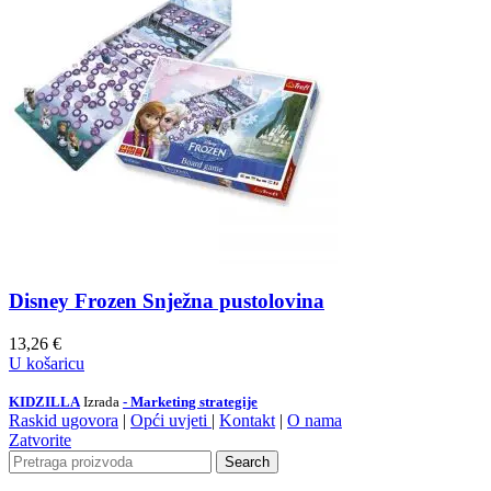
Disney Frozen Snježna pustolovina
13,26
€
U košaricu
KIDZILLA
Izrada
- Marketing strategije
Raskid ugovora
|
Opći uvjeti
|
Kontakt
|
O nama
Zatvorite
Search