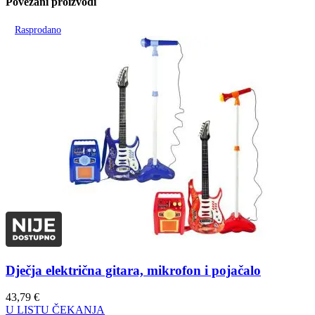
Povezani proizvodi
Rasprodano
Dječja električna gitara, mikrofon i pojačalo
43,79
€
U LISTU ČEKANJA