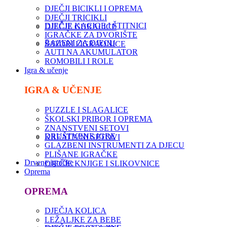
DJEČJI BICIKLI I OPREMA
DJEČJI TRICIKLI
DJEČJE KACIGE I ŠTITNICI
DJEČJE GURALICE
IGRAČKE ZA DVORIŠTE
BAZENI ZA DJECU
ŠATORI I IGRAONICE
AUTI NA AKUMULATOR
ROMOBILI I ROLE
Igra & učenje
IGRA & UČENJE
PUZZLE I SLAGALICE
ŠKOLSKI PRIBOR I OPREMA
ZNANSTVENI SETOVI
DRUŠTVENE IGRE
KREATIVNI SETOVI
GLAZBENI INSTRUMENTI ZA DJECU
PLIŠANE IGRAČKE
Drvene igračke
DJEČJE KNJIGE I SLIKOVNICE
Oprema
OPREMA
DJEČJA KOLICA
LEŽALJKE ZA BEBE