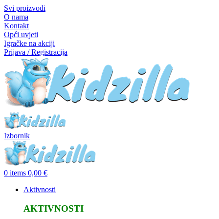
Svi proizvodi
O nama
Kontakt
Opći uvjeti
Igračke na akciji
Prijava / Registracija
Izbornik
0
items
0,00
€
Aktivnosti
AKTIVNOSTI