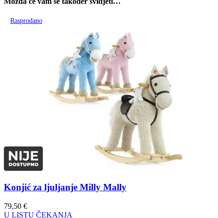
Možda će vam se također svidjeti…
Rasprodano
Konjić za ljuljanje Milly Mally
79,50
€
U LISTU ČEKANJA