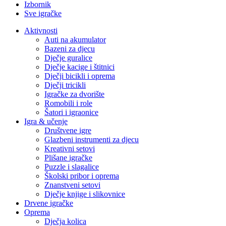
Izbornik
Sve igračke
Aktivnosti
Auti na akumulator
Bazeni za djecu
Dječje guralice
Dječje kacige i štitnici
Dječji bicikli i oprema
Dječji tricikli
Igračke za dvorište
Romobili i role
Šatori i igraonice
Igra & učenje
Društvene igre
Glazbeni instrumenti za djecu
Kreativni setovi
Plišane igračke
Puzzle i slagalice
Školski pribor i oprema
Znanstveni setovi
Dječje knjige i slikovnice
Drvene igračke
Oprema
Dječja kolica