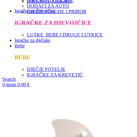
DJEČJE POSTELJINE
PODLOGE ZA IGRU
DODACI ZA AUTO
Igračke za djevojčice
DJEČJE POSUĐE I PRIBOR
IGRAČKE ZA DJEVOJČICE
LUTKE, BEBE I DRUGE LUTKICE
Igračke za dječake
Bebe
BEBE
DJEČJE FOTELJE
IGRAČKE ZA KREVETIĆ
Search
0
items
0,00
€