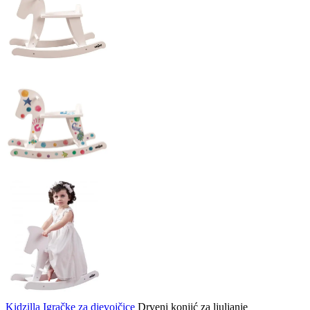
Kidzilla
Igračke za djevojčice
Drveni konjić za ljuljanje