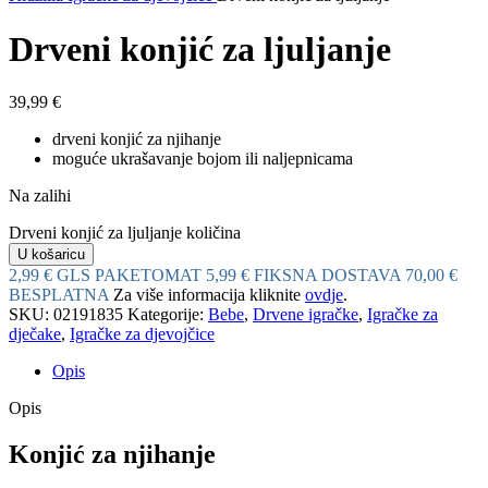
Drveni konjić za ljuljanje
39,99
€
drveni konjić za njihanje
moguće ukrašavanje bojom ili naljepnicama
Na zalihi
Drveni konjić za ljuljanje količina
U košaricu
2,99 € GLS PAKETOMAT
5,99 € FIKSNA DOSTAVA
70,00 €
BESPLATNA
Za više informacija kliknite
ovdje
.
SKU:
02191835
Kategorije:
Bebe
,
Drvene igračke
,
Igračke za
dječake
,
Igračke za djevojčice
Opis
Opis
Konjić za njihanje