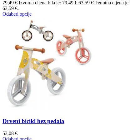
79,49
€
Izvorna cijena bila je: 79,49 €.
63,59
€
Trenutna cijena je:
63,59 €.
Odaberi opcije
Drveni bicikl bez pedala
53,08
€
Odaberi opcije