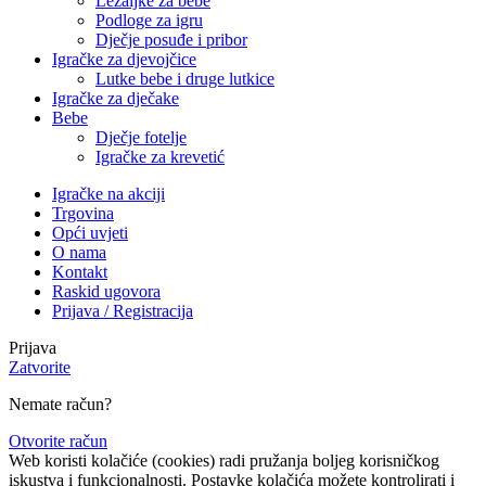
Ležaljke za bebe
Podloge za igru
Dječje posuđe i pribor
Igračke za djevojčice
Lutke bebe i druge lutkice
Igračke za dječake
Bebe
Dječje fotelje
Igračke za krevetić
Igračke na akciji
Trgovina
Opći uvjeti
O nama
Kontakt
Raskid ugovora
Prijava / Registracija
Prijava
Zatvorite
Nemate račun?
Otvorite račun
Web koristi kolačiće (cookies) radi pružanja boljeg korisničkog
iskustva i funkcionalnosti. Postavke kolačića možete kontrolirati i