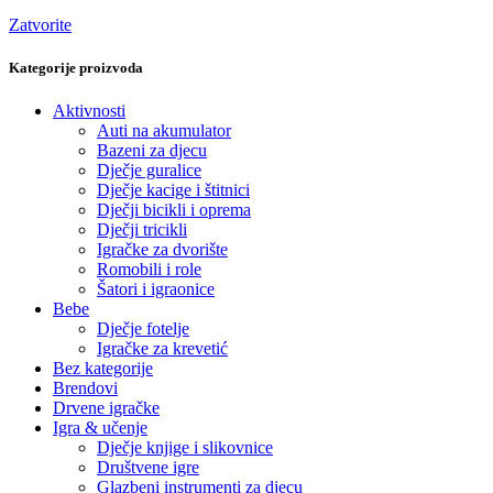
Zatvorite
Kategorije proizvoda
Aktivnosti
Auti na akumulator
Bazeni za djecu
Dječje guralice
Dječje kacige i štitnici
Dječji bicikli i oprema
Dječji tricikli
Igračke za dvorište
Romobili i role
Šatori i igraonice
Bebe
Dječje fotelje
Igračke za krevetić
Bez kategorije
Brendovi
Drvene igračke
Igra & učenje
Dječje knjige i slikovnice
Društvene igre
Glazbeni instrumenti za djecu