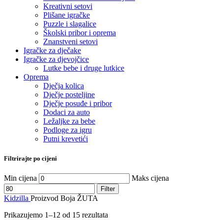
Kreativni setovi
Plišane igračke
Puzzle i slagalice
Školski pribor i oprema
Znanstveni setovi
Igračke za dječake
Igračke za djevojčice
Lutke bebe i druge lutkice
Oprema
Dječja kolica
Dječje posteljine
Dječje posuđe i pribor
Dodaci za auto
Ležaljke za bebe
Podloge za igru
Putni krevetići
Filtrirajte po cijeni
Min cijena
Maks cijena
Filter
Kidzilla
Proizvod Boja
ŽUTA
Prikazujemo 1–12 od 15 rezultata