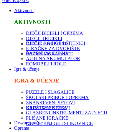
0
items
0,00
€
Aktivnosti
AKTIVNOSTI
DJEČJI BICIKLI I OPREMA
DJEČJI TRICIKLI
DJEČJE KACIGE I ŠTITNICI
DJEČJE GURALICE
IGRAČKE ZA DVORIŠTE
BAZENI ZA DJECU
ŠATORI I IGRAONICE
AUTI NA AKUMULATOR
ROMOBILI I ROLE
Igra & učenje
IGRA & UČENJE
PUZZLE I SLAGALICE
ŠKOLSKI PRIBOR I OPREMA
ZNANSTVENI SETOVI
DRUŠTVENE IGRE
KREATIVNI SETOVI
GLAZBENI INSTRUMENTI ZA DJECU
PLIŠANE IGRAČKE
Drvene igračke
DJEČJE KNJIGE I SLIKOVNICE
Oprema