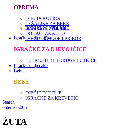
OPREMA
DJEČJA KOLICA
LEŽALJKE ZA BEBE
DJEČJE POSTELJINE
PODLOGE ZA IGRU
DODACI ZA AUTO
Igračke za djevojčice
DJEČJE POSUĐE I PRIBOR
IGRAČKE ZA DJEVOJČICE
LUTKE, BEBE I DRUGE LUTKICE
Igračke za dječake
Bebe
BEBE
DJEČJE FOTELJE
IGRAČKE ZA KREVETIĆ
Search
0
items
0,00
€
ŽUTA