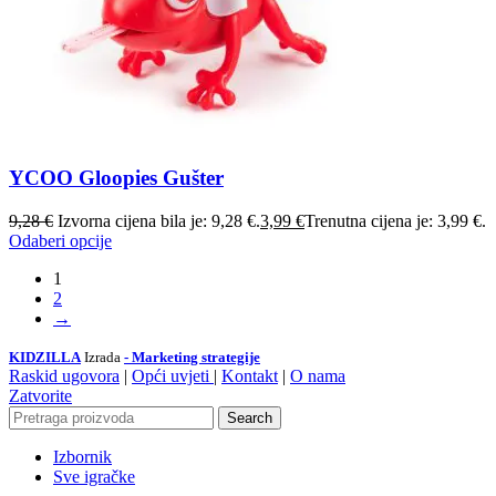
YCOO Gloopies Gušter
9,28
€
Izvorna cijena bila je: 9,28 €.
3,99
€
Trenutna cijena je: 3,99 €.
Odaberi opcije
1
2
→
KIDZILLA
Izrada
- Marketing strategije
Raskid ugovora
|
Opći uvjeti
|
Kontakt
|
O nama
Zatvorite
Search
Izbornik
Sve igračke