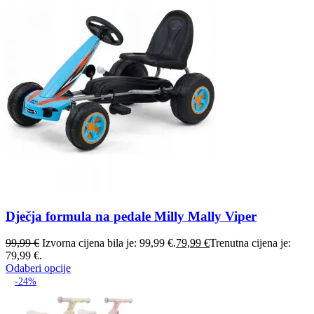
Dječja formula na pedale Milly Mally Viper
99,99
€
Izvorna cijena bila je: 99,99 €.
79,99
€
Trenutna cijena je:
79,99 €.
Odaberi opcije
-24%