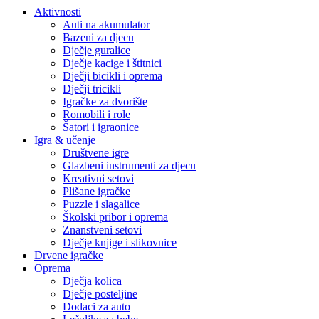
Aktivnosti
Auti na akumulator
Bazeni za djecu
Dječje guralice
Dječje kacige i štitnici
Dječji bicikli i oprema
Dječji tricikli
Igračke za dvorište
Romobili i role
Šatori i igraonice
Igra & učenje
Društvene igre
Glazbeni instrumenti za djecu
Kreativni setovi
Plišane igračke
Puzzle i slagalice
Školski pribor i oprema
Znanstveni setovi
Dječje knjige i slikovnice
Drvene igračke
Oprema
Dječja kolica
Dječje posteljine
Dodaci za auto