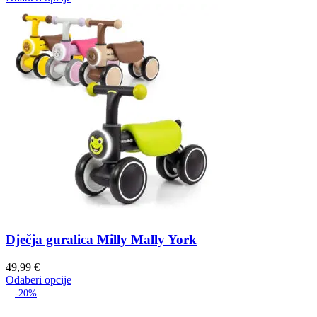
Dječja guralica Milly Mally York
49,99
€
Odaberi opcije
-20%