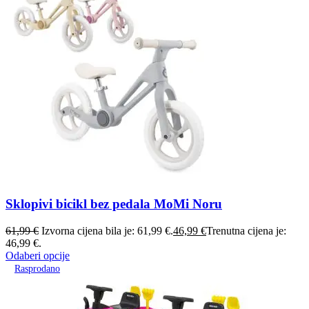
Sklopivi bicikl bez pedala MoMi Noru
61,99
€
Izvorna cijena bila je: 61,99 €.
46,99
€
Trenutna cijena je:
46,99 €.
Odaberi opcije
Rasprodano