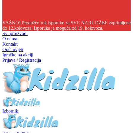
06
04
39
02
VAŽNO! Produžen rok isporuke za SVE NARUDŽBE zaprimljene
do 12.kolovoza. Isporuka je moguća od 19. kolovoza.
Svi proizvodi
O nama
Kontakt
Opći uvjeti
Igračke na akciji
Prijava / Registracija
Izbornik