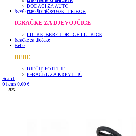
DJEČJE POSTELJINE
PODLOGE ZA IGRU
DODACI ZA AUTO
Igračke za djevojčice
DJEČJE POSUĐE I PRIBOR
IGRAČKE ZA DJEVOJČICE
LUTKE, BEBE I DRUGE LUTKICE
Igračke za dječake
Bebe
BEBE
DJEČJE FOTELJE
IGRAČKE ZA KREVETIĆ
Search
0
items
0,00
€
-20%