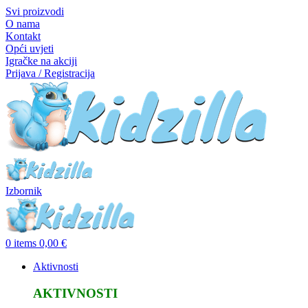
Svi proizvodi
O nama
Kontakt
Opći uvjeti
Igračke na akciji
Prijava / Registracija
Izbornik
0
items
0,00
€
Aktivnosti
AKTIVNOSTI