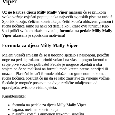
Viper
Uz
go kart za djecu Milly Mally Viper
mališani će se prilikom
svake vožnje osjećati poput junaka najvećih svjetskih pista za utrku!
Sportski dizajn, čelična konstrukcija, četiri kotača obložena gumom i
ručna kočnica samo su neki od detalja koji krase ovu jurilicu! Kao
što i priliči svakom trkaćem vozilu,
formula na pedale Milly Mally
Viper
ukrašena je sportskim motivima!
Formula za djecu Milly Mally Viper
Maleni vozači smjestit će se u udobno sjedalo s naslonom, položiti
noge na pedale, rukama primiti volan i na vlastiti pogon krenuti u
svoje prve vozačke pothvate! Pedale je moguće okretati u oba
smjera pa će se mališani na formuli moći kretati prema naprijed ili
unazad. Plastični kotači formule obloženi su gumenom trakom, a
ručna kočnica poslužit će im da se lako zaustave za vrijeme vožnje.
Sjedalo je moguće postaviti na dvije različite udaljenosti od
upravljača, ovisno o visini djeteta.
Karakteristike:
formula na pedale za djecu Milly Mally Viper
lagana, metalna konstrukcija
plastični kotači s gumenon trakom u središtu