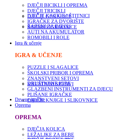
DJEČJI BICIKLI I OPREMA
DJEČJI TRICIKLI
DJEČJE KACIGE I ŠTITNICI
DJEČJE GURALICE
IGRAČKE ZA DVORIŠTE
BAZENI ZA DJECU
ŠATORI I IGRAONICE
AUTI NA AKUMULATOR
ROMOBILI I ROLE
Igra & učenje
IGRA & UČENJE
PUZZLE I SLAGALICE
ŠKOLSKI PRIBOR I OPREMA
ZNANSTVENI SETOVI
DRUŠTVENE IGRE
KREATIVNI SETOVI
GLAZBENI INSTRUMENTI ZA DJECU
PLIŠANE IGRAČKE
Drvene igračke
DJEČJE KNJIGE I SLIKOVNICE
Oprema
OPREMA
DJEČJA KOLICA
LEŽALJKE ZA BEBE