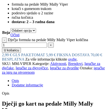
formula na pedale Milly Mally Viper
kotači s gumenom trakom
podesivo sjedalo u 2 razine
ručna kočnica
dostava: 2 – 3 radna dana
Boja
Očisti
Dječja formula na pedale Milly Mally Viper količina
U košaricu
2,99 € GLS PAKETOMAT
5,99 € FIKSNA DOSTAVA
70,00 €
BESPLATNA
Za više informacija kliknite
ovdje
.
SKU:
MM-VIPER
Kategorije:
Aktivnosti
,
Brendovi
,
Igračke za
dječake
,
Igračke za djevojčice
,
Igračke za dvorište
Oznaka:
igračke
za igru na otvorenom
Opis
Dodatne informacije
Opis
Dječji go kart na pedale Milly Mally