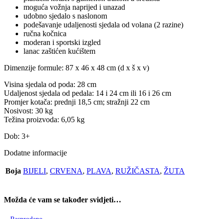
moguća vožnja naprijed i unazad
udobno sjedalo s naslonom
podešavanje udaljenosti sjedala od volana (2 razine)
ručna kočnica
moderan i sportski izgled
lanac zaštićen kućištem
Dimenzije formule: 87 x 46 x 48 cm (d x š x v)
Visina sjedala od poda: 28 cm
Udaljenost sjedala od pedala: 14 i 24 cm ili 16 i 26 cm
Promjer kotača: prednji 18,5 cm; stražnji 22 cm
Nosivost: 30 kg
Težina proizvoda: 6,05 kg
Dob: 3+
Dodatne informacije
Boja
BIJELI
,
CRVENA
,
PLAVA
,
RUŽIČASTA
,
ŽUTA
Možda će vam se također svidjeti…