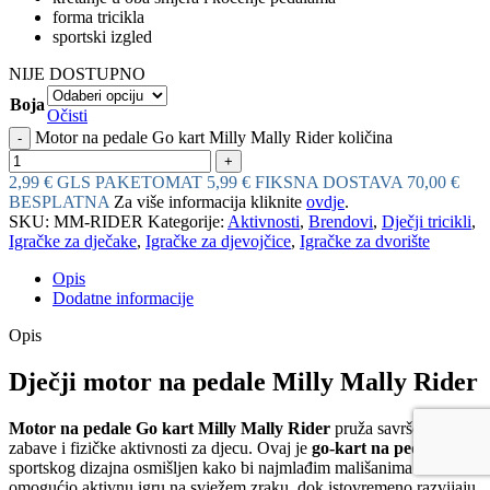
forma tricikla
sportski izgled
NIJE DOSTUPNO
Boja
Očisti
Motor na pedale Go kart Milly Mally Rider količina
2,99 € GLS PAKETOMAT
5,99 € FIKSNA DOSTAVA
70,00 €
BESPLATNA
Za više informacija kliknite
ovdje
.
SKU:
MM-RIDER
Kategorije:
Aktivnosti
,
Brendovi
,
Dječji tricikli
,
Igračke za dječake
,
Igračke za djevojčice
,
Igračke za dvorište
Opis
Dodatne informacije
Opis
Dječji motor na pedale Milly Mally Rider
Motor na pedale Go kart Milly Mally Rider
pruža savršen spoj
zabave i fizičke aktivnosti za djecu. Ovaj je
go-kart na pedale
sportskog dizajna osmišljen kako bi najmlađim mališanima
omogućio aktivnu igru na svježem zraku, dok istovremeno razvijaju