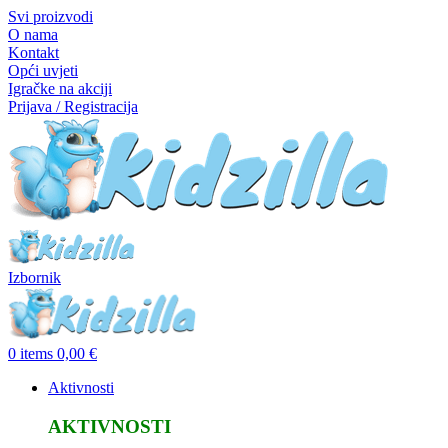
Svi proizvodi
O nama
Kontakt
Opći uvjeti
Igračke na akciji
Prijava / Registracija
Izbornik
0
items
0,00
€
Aktivnosti
AKTIVNOSTI