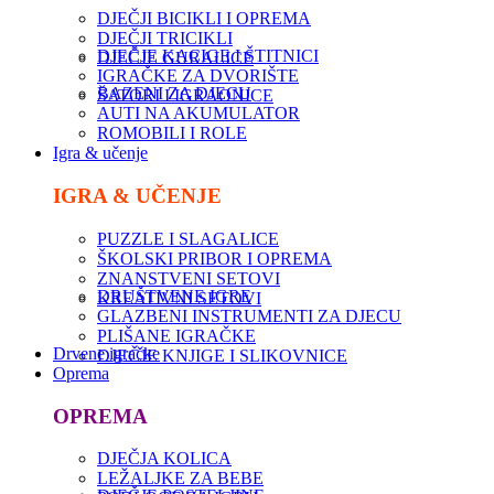
DJEČJI BICIKLI I OPREMA
DJEČJI TRICIKLI
DJEČJE KACIGE I ŠTITNICI
DJEČJE GURALICE
IGRAČKE ZA DVORIŠTE
BAZENI ZA DJECU
ŠATORI I IGRAONICE
AUTI NA AKUMULATOR
ROMOBILI I ROLE
Igra & učenje
IGRA & UČENJE
PUZZLE I SLAGALICE
ŠKOLSKI PRIBOR I OPREMA
ZNANSTVENI SETOVI
DRUŠTVENE IGRE
KREATIVNI SETOVI
GLAZBENI INSTRUMENTI ZA DJECU
PLIŠANE IGRAČKE
Drvene igračke
DJEČJE KNJIGE I SLIKOVNICE
Oprema
OPREMA
DJEČJA KOLICA
LEŽALJKE ZA BEBE