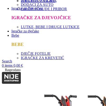
DJEČJE POSTELJINE
PODLOGE ZA IGRU
DODACI ZA AUTO
Igračke za djevojčice
DJEČJE POSUĐE I PRIBOR
IGRAČKE ZA DJEVOJČICE
LUTKE, BEBE I DRUGE LUTKICE
Igračke za dječake
Bebe
BEBE
DJEČJE FOTELJE
IGRAČKE ZA KREVETIĆ
Search
0
items
0,00
€
Rasprodano