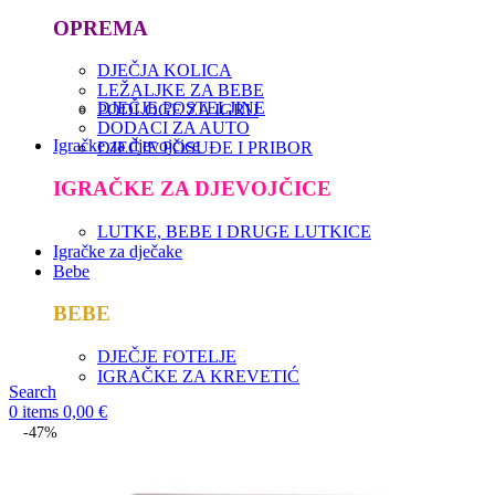
OPREMA
DJEČJA KOLICA
LEŽALJKE ZA BEBE
DJEČJE POSTELJINE
PODLOGE ZA IGRU
DODACI ZA AUTO
Igračke za djevojčice
DJEČJE POSUĐE I PRIBOR
IGRAČKE ZA DJEVOJČICE
LUTKE, BEBE I DRUGE LUTKICE
Igračke za dječake
Bebe
BEBE
DJEČJE FOTELJE
IGRAČKE ZA KREVETIĆ
Search
0
items
0,00
€
-47%