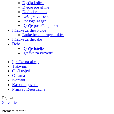
Dječja kolica
Dječje posteljine
Dodaci za auto
Ležaljke za bebe
Podloge za igru
Dječje posuđe i pribor
Igračke za djevojčice
Lutke bebe i druge lutkice
Igračke za dječake
Bebe
Dječje fotelje
Igračke za krevetić
Igračke na akciji
Trgovina
Opći uvjeti
O nama
Kontakt
Raskid ugovora
Prijava / Registracija
Prijava
Zatvorite
Nemate račun?