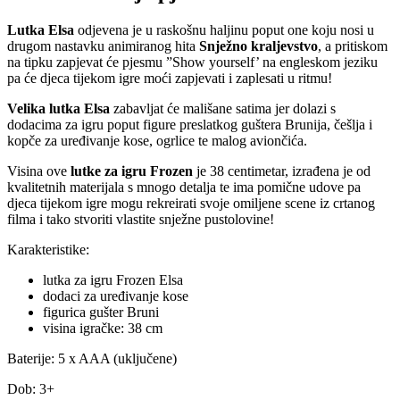
Lutka Elsa
odjevena je u raskošnu haljinu poput one koju nosi u
drugom nastavku animiranog hita
Snježno kraljevstvo
, a pritiskom
na tipku zapjevat će pjesmu ”Show yourself’ na engleskom jeziku
pa će djeca tijekom igre moći zapjevati i zaplesati u ritmu!
Velika lutka Elsa
zabavljat će mališane satima jer dolazi s
dodacima za igru poput figure preslatkog guštera Brunija, češlja i
kopče za uređivanje kose, ogrlice te malog aviončića.
Visina ove
lutke za igru Frozen
je 38 centimetar, izrađena je od
kvalitetnih materijala s mnogo detalja te ima pomične udove pa
djeca tijekom igre mogu rekreirati svoje omiljene scene iz crtanog
filma i tako stvoriti vlastite snježne pustolovine!
Karakteristike:
lutka za igru Frozen Elsa
dodaci za uređivanje kose
figurica gušter Bruni
visina igračke: 38 cm
Baterije: 5 x AAA (uključene)
Dob: 3+