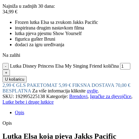
Najniža u zadnjih 30 dana:
34,99
€
Frozen lutka Elsa sa zvukom Jakks Pacific
inspirirana drugim nastavkom filma
lutka pjeva pjesmu Show Yourself
figurica gušter Bruni
dodaci za igru uređivanja
Na zalihi
Lutka Disney Princess Elsa My Singing Friend količina
U košaricu
2,99 € GLS PAKETOMAT
5,99 € FIKSNA DOSTAVA
70,00 €
BESPLATNA
Za više informacija kliknite
ovdje
.
SKU:
192995225138
Kategorije:
Brendovi
,
Igračke za djevojčice
,
Lutke bebe i druge lutkice
Opis
Opis
Lutka Elsa koja pjeva Jakks Pacific