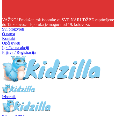
05
08
01
46
VAŽNO! Produžen rok isporuke za SVE NARUDŽBE zaprimljene
do 12.kolovoza. Isporuka je moguća od 19. kolovoza.
Svi proizvodi
O nama
Kontakt
Opći uvjeti
Igračke na akciji
Prijava / Registracija
Izbornik