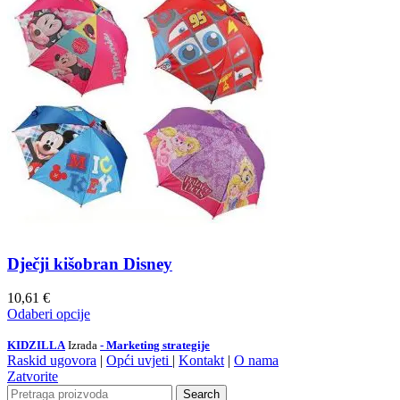
Dječji kišobran Disney
10,61
€
Odaberi opcije
KIDZILLA
Izrada
- Marketing strategije
Raskid ugovora
|
Opći uvjeti
|
Kontakt
|
O nama
Zatvorite
Search