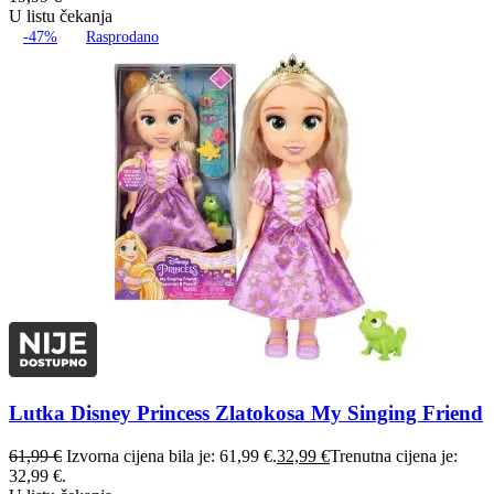
U listu čekanja
-47%
Rasprodano
Lutka Disney Princess Zlatokosa My Singing Friend
61,99
€
Izvorna cijena bila je: 61,99 €.
32,99
€
Trenutna cijena je:
32,99 €.