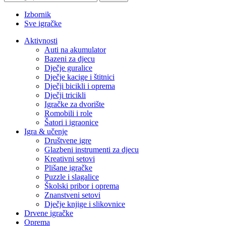
Izbornik
Sve igračke
Aktivnosti
Auti na akumulator
Bazeni za djecu
Dječje guralice
Dječje kacige i štitnici
Dječji bicikli i oprema
Dječji tricikli
Igračke za dvorište
Romobili i role
Šatori i igraonice
Igra & učenje
Društvene igre
Glazbeni instrumenti za djecu
Kreativni setovi
Plišane igračke
Puzzle i slagalice
Školski pribor i oprema
Znanstveni setovi
Dječje knjige i slikovnice
Drvene igračke
Oprema