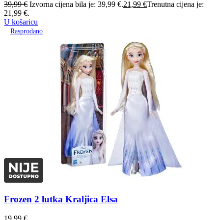
39,99
€
Izvorna cijena bila je: 39,99 €.
21,99
€
Trenutna cijena je:
21,99 €.
U košaricu
Rasprodano
Frozen 2 lutka Kraljica Elsa
19,99
€