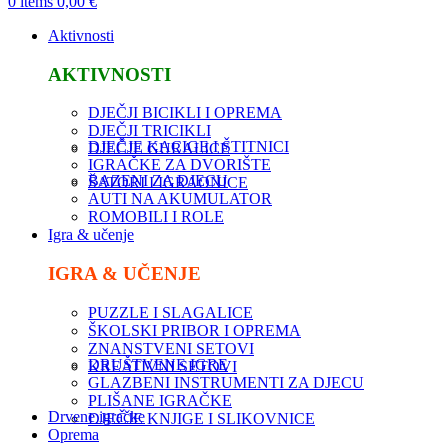
0
items
0,00
€
Aktivnosti
AKTIVNOSTI
DJEČJI BICIKLI I OPREMA
DJEČJI TRICIKLI
DJEČJE KACIGE I ŠTITNICI
DJEČJE GURALICE
IGRAČKE ZA DVORIŠTE
BAZENI ZA DJECU
ŠATORI I IGRAONICE
AUTI NA AKUMULATOR
ROMOBILI I ROLE
Igra & učenje
IGRA & UČENJE
PUZZLE I SLAGALICE
ŠKOLSKI PRIBOR I OPREMA
ZNANSTVENI SETOVI
DRUŠTVENE IGRE
KREATIVNI SETOVI
GLAZBENI INSTRUMENTI ZA DJECU
PLIŠANE IGRAČKE
Drvene igračke
DJEČJE KNJIGE I SLIKOVNICE
Oprema