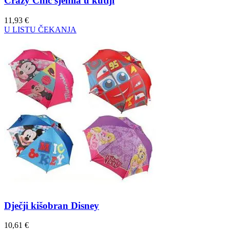
Crazy Chic sjenila u kutiji
11,93
€
U LISTU ČEKANJA
Dječji kišobran Disney
10,61
€