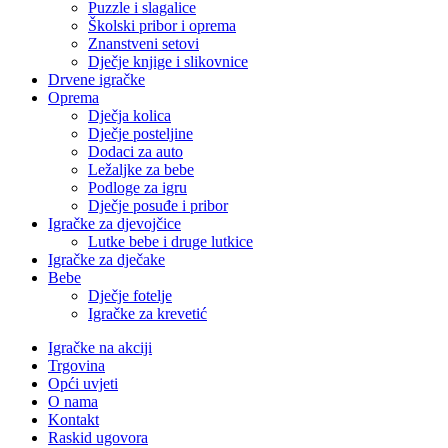
Puzzle i slagalice
Školski pribor i oprema
Znanstveni setovi
Dječje knjige i slikovnice
Drvene igračke
Oprema
Dječja kolica
Dječje posteljine
Dodaci za auto
Ležaljke za bebe
Podloge za igru
Dječje posuđe i pribor
Igračke za djevojčice
Lutke bebe i druge lutkice
Igračke za dječake
Bebe
Dječje fotelje
Igračke za krevetić
Igračke na akciji
Trgovina
Opći uvjeti
O nama
Kontakt
Raskid ugovora