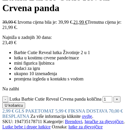
Crvena panda
39,99
€
Izvorna cijena bila je: 39,99 €.
21,99
€
Trenutna cijena je:
21,99 €.
Najniža u zadnjih 30 dana:
23,49
€
Barbie Cutie Reveal lutka Životinje 2 u 1
lutka u kostimu crvene pande/mace
mini figurica ljubimca
dodaci za igru
ukupno 10 iznenađenja
promjena izgleda u kontaktu s vodom
Na zalihi
Lutka Barbie Cutie Reveal Crvena panda količina
U košaricu
2,99 € GLS PAKETOMAT
5,99 € FIKSNA DOSTAVA
70,00 €
BESPLATNA
Za više informacija kliknite
ovdje
.
SKU:
194735178711
Kategorije:
Brendovi
,
Igračke za djevojčice
,
Lutke bebe i druge lutkice
Oznaka:
lutke za djevojčice