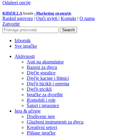
Odaberi opcije
KIDZILLA
Izrada
- Marketing strategije
Raskid ugovora
|
Opći uvjeti
|
Kontakt
|
O nama
Zatvorite
Search
Izbornik
Sve igračke
Aktivnosti
Auti na akumulator
Bazeni za djecu
Dječje guralice
Dječje kacige i štitnici
Dječji bicikli i oprema
Dječji tricikli
Igračke za dvorište
Romobili i role
Šatori i igraonice
Igra & učenje
Društvene igre
Glazbeni instrumenti za djecu
Kreativni setovi
Plišane igračke