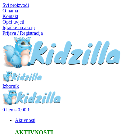
Svi proizvodi
O nama
Kontakt
Opći uvjeti
Igračke na akciji
Prijava / Registracija
Izbornik
0
items
0,00
€
Aktivnosti
AKTIVNOSTI