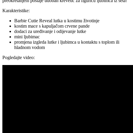
preokretanjem postaje udoban krevetić za figuricu ljubimca iz seta!
Karakteristike:
Barbie Cutie Reveal lutka u kostimu životinje
kostim mace s kapuljačom crvene pande
dodaci za uređivanje i odijevanje lutke
mini ljubimac
promjena izgleda lutke i ljubimca u kontaktu s toplom ili
hladnom vodom
Pogledajte video: