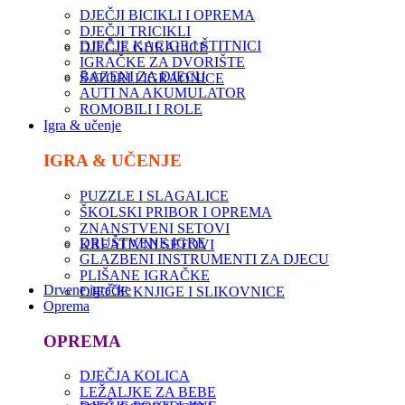
DJEČJI BICIKLI I OPREMA
DJEČJI TRICIKLI
DJEČJE KACIGE I ŠTITNICI
DJEČJE GURALICE
IGRAČKE ZA DVORIŠTE
BAZENI ZA DJECU
ŠATORI I IGRAONICE
AUTI NA AKUMULATOR
ROMOBILI I ROLE
Igra & učenje
IGRA & UČENJE
PUZZLE I SLAGALICE
ŠKOLSKI PRIBOR I OPREMA
ZNANSTVENI SETOVI
DRUŠTVENE IGRE
KREATIVNI SETOVI
GLAZBENI INSTRUMENTI ZA DJECU
PLIŠANE IGRAČKE
Drvene igračke
DJEČJE KNJIGE I SLIKOVNICE
Oprema
OPREMA
DJEČJA KOLICA
LEŽALJKE ZA BEBE