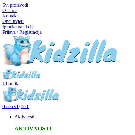
Svi proizvodi
O nama
Kontakt
Opći uvjeti
Igračke na akciji
Prijava / Registracija
Izbornik
0
items
0,00
€
Aktivnosti
AKTIVNOSTI