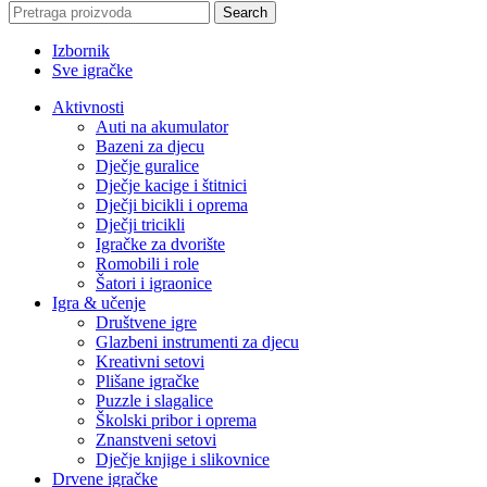
Search
Izbornik
Sve igračke
Aktivnosti
Auti na akumulator
Bazeni za djecu
Dječje guralice
Dječje kacige i štitnici
Dječji bicikli i oprema
Dječji tricikli
Igračke za dvorište
Romobili i role
Šatori i igraonice
Igra & učenje
Društvene igre
Glazbeni instrumenti za djecu
Kreativni setovi
Plišane igračke
Puzzle i slagalice
Školski pribor i oprema
Znanstveni setovi
Dječje knjige i slikovnice
Drvene igračke