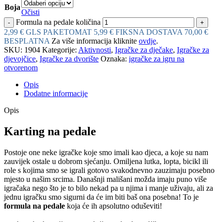
Boja
Očisti
Formula na pedale količina
2,99 € GLS PAKETOMAT
5,99 € FIKSNA DOSTAVA
70,00 €
BESPLATNA
Za više informacija kliknite
ovdje
.
SKU:
1904
Kategorije:
Aktivnosti
,
Igračke za dječake
,
Igračke za
djevojčice
,
Igračke za dvorište
Oznaka:
igračke za igru na
otvorenom
Opis
Dodatne informacije
Opis
Karting na pedale
Postoje one neke igračke koje smo imali kao djeca, a koje su nam
zauvijek ostale u dobrom sjećanju. Omiljena lutka, lopta, bicikl ili
role s kojima smo se igrali gotovo svakodnevno zauzimaju posebno
mjesto u našim srcima. Današnji mališani možda imaju puno više
igračaka nego što je to bilo nekad pa u njima i manje uživaju, ali za
jednu igračku smo sigurni da će im biti baš ona posebna! To je
formula na pedale
koja će ih apsolutno oduševiti!