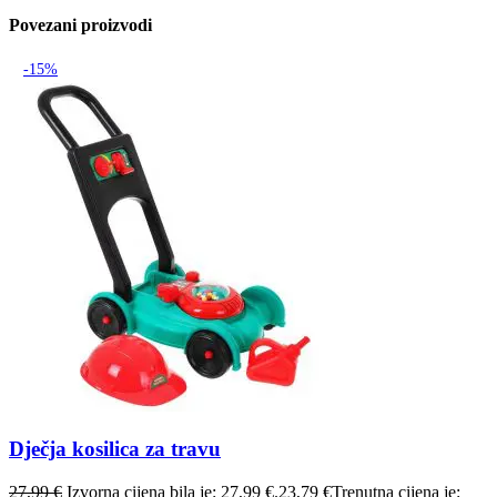
Povezani proizvodi
-15%
Dječja kosilica za travu
27,99
€
Izvorna cijena bila je: 27,99 €.
23,79
€
Trenutna cijena je: