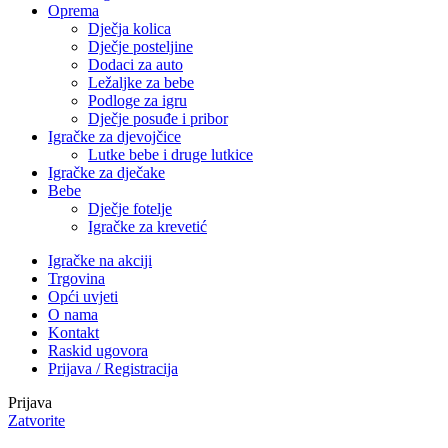
Oprema
Dječja kolica
Dječje posteljine
Dodaci za auto
Ležaljke za bebe
Podloge za igru
Dječje posuđe i pribor
Igračke za djevojčice
Lutke bebe i druge lutkice
Igračke za dječake
Bebe
Dječje fotelje
Igračke za krevetić
Igračke na akciji
Trgovina
Opći uvjeti
O nama
Kontakt
Raskid ugovora
Prijava / Registracija
Prijava
Zatvorite