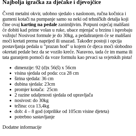
Najbolja igračka za dječake i djevojčice
Čvrsti metalni okvir, udobno sjedalo s naslonom, ručna kočnica i
gumeni kotači na pumpanje samo su neki od tehničkih detalja koji
čine ovaj
karting na pedale
zanimljivim. Potpuni osjećaj mališani
će dobiti kad prime volan u ruke, ubace mjenjač u brzinu i isprobaju
vožnju! Nosivost formule je do 30kg, a pedaliranjem će se mališani
moći kretati prema naprijed ili unazad. Također postoji i opcija
postavljanja pedala u ”prazan hod” u kojem će djeca moći slobodno
okretati pedale bez da se vozilo kreće. Naravno, tada će im mama ili
tata guranjem pomoći da voze formulu kao prvaci sa svjetskih pista!
dimenzije: 92 (d)x 56(š) x 56cm
visina sjedala od poda: cca 28 cm
širina sjedala: 36 cm
dubina sjedala: 23cm
promjer kotača: 25cm
2 razine udaljenosti sjedala od upravljača
nosivost: do 30kg
težina: cca 13,4kg
dob: 4 – 8 god (otprilike od 105cm visine djeteta)
potrebno sastavljanje
Dodatne informacije