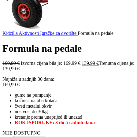
Kidzilla
Aktivnosti
Igračke za dvorište
Formula na pedale
Formula na pedale
169,99
€
Izvorna cijena bila je: 169,99 €.
139,99
€
Trenutna cijena je:
139,99 €.
Najniža u zadnjih 30 dana:
169,99
€
gume na pumpanje
kočnica na oba kotača
čvrsti metalni okvir
nosivost do 30kg
kretanje prema unaprijed ili unazad
ROK ISPORUKE: 3 do 5 radnih dana
NIJE DOSTUPNO