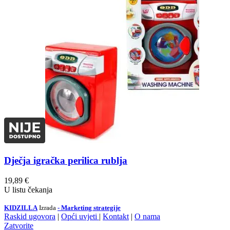
Dječja igračka perilica rublja
19,89
€
U listu čekanja
KIDZILLA
Izrada
- Marketing strategije
Raskid ugovora
|
Opći uvjeti
|
Kontakt
|
O nama
Zatvorite