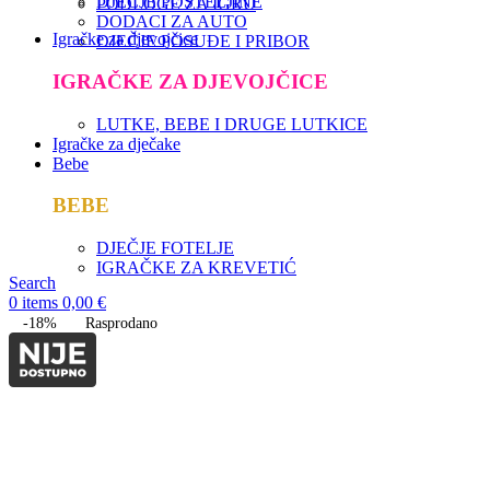
DJEČJE POSTELJINE
PODLOGE ZA IGRU
DODACI ZA AUTO
Igračke za djevojčice
DJEČJE POSUĐE I PRIBOR
IGRAČKE ZA DJEVOJČICE
LUTKE, BEBE I DRUGE LUTKICE
Igračke za dječake
Bebe
BEBE
DJEČJE FOTELJE
IGRAČKE ZA KREVETIĆ
Search
0
items
0,00
€
-18%
Rasprodano