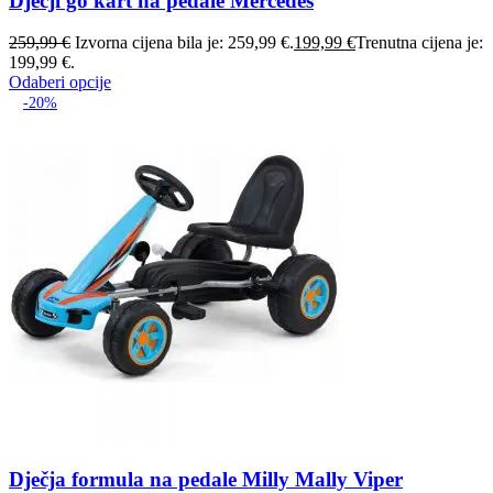
Dječji go kart na pedale Mercedes
259,99
€
Izvorna cijena bila je: 259,99 €.
199,99
€
Trenutna cijena je:
199,99 €.
Odaberi opcije
-20%
Dječja formula na pedale Milly Mally Viper