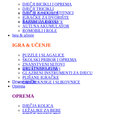
DJEČJI BICIKLI I OPREMA
DJEČJI TRICIKLI
DJEČJE KACIGE I ŠTITNICI
DJEČJE GURALICE
IGRAČKE ZA DVORIŠTE
BAZENI ZA DJECU
ŠATORI I IGRAONICE
AUTI NA AKUMULATOR
ROMOBILI I ROLE
Igra & učenje
IGRA & UČENJE
PUZZLE I SLAGALICE
ŠKOLSKI PRIBOR I OPREMA
ZNANSTVENI SETOVI
DRUŠTVENE IGRE
KREATIVNI SETOVI
GLAZBENI INSTRUMENTI ZA DJECU
PLIŠANE IGRAČKE
Drvene igračke
DJEČJE KNJIGE I SLIKOVNICE
Oprema
OPREMA
DJEČJA KOLICA
LEŽALJKE ZA BEBE