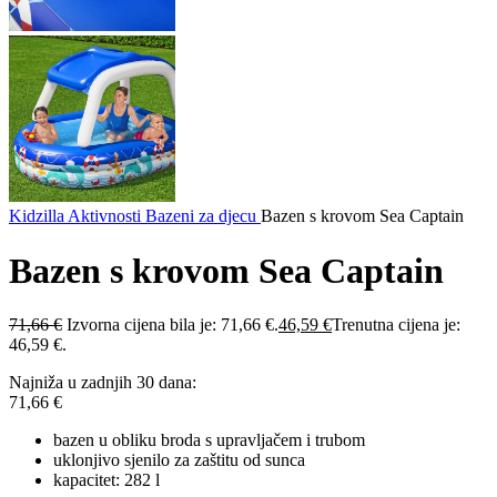
Kidzilla
Aktivnosti
Bazeni za djecu
Bazen s krovom Sea Captain
Bazen s krovom Sea Captain
71,66
€
Izvorna cijena bila je: 71,66 €.
46,59
€
Trenutna cijena je:
46,59 €.
Najniža u zadnjih 30 dana:
71,66
€
bazen u obliku broda s upravljačem i trubom
uklonjivo sjenilo za zaštitu od sunca
kapacitet: 282 l