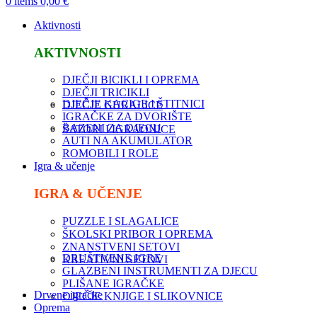
0
items
0,00
€
Aktivnosti
AKTIVNOSTI
DJEČJI BICIKLI I OPREMA
DJEČJI TRICIKLI
DJEČJE KACIGE I ŠTITNICI
DJEČJE GURALICE
IGRAČKE ZA DVORIŠTE
BAZENI ZA DJECU
ŠATORI I IGRAONICE
AUTI NA AKUMULATOR
ROMOBILI I ROLE
Igra & učenje
IGRA & UČENJE
PUZZLE I SLAGALICE
ŠKOLSKI PRIBOR I OPREMA
ZNANSTVENI SETOVI
DRUŠTVENE IGRE
KREATIVNI SETOVI
GLAZBENI INSTRUMENTI ZA DJECU
PLIŠANE IGRAČKE
Drvene igračke
DJEČJE KNJIGE I SLIKOVNICE
Oprema