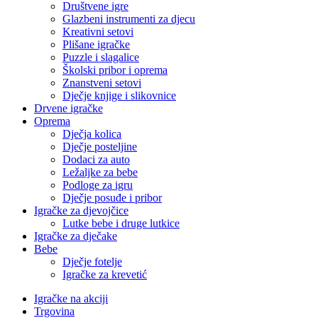
Društvene igre
Glazbeni instrumenti za djecu
Kreativni setovi
Plišane igračke
Puzzle i slagalice
Školski pribor i oprema
Znanstveni setovi
Dječje knjige i slikovnice
Drvene igračke
Oprema
Dječja kolica
Dječje posteljine
Dodaci za auto
Ležaljke za bebe
Podloge za igru
Dječje posuđe i pribor
Igračke za djevojčice
Lutke bebe i druge lutkice
Igračke za dječake
Bebe
Dječje fotelje
Igračke za krevetić
Igračke na akciji
Trgovina