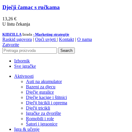
Dječji čamac s ručkama
13,26
€
U listu čekanja
KIDZILLA
Izrada
- Marketing strategije
Raskid ugovora
|
Opći uvjeti
|
Kontakt
|
O nama
Zatvorite
Search
Izbornik
Sve igračke
Aktivnosti
Auti na akumulator
Bazeni za djecu
Dječje guralice
Dječje kacige i štitnici
Dječji bicikli i oprema
Dječji tricikli
Igračke za dvorište
Romobili i role
Šatori i igraonice
Igra & učenje