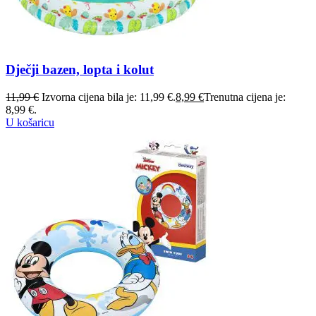
Dječji bazen, lopta i kolut
11,99
€
Izvorna cijena bila je: 11,99 €.
8,99
€
Trenutna cijena je:
8,99 €.
U košaricu