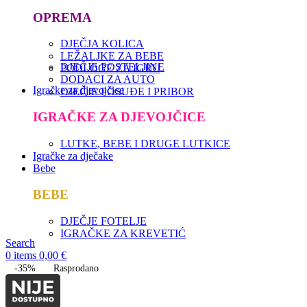
OPREMA
DJEČJA KOLICA
LEŽALJKE ZA BEBE
DJEČJE POSTELJINE
PODLOGE ZA IGRU
DODACI ZA AUTO
Igračke za djevojčice
DJEČJE POSUĐE I PRIBOR
IGRAČKE ZA DJEVOJČICE
LUTKE, BEBE I DRUGE LUTKICE
Igračke za dječake
Bebe
BEBE
DJEČJE FOTELJE
IGRAČKE ZA KREVETIĆ
Search
0
items
0,00
€
-35%
Rasprodano