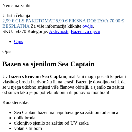
Nema na zalihi
U listu čekanja
2,99 € GLS PAKETOMAT
5,99 € FIKSNA DOSTAVA
70,00 €
BESPLATNA
Za više informacija kliknite
ovdje
.
SKU:
54370
Kategorije:
Aktivnosti
,
Bazeni za djecu
Opis
Opis
Bazen sa sjenilom Sea Captain
Uz
bazen s krovom Sea Captain
, mališani mogu postati kapetani
vlastitog broda i u dvorištu ili na terasi! Bazen je dovoljno velik da
se u njega udobno smjesti više članova obitelji, a sjenilo za zaštitu
od sunca lako je po potrebi ukloniti ili ponovno montirati!
Karakteristike:
Sea Captain bazen na napuhavanje sa zaštitom od sunca
oblik broda
uklonjivo sjenilo za zaštitu od UV zraka
volan s trubom