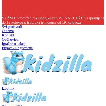
04
08
24
35
VAŽNO! Produžen rok isporuke za SVE NARUDŽBE zaprimljene
do 12.kolovoza. Isporuka je moguća od 19. kolovoza.
Svi proizvodi
O nama
Kontakt
Opći uvjeti
Igračke na akciji
Prijava / Registracija
Izbornik