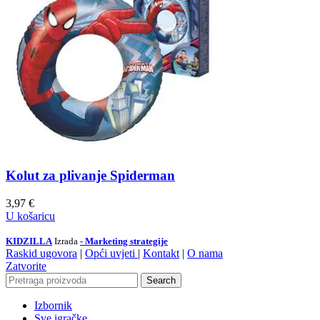
Kolut za plivanje Spiderman
3,97
€
U košaricu
KIDZILLA
Izrada
- Marketing strategije
Raskid ugovora
|
Opći uvjeti
|
Kontakt
|
O nama
Zatvorite
Search
Izbornik
Sve igračke