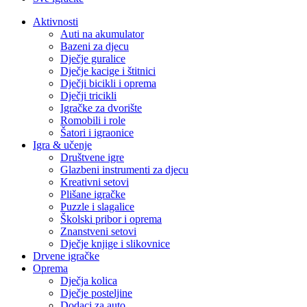
Aktivnosti
Auti na akumulator
Bazeni za djecu
Dječje guralice
Dječje kacige i štitnici
Dječji bicikli i oprema
Dječji tricikli
Igračke za dvorište
Romobili i role
Šatori i igraonice
Igra & učenje
Društvene igre
Glazbeni instrumenti za djecu
Kreativni setovi
Plišane igračke
Puzzle i slagalice
Školski pribor i oprema
Znanstveni setovi
Dječje knjige i slikovnice
Drvene igračke
Oprema
Dječja kolica
Dječje posteljine
Dodaci za auto