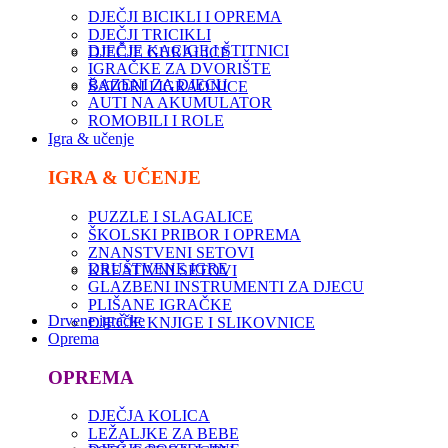
DJEČJI BICIKLI I OPREMA
DJEČJI TRICIKLI
DJEČJE KACIGE I ŠTITNICI
DJEČJE GURALICE
IGRAČKE ZA DVORIŠTE
BAZENI ZA DJECU
ŠATORI I IGRAONICE
AUTI NA AKUMULATOR
ROMOBILI I ROLE
Igra & učenje
IGRA & UČENJE
PUZZLE I SLAGALICE
ŠKOLSKI PRIBOR I OPREMA
ZNANSTVENI SETOVI
DRUŠTVENE IGRE
KREATIVNI SETOVI
GLAZBENI INSTRUMENTI ZA DJECU
PLIŠANE IGRAČKE
Drvene igračke
DJEČJE KNJIGE I SLIKOVNICE
Oprema
OPREMA
DJEČJA KOLICA
LEŽALJKE ZA BEBE