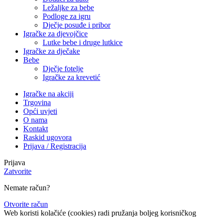
Ležaljke za bebe
Podloge za igru
Dječje posuđe i pribor
Igračke za djevojčice
Lutke bebe i druge lutkice
Igračke za dječake
Bebe
Dječje fotelje
Igračke za krevetić
Igračke na akciji
Trgovina
Opći uvjeti
O nama
Kontakt
Raskid ugovora
Prijava / Registracija
Prijava
Zatvorite
Nemate račun?
Otvorite račun
Web koristi kolačiće (cookies) radi pružanja boljeg korisničkog