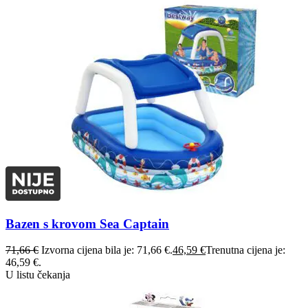
Bazen s krovom Sea Captain
71,66
€
Izvorna cijena bila je: 71,66 €.
46,59
€
Trenutna cijena je:
46,59 €.
U listu čekanja