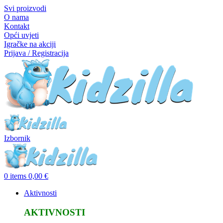
Svi proizvodi
O nama
Kontakt
Opći uvjeti
Igračke na akciji
Prijava / Registracija
Izbornik
0
items
0,00
€
Aktivnosti
AKTIVNOSTI