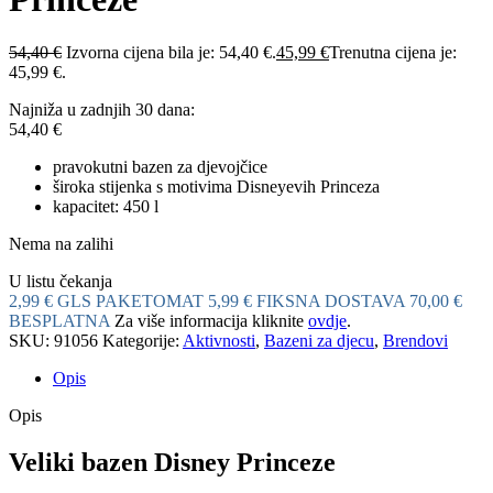
54,40
€
Izvorna cijena bila je: 54,40 €.
45,99
€
Trenutna cijena je:
45,99 €.
Najniža u zadnjih 30 dana:
54,40
€
pravokutni bazen za djevojčice
široka stijenka s motivima Disneyevih Princeza
kapacitet: 450 l
Nema na zalihi
U listu čekanja
2,99 € GLS PAKETOMAT
5,99 € FIKSNA DOSTAVA
70,00 €
BESPLATNA
Za više informacija kliknite
ovdje
.
SKU:
91056
Kategorije:
Aktivnosti
,
Bazeni za djecu
,
Brendovi
Opis
Opis
Veliki bazen Disney Princeze