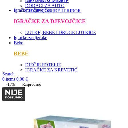
DJEČJE POSTELJINE
PODLOGE ZA IGRU
DODACI ZA AUTO
Igračke za djevojčice
DJEČJE POSUĐE I PRIBOR
IGRAČKE ZA DJEVOJČICE
LUTKE, BEBE I DRUGE LUTKICE
Igračke za dječake
Bebe
BEBE
DJEČJE FOTELJE
IGRAČKE ZA KREVETIĆ
Search
0
items
0,00
€
-15%
Rasprodano