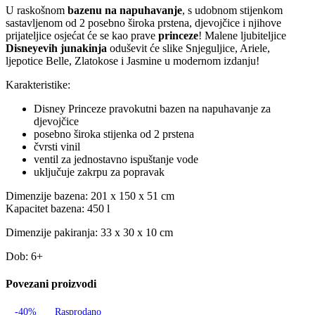
U raskošnom
bazenu na napuhavanje
, s udobnom stijenkom
sastavljenom od 2 posebno široka prstena, djevojčice i njihove
prijateljice osjećat će se kao prave
princeze
! Malene ljubiteljice
Disneyevih junakinja
oduševit će slike Snjeguljice, Ariele,
ljepotice Belle, Zlatokose i Jasmine u modernom izdanju!
Karakteristike:
Disney Princeze pravokutni bazen na napuhavanje za
djevojčice
posebno široka stijenka od 2 prstena
čvrsti vinil
ventil za jednostavno ispuštanje vode
uključuje zakrpu za popravak
Dimenzije bazena: 201 x 150 x 51 cm
Kapacitet bazena: 450 l
Dimenzije pakiranja: 33 x 30 x 10 cm
Dob: 6+
Povezani proizvodi
-40%
Rasprodano