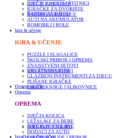
DJEČJE KACIGE I ŠTITNICI
DJEČJE GURALICE
IGRAČKE ZA DVORIŠTE
BAZENI ZA DJECU
ŠATORI I IGRAONICE
AUTI NA AKUMULATOR
ROMOBILI I ROLE
Igra & učenje
IGRA & UČENJE
PUZZLE I SLAGALICE
ŠKOLSKI PRIBOR I OPREMA
ZNANSTVENI SETOVI
DRUŠTVENE IGRE
KREATIVNI SETOVI
GLAZBENI INSTRUMENTI ZA DJECU
PLIŠANE IGRAČKE
Drvene igračke
DJEČJE KNJIGE I SLIKOVNICE
Oprema
OPREMA
DJEČJA KOLICA
LEŽALJKE ZA BEBE
DJEČJE POSTELJINE
PODLOGE ZA IGRU
DODACI ZA AUTO
Igračke za djevojčice
DJEČJE POSUĐE I PRIBOR