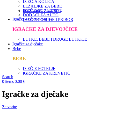
DJEČJA KOLICA
LEŽALJKE ZA BEBE
DJEČJE POSTELJINE
PODLOGE ZA IGRU
DODACI ZA AUTO
Igračke za djevojčice
DJEČJE POSUĐE I PRIBOR
IGRAČKE ZA DJEVOJČICE
LUTKE, BEBE I DRUGE LUTKICE
Igračke za dječake
Bebe
BEBE
DJEČJE FOTELJE
IGRAČKE ZA KREVETIĆ
Search
0
items
0,00
€
Igračke za dječake
Zatvorite