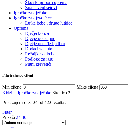
Školski pribor i oprema
Znanstveni setovi
Igračke za dječake
Igračke za djevojčice
Lutke bebe i druge lutkice
Oprema
Dječja kolica
Dječje posteljine
Dječje posuđe i pribor
Dodaci za auto
Ležaljke za bebe
Podloge za igru
Putni krevetići
Filtrirajte po cijeni
Min cijena
Maks cijena
Kidzilla
Igračke za dječake
Stranica 2
Prikazujemo 13–24 od 422 rezultata
Filter
Prikaži
24
36