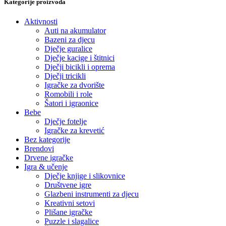
Kategorije proizvoda
Aktivnosti
Auti na akumulator
Bazeni za djecu
Dječje guralice
Dječje kacige i štitnici
Dječji bicikli i oprema
Dječji tricikli
Igračke za dvorište
Romobili i role
Šatori i igraonice
Bebe
Dječje fotelje
Igračke za krevetić
Bez kategorije
Brendovi
Drvene igračke
Igra & učenje
Dječje knjige i slikovnice
Društvene igre
Glazbeni instrumenti za djecu
Kreativni setovi
Plišane igračke
Puzzle i slagalice