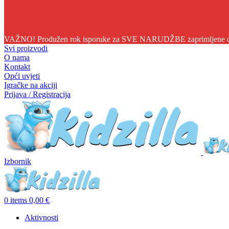
06
11
53
11
VAŽNO! Produžen rok isporuke za SVE NARUDŽBE zaprimljene do 1
Svi proizvodi
O nama
Kontakt
Opći uvjeti
Igračke na akciji
Prijava / Registracija
Izbornik
0
items
0,00
€
Aktivnosti