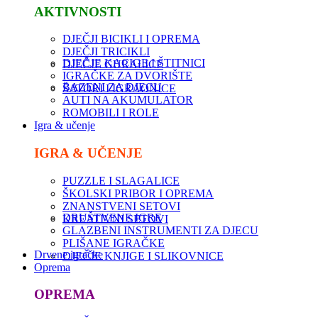
AKTIVNOSTI
DJEČJI BICIKLI I OPREMA
DJEČJI TRICIKLI
DJEČJE KACIGE I ŠTITNICI
DJEČJE GURALICE
IGRAČKE ZA DVORIŠTE
BAZENI ZA DJECU
ŠATORI I IGRAONICE
AUTI NA AKUMULATOR
ROMOBILI I ROLE
Igra & učenje
IGRA & UČENJE
PUZZLE I SLAGALICE
ŠKOLSKI PRIBOR I OPREMA
ZNANSTVENI SETOVI
DRUŠTVENE IGRE
KREATIVNI SETOVI
GLAZBENI INSTRUMENTI ZA DJECU
PLIŠANE IGRAČKE
Drvene igračke
DJEČJE KNJIGE I SLIKOVNICE
Oprema
OPREMA