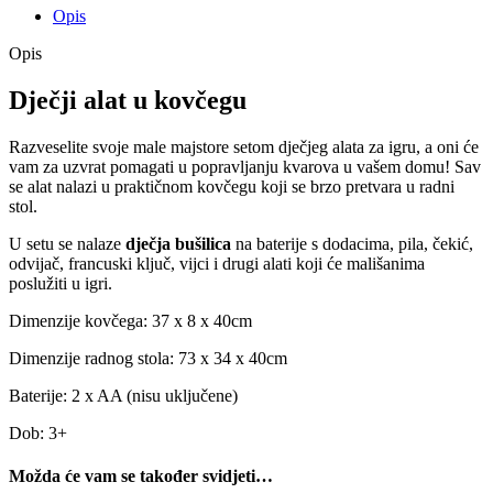
Opis
Opis
Dječji alat u kovčegu
Razveselite svoje male majstore setom dječjeg alata za igru, a oni će
vam za uzvrat pomagati u popravljanju kvarova u vašem domu! Sav
se alat nalazi u praktičnom kovčegu koji se brzo pretvara u radni
stol.
U setu se nalaze
dječja bušilica
na baterije s dodacima, pila, čekić,
odvijač, francuski ključ, vijci i drugi alati koji će mališanima
poslužiti u igri.
Dimenzije kovčega: 37 x 8 x 40cm
Dimenzije radnog stola: 73 x 34 x 40cm
Baterije: 2 x AA (nisu uključene)
Dob: 3+
Možda će vam se također svidjeti…