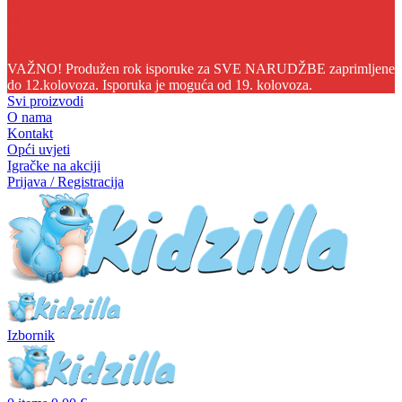
05
11
40
59
VAŽNO! Produžen rok isporuke za SVE NARUDŽBE zaprimljene
do 12.kolovoza. Isporuka je moguća od 19. kolovoza.
Svi proizvodi
O nama
Kontakt
Opći uvjeti
Igračke na akciji
Prijava / Registracija
Izbornik