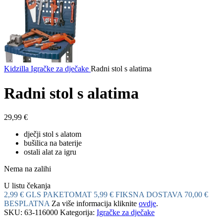
Kidzilla
Igračke za dječake
Radni stol s alatima
Radni stol s alatima
29,99
€
dječji stol s alatom
bušilica na baterije
ostali alat za igru
Nema na zalihi
U listu čekanja
2,99 € GLS PAKETOMAT
5,99 € FIKSNA DOSTAVA
70,00 €
BESPLATNA
Za više informacija kliknite
ovdje
.
SKU:
63-116000
Kategorija:
Igračke za dječake