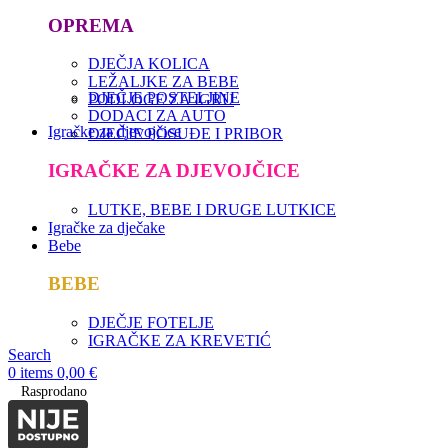
OPREMA
DJEČJA KOLICA
LEŽALJKE ZA BEBE
DJEČJE POSTELJINE
PODLOGE ZA IGRU
DODACI ZA AUTO
Igračke za djevojčice
DJEČJE POSUĐE I PRIBOR
IGRAČKE ZA DJEVOJČICE
LUTKE, BEBE I DRUGE LUTKICE
Igračke za dječake
Bebe
BEBE
DJEČJE FOTELJE
IGRAČKE ZA KREVETIĆ
Search
0
items
0,00
€
Rasprodano