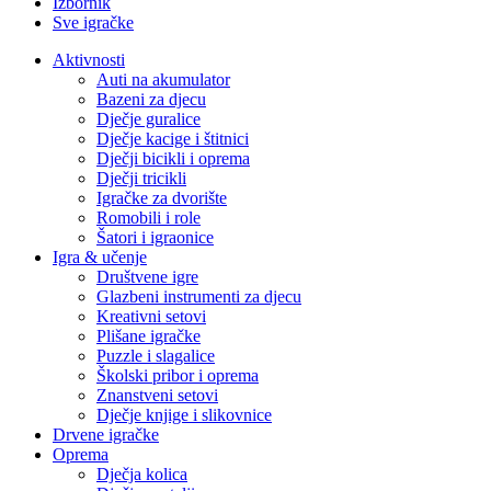
Izbornik
Sve igračke
Aktivnosti
Auti na akumulator
Bazeni za djecu
Dječje guralice
Dječje kacige i štitnici
Dječji bicikli i oprema
Dječji tricikli
Igračke za dvorište
Romobili i role
Šatori i igraonice
Igra & učenje
Društvene igre
Glazbeni instrumenti za djecu
Kreativni setovi
Plišane igračke
Puzzle i slagalice
Školski pribor i oprema
Znanstveni setovi
Dječje knjige i slikovnice
Drvene igračke
Oprema
Dječja kolica