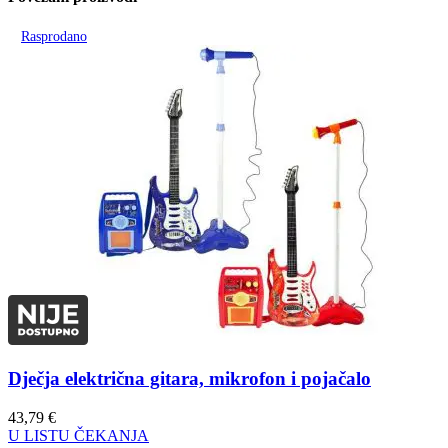
Rasprodano
Dječja električna gitara, mikrofon i pojačalo
43,79
€
U LISTU ČEKANJA