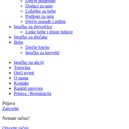
Dječje posteljine
Dodaci za auto
Ležaljke za bebe
Podloge za igru
Dječje posuđe i pribor
Igračke za djevojčice
Lutke bebe i druge lutkice
Igračke za dječake
Bebe
Dječje fotelje
Igračke za krevetić
Igračke na akciji
Trgovina
Opći uvjeti
O nama
Kontakt
Raskid ugovora
Prijava / Registracija
Prijava
Zatvorite
Nemate račun?
Otvorite račun