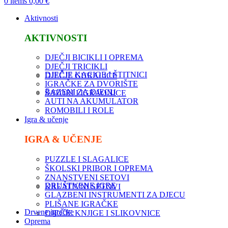
0
items
0,00
€
Aktivnosti
AKTIVNOSTI
DJEČJI BICIKLI I OPREMA
DJEČJI TRICIKLI
DJEČJE KACIGE I ŠTITNICI
DJEČJE GURALICE
IGRAČKE ZA DVORIŠTE
BAZENI ZA DJECU
ŠATORI I IGRAONICE
AUTI NA AKUMULATOR
ROMOBILI I ROLE
Igra & učenje
IGRA & UČENJE
PUZZLE I SLAGALICE
ŠKOLSKI PRIBOR I OPREMA
ZNANSTVENI SETOVI
DRUŠTVENE IGRE
KREATIVNI SETOVI
GLAZBENI INSTRUMENTI ZA DJECU
PLIŠANE IGRAČKE
Drvene igračke
DJEČJE KNJIGE I SLIKOVNICE
Oprema