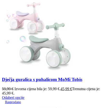
Dječja guralica s puhalicom MoMi Tobis
59,99
€
Izvorna cijena bila je: 59,99 €.
45,99
€
Trenutna cijena je:
45,99 €.
Odaberi opcije
Rasprodano