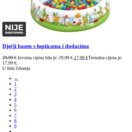
Dječji bazen s lopticama i dodacima
29,99
€
Izvorna cijena bila je: 29,99 €.
17,99
€
Trenutna cijena je:
17,99 €.
U listu čekanja
←
1
2
3
4
5
6
7
8
9
…