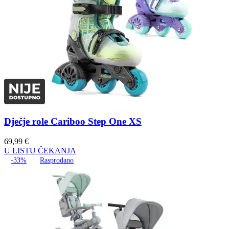
Dječje role Cariboo Step One XS
69,99
€
U LISTU ČEKANJA
-33%
Rasprodano