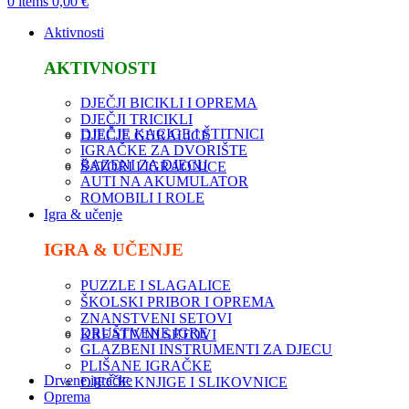
0
items
0,00
€
Aktivnosti
AKTIVNOSTI
DJEČJI BICIKLI I OPREMA
DJEČJI TRICIKLI
DJEČJE KACIGE I ŠTITNICI
DJEČJE GURALICE
IGRAČKE ZA DVORIŠTE
BAZENI ZA DJECU
ŠATORI I IGRAONICE
AUTI NA AKUMULATOR
ROMOBILI I ROLE
Igra & učenje
IGRA & UČENJE
PUZZLE I SLAGALICE
ŠKOLSKI PRIBOR I OPREMA
ZNANSTVENI SETOVI
DRUŠTVENE IGRE
KREATIVNI SETOVI
GLAZBENI INSTRUMENTI ZA DJECU
PLIŠANE IGRAČKE
Drvene igračke
DJEČJE KNJIGE I SLIKOVNICE
Oprema