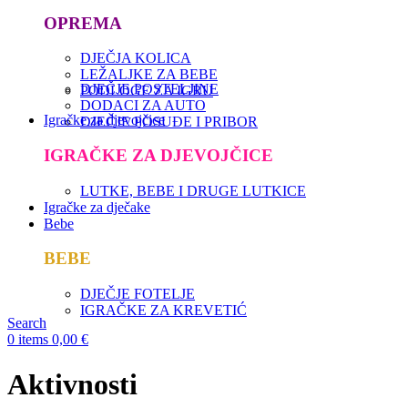
OPREMA
DJEČJA KOLICA
LEŽALJKE ZA BEBE
DJEČJE POSTELJINE
PODLOGE ZA IGRU
DODACI ZA AUTO
Igračke za djevojčice
DJEČJE POSUĐE I PRIBOR
IGRAČKE ZA DJEVOJČICE
LUTKE, BEBE I DRUGE LUTKICE
Igračke za dječake
Bebe
BEBE
DJEČJE FOTELJE
IGRAČKE ZA KREVETIĆ
Search
0
items
0,00
€
Aktivnosti