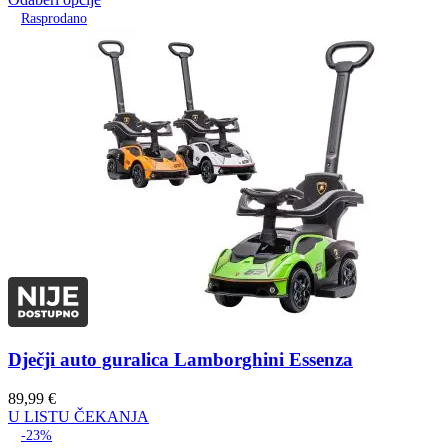
Rasprodano
Dječji auto guralica Lamborghini Essenza
89,99
€
U LISTU ČEKANJA
-23%