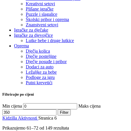
Kreativni setovi
Plišane igračke
Puzzle i slagalice
Školski pribor i oprema
Znanstveni setovi
Igračke za dječake
Igračke za djevojčice
Lutke bebe i druge lutkice
Oprema
Dječja kolica
Dječje posteljine
Dječje posuđe i pribor
Dodaci za auto
Ležaljke za bebe
Podloge za igru
Putni krevetići
Filtrirajte po cijeni
Min cijena
Maks cijena
Filter
Kidzilla
Aktivnosti
Stranica 6
Prikazujemo 61–72 od 149 rezultata