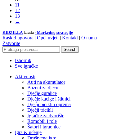
11
12
13
→
KIDZILLA
Izrada
- Marketing strategije
Raskid ugovora
|
Opći uvjeti
|
Kontakt
|
O nama
Zatvorite
Search
Izbornik
Sve igračke
Aktivnosti
Auti na akumulator
Bazeni za djecu
Dječje guralice
Dječje kacige i štitnici
Dječji bicikli i oprema
Dječji tricikli
Igračke za dvorište
Romobili i role
Šatori i igraonice
Igra & učenje
Društvene igre