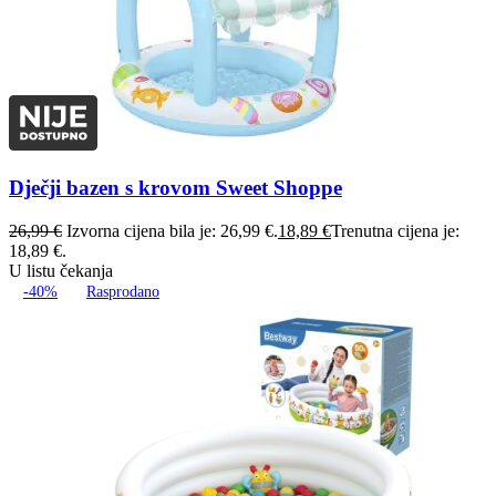
Dječji bazen s krovom Sweet Shoppe
26,99
€
Izvorna cijena bila je: 26,99 €.
18,89
€
Trenutna cijena je:
18,89 €.
U listu čekanja
-40%
Rasprodano