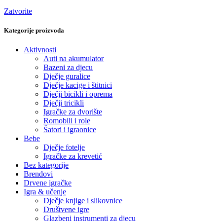
Zatvorite
Kategorije proizvoda
Aktivnosti
Auti na akumulator
Bazeni za djecu
Dječje guralice
Dječje kacige i štitnici
Dječji bicikli i oprema
Dječji tricikli
Igračke za dvorište
Romobili i role
Šatori i igraonice
Bebe
Dječje fotelje
Igračke za krevetić
Bez kategorije
Brendovi
Drvene igračke
Igra & učenje
Dječje knjige i slikovnice
Društvene igre
Glazbeni instrumenti za djecu