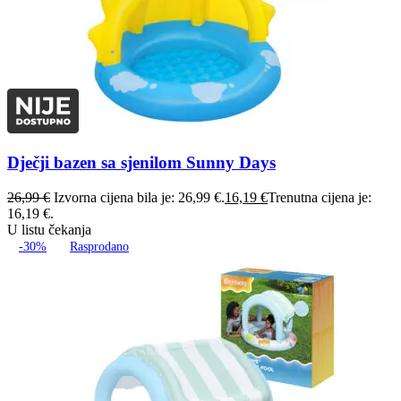
Dječji bazen sa sjenilom Sunny Days
26,99
€
Izvorna cijena bila je: 26,99 €.
16,19
€
Trenutna cijena je:
16,19 €.
U listu čekanja
-30%
Rasprodano