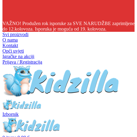
03
14
12
27
VAŽNO! Produžen rok isporuke za SVE NARUDŽBE zaprimljene
do 12.kolovoza. Isporuka je moguća od 19. kolovoza.
Svi proizvodi
O nama
Kontakt
Opći uvjeti
Igračke na akciji
Prijava / Registracija
Izbornik