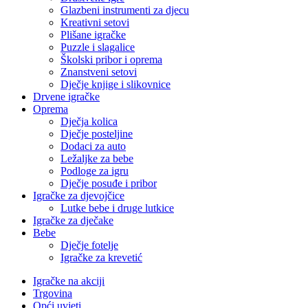
Glazbeni instrumenti za djecu
Kreativni setovi
Plišane igračke
Puzzle i slagalice
Školski pribor i oprema
Znanstveni setovi
Dječje knjige i slikovnice
Drvene igračke
Oprema
Dječja kolica
Dječje posteljine
Dodaci za auto
Ležaljke za bebe
Podloge za igru
Dječje posuđe i pribor
Igračke za djevojčice
Lutke bebe i druge lutkice
Igračke za dječake
Bebe
Dječje fotelje
Igračke za krevetić
Igračke na akciji
Trgovina
Opći uvjeti