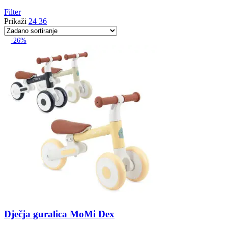
Filter
Prikaži
24
36
-26%
Dječja guralica MoMi Dex