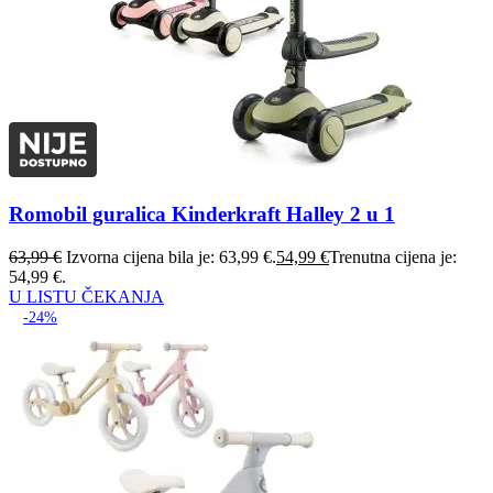
Romobil guralica Kinderkraft Halley 2 u 1
63,99
€
Izvorna cijena bila je: 63,99 €.
54,99
€
Trenutna cijena je:
54,99 €.
U LISTU ČEKANJA
-24%