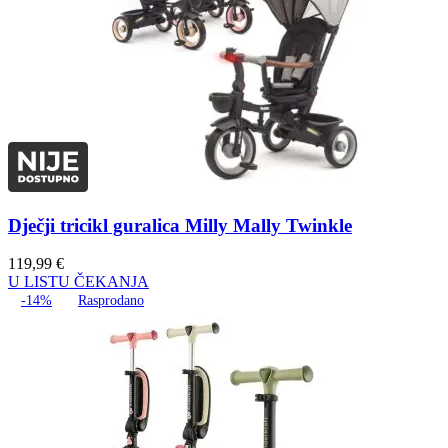
Dječji tricikl guralica Milly Mally Twinkle
119,99
€
U LISTU ČEKANJA
-14%
Rasprodano