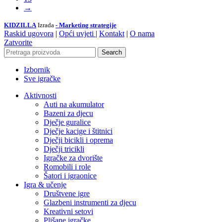
→
KIDZILLA
Izrada
- Marketing strategije
Raskid ugovora
|
Opći uvjeti
|
Kontakt
|
O nama
Zatvorite
Search
Izbornik
Sve igračke
Aktivnosti
Auti na akumulator
Bazeni za djecu
Dječje guralice
Dječje kacige i štitnici
Dječji bicikli i oprema
Dječji tricikli
Igračke za dvorište
Romobili i role
Šatori i igraonice
Igra & učenje
Društvene igre
Glazbeni instrumenti za djecu
Kreativni setovi
Plišane igračke