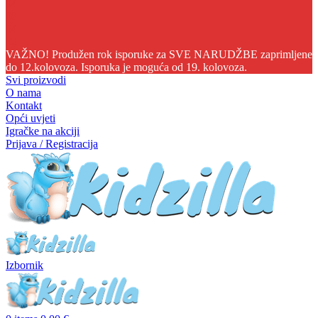
04
08
54
31
VAŽNO! Produžen rok isporuke za SVE NARUDŽBE zaprimljene
do 12.kolovoza. Isporuka je moguća od 19. kolovoza.
Svi proizvodi
O nama
Kontakt
Opći uvjeti
Igračke na akciji
Prijava / Registracija
Izbornik