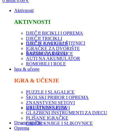
0
items
0,00
€
Aktivnosti
AKTIVNOSTI
DJEČJI BICIKLI I OPREMA
DJEČJI TRICIKLI
DJEČJE KACIGE I ŠTITNICI
DJEČJE GURALICE
IGRAČKE ZA DVORIŠTE
BAZENI ZA DJECU
ŠATORI I IGRAONICE
AUTI NA AKUMULATOR
ROMOBILI I ROLE
Igra & učenje
IGRA & UČENJE
PUZZLE I SLAGALICE
ŠKOLSKI PRIBOR I OPREMA
ZNANSTVENI SETOVI
DRUŠTVENE IGRE
KREATIVNI SETOVI
GLAZBENI INSTRUMENTI ZA DJECU
PLIŠANE IGRAČKE
Drvene igračke
DJEČJE KNJIGE I SLIKOVNICE
Oprema