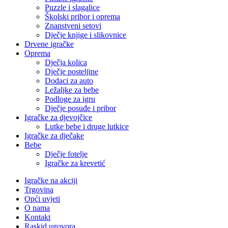
Puzzle i slagalice
Školski pribor i oprema
Znanstveni setovi
Dječje knjige i slikovnice
Drvene igračke
Oprema
Dječja kolica
Dječje posteljine
Dodaci za auto
Ležaljke za bebe
Podloge za igru
Dječje posuđe i pribor
Igračke za djevojčice
Lutke bebe i druge lutkice
Igračke za dječake
Bebe
Dječje fotelje
Igračke za krevetić
Igračke na akciji
Trgovina
Opći uvjeti
O nama
Kontakt
Raskid ugovora