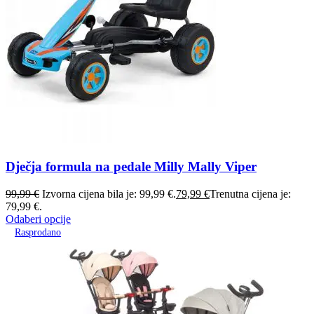
Dječja formula na pedale Milly Mally Viper
99,99
€
Izvorna cijena bila je: 99,99 €.
79,99
€
Trenutna cijena je:
79,99 €.
Odaberi opcije
Rasprodano