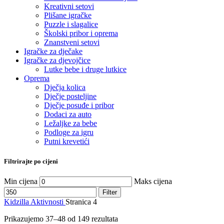
Kreativni setovi
Plišane igračke
Puzzle i slagalice
Školski pribor i oprema
Znanstveni setovi
Igračke za dječake
Igračke za djevojčice
Lutke bebe i druge lutkice
Oprema
Dječja kolica
Dječje posteljine
Dječje posuđe i pribor
Dodaci za auto
Ležaljke za bebe
Podloge za igru
Putni krevetići
Filtrirajte po cijeni
Min cijena
Maks cijena
Filter
Kidzilla
Aktivnosti
Stranica 4
Prikazujemo 37–48 od 149 rezultata