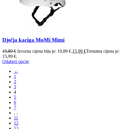
Dječja kaciga MoMi Mimi
19,89
€
Izvorna cijena bila je: 19,89 €.
15,99
€
Trenutna cijena je:
15,99 €.
Odaberi opcije
←
1
2
3
4
5
6
7
…
11
12
13