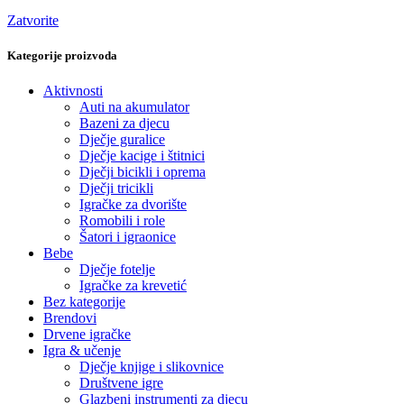
Zatvorite
Kategorije proizvoda
Aktivnosti
Auti na akumulator
Bazeni za djecu
Dječje guralice
Dječje kacige i štitnici
Dječji bicikli i oprema
Dječji tricikli
Igračke za dvorište
Romobili i role
Šatori i igraonice
Bebe
Dječje fotelje
Igračke za krevetić
Bez kategorije
Brendovi
Drvene igračke
Igra & učenje
Dječje knjige i slikovnice
Društvene igre
Glazbeni instrumenti za djecu