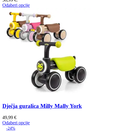
Odaberi opcije
Dječja guralica Milly Mally York
49,99
€
Odaberi opcije
-24%