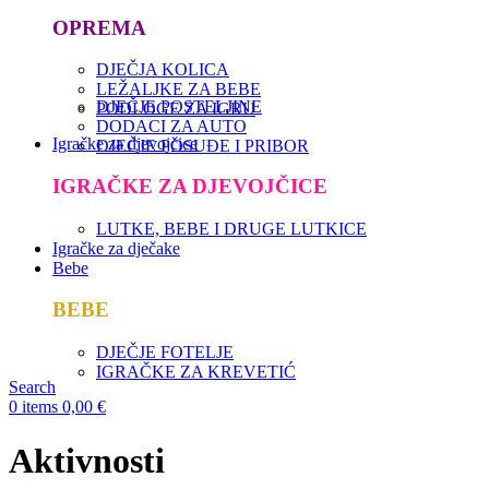
OPREMA
DJEČJA KOLICA
LEŽALJKE ZA BEBE
DJEČJE POSTELJINE
PODLOGE ZA IGRU
DODACI ZA AUTO
Igračke za djevojčice
DJEČJE POSUĐE I PRIBOR
IGRAČKE ZA DJEVOJČICE
LUTKE, BEBE I DRUGE LUTKICE
Igračke za dječake
Bebe
BEBE
DJEČJE FOTELJE
IGRAČKE ZA KREVETIĆ
Search
0
items
0,00
€
Aktivnosti