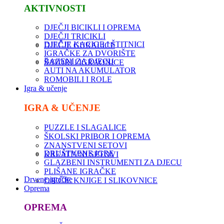
AKTIVNOSTI
DJEČJI BICIKLI I OPREMA
DJEČJI TRICIKLI
DJEČJE KACIGE I ŠTITNICI
DJEČJE GURALICE
IGRAČKE ZA DVORIŠTE
BAZENI ZA DJECU
ŠATORI I IGRAONICE
AUTI NA AKUMULATOR
ROMOBILI I ROLE
Igra & učenje
IGRA & UČENJE
PUZZLE I SLAGALICE
ŠKOLSKI PRIBOR I OPREMA
ZNANSTVENI SETOVI
DRUŠTVENE IGRE
KREATIVNI SETOVI
GLAZBENI INSTRUMENTI ZA DJECU
PLIŠANE IGRAČKE
Drvene igračke
DJEČJE KNJIGE I SLIKOVNICE
Oprema
OPREMA