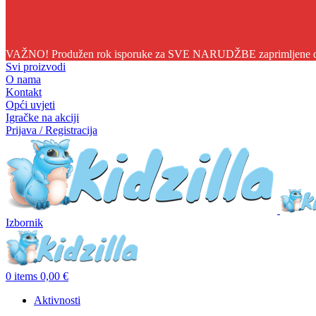
06
12
47
30
VAŽNO! Produžen rok isporuke za SVE NARUDŽBE zaprimljene do 1
Svi proizvodi
O nama
Kontakt
Opći uvjeti
Igračke na akciji
Prijava / Registracija
Izbornik
0
items
0,00
€
Aktivnosti