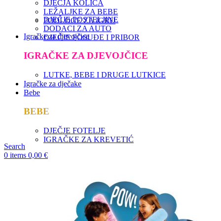
DJEČJA KOLICA
LEŽALJKE ZA BEBE
DJEČJE POSTELJINE
PODLOGE ZA IGRU
DODACI ZA AUTO
Igračke za djevojčice
DJEČJE POSUĐE I PRIBOR
IGRAČKE ZA DJEVOJČICE
LUTKE, BEBE I DRUGE LUTKICE
Igračke za dječake
Bebe
BEBE
DJEČJE FOTELJE
IGRAČKE ZA KREVETIĆ
Search
0
items
0,00
€