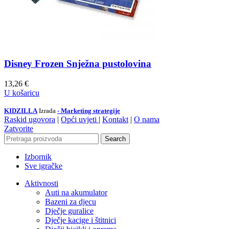
Disney Frozen Snježna pustolovina
13,26
€
U košaricu
KIDZILLA
Izrada
- Marketing strategije
Raskid ugovora
|
Opći uvjeti
|
Kontakt
|
O nama
Zatvorite
Search
Izbornik
Sve igračke
Aktivnosti
Auti na akumulator
Bazeni za djecu
Dječje guralice
Dječje kacige i štitnici