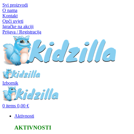
Svi proizvodi
O nama
Kontakt
Opći uvjeti
Igračke na akciji
Prijava / Registracija
Izbornik
0
items
0,00
€
Aktivnosti
AKTIVNOSTI