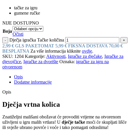
tačke za igru
gumene ručke
NIJE DOSTUPNO
Boja
Očisti
Dječja igračka Tačke količina
2,99 € GLS PAKETOMAT
5,99 € FIKSNA DOSTAVA
70,00 €
BESPLATNA
Za više informacija kliknite
ovdje
.
SKU:
1204
Kategorije:
Aktivnosti
,
Igračke za dječake
,
Igračke za
djevojčice
,
Igračke za dvorište
Oznaka:
igračke za igru na
otvorenom
Opis
Dodatne informacije
Opis
Dječja vrtna kolica
Znatiželjni mališani obožavat će provoditi vrijeme na otvorenom
uživljeni u igru malih vrtlara! U
dječje tačke
moći će skupljati lišće
ili svježe ubrano povrće i voće i tako pomagati odraslima!