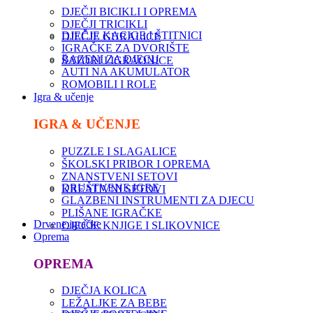
DJEČJI BICIKLI I OPREMA
DJEČJI TRICIKLI
DJEČJE KACIGE I ŠTITNICI
DJEČJE GURALICE
IGRAČKE ZA DVORIŠTE
BAZENI ZA DJECU
ŠATORI I IGRAONICE
AUTI NA AKUMULATOR
ROMOBILI I ROLE
Igra & učenje
IGRA & UČENJE
PUZZLE I SLAGALICE
ŠKOLSKI PRIBOR I OPREMA
ZNANSTVENI SETOVI
DRUŠTVENE IGRE
KREATIVNI SETOVI
GLAZBENI INSTRUMENTI ZA DJECU
PLIŠANE IGRAČKE
Drvene igračke
DJEČJE KNJIGE I SLIKOVNICE
Oprema
OPREMA
DJEČJA KOLICA
LEŽALJKE ZA BEBE