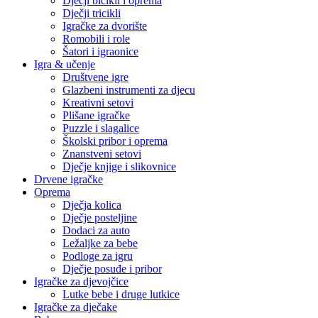
Dječji bicikli i oprema
Dječji tricikli
Igračke za dvorište
Romobili i role
Šatori i igraonice
Igra & učenje
Društvene igre
Glazbeni instrumenti za djecu
Kreativni setovi
Plišane igračke
Puzzle i slagalice
Školski pribor i oprema
Znanstveni setovi
Dječje knjige i slikovnice
Drvene igračke
Oprema
Dječja kolica
Dječje posteljine
Dodaci za auto
Ležaljke za bebe
Podloge za igru
Dječje posuđe i pribor
Igračke za djevojčice
Lutke bebe i druge lutkice
Igračke za dječake