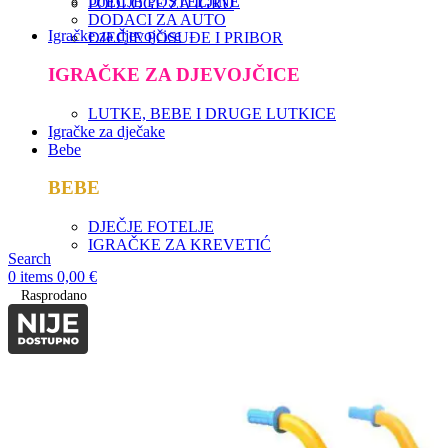
DJEČJE POSTELJINE
PODLOGE ZA IGRU
DODACI ZA AUTO
Igračke za djevojčice
DJEČJE POSUĐE I PRIBOR
IGRAČKE ZA DJEVOJČICE
LUTKE, BEBE I DRUGE LUTKICE
Igračke za dječake
Bebe
BEBE
DJEČJE FOTELJE
IGRAČKE ZA KREVETIĆ
Search
0
items
0,00
€
Rasprodano