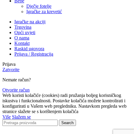
Bebe
Dječje fotelje
Igračke za krevetić
Igračke na akciji
Trgovina
Opći uvjeti
O nama
Kontakt
Raskid ugovora
Prijava / Registracija
Prijava
Zatvorite
Nemate račun?
Otvorite račun
Web koristi kolačiće (cookies) radi pružanja boljeg korisničkog
iskustva i funkcionalnosti. Postavke kolačića možete kontrolirati i
konfigurirati u Vašem web pregledniku. Nastavkom pregleda web
stranice slažete se s korištenjem kolačića
Više
Slažem se
Search
Lista čekanja
Obavijestit ćemo Vas kada proizvod bude ponovno
dostupan.