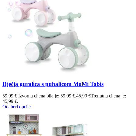
Dječja guralica s puhalicom MoMi Tobis
59,99
€
Izvorna cijena bila je: 59,99 €.
45,99
€
Trenutna cijena je:
45,99 €.
Odaberi opcije