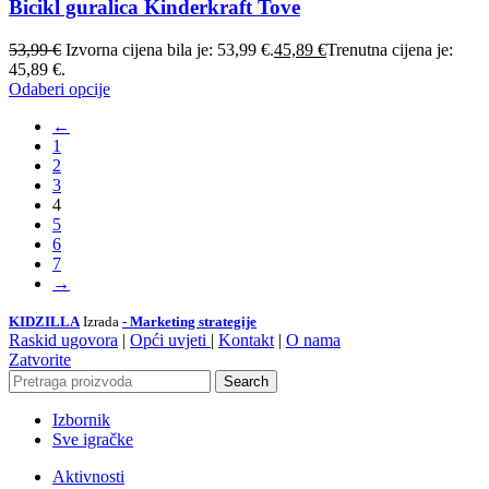
Bicikl guralica Kinderkraft Tove
53,99
€
Izvorna cijena bila je: 53,99 €.
45,89
€
Trenutna cijena je:
45,89 €.
Odaberi opcije
←
1
2
3
4
5
6
7
→
KIDZILLA
Izrada
- Marketing strategije
Raskid ugovora
|
Opći uvjeti
|
Kontakt
|
O nama
Zatvorite
Search
Izbornik
Sve igračke
Aktivnosti