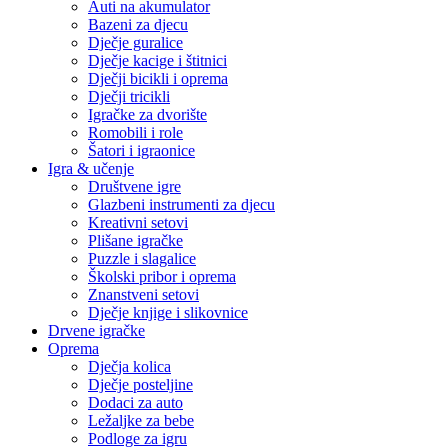
Auti na akumulator
Bazeni za djecu
Dječje guralice
Dječje kacige i štitnici
Dječji bicikli i oprema
Dječji tricikli
Igračke za dvorište
Romobili i role
Šatori i igraonice
Igra & učenje
Društvene igre
Glazbeni instrumenti za djecu
Kreativni setovi
Plišane igračke
Puzzle i slagalice
Školski pribor i oprema
Znanstveni setovi
Dječje knjige i slikovnice
Drvene igračke
Oprema
Dječja kolica
Dječje posteljine
Dodaci za auto
Ležaljke za bebe
Podloge za igru