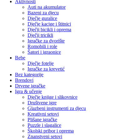
Aktivnosti
Auti na akumulator
Bazeni za djecu
Dječje guralice
Dječje kacige i štitnici
Dječji bicikli i oprema
Dječji tricikli
Igračke za dvorište
Romobili i role
Šatori i igraonice
Bebe
Dječje fotelje
Igračke za krevetić
Bez kategorije
Brendovi
Drvene igračke
Igra & učenje
Dječje knjige i slikovnice
Društvene igre
Glazbeni instrumenti za djecu
Kreativni setovi
Plišane igračke
Puzzle i slagalice
Školski pribor i oprema
Znanstveni setovi