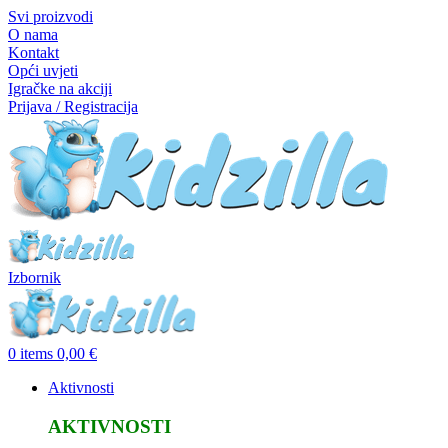
Svi proizvodi
O nama
Kontakt
Opći uvjeti
Igračke na akciji
Prijava / Registracija
Izbornik
0
items
0,00
€
Aktivnosti
AKTIVNOSTI