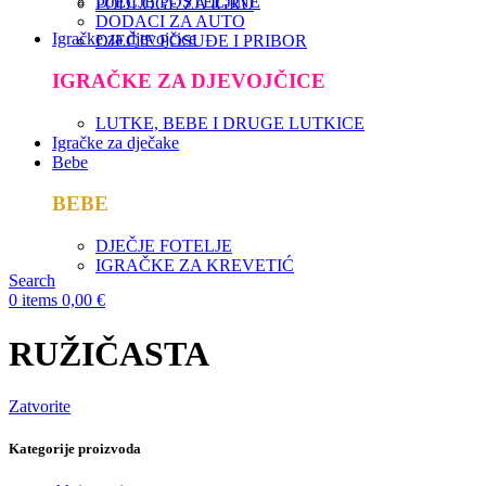
DJEČJE POSTELJINE
PODLOGE ZA IGRU
DODACI ZA AUTO
Igračke za djevojčice
DJEČJE POSUĐE I PRIBOR
IGRAČKE ZA DJEVOJČICE
LUTKE, BEBE I DRUGE LUTKICE
Igračke za dječake
Bebe
BEBE
DJEČJE FOTELJE
IGRAČKE ZA KREVETIĆ
Search
0
items
0,00
€
RUŽIČASTA
Zatvorite
Kategorije proizvoda