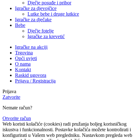
Dječje posuđe i pribor
Igračke za djevojčice
Lutke bebe i druge lutkice
Igračke za dječake
Bebe
Dječje fotelje
Igračke za krevetić
Igračke na akciji
Trgovina
Opći uvjeti
O nama
Kontakt
Raskid ugovora
Prijava / Registracija
Prijava
Zatvorite
Nemate račun?
Otvorite račun
Web koristi kolačiće (cookies) radi pružanja boljeg korisničkog
iskustva i funkcionalnosti. Postavke kolačića možete kontrolirati i
konfigurirati u Vašem web pregledniku. Nastavkom pregleda web