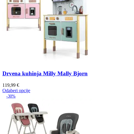
Drvena kuhinja Milly Mally Bjorn
119,99
€
Odaberi opcije
-30%