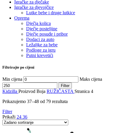
Igračke za dječake
Igračke za djevojčice
Lutke bebe i druge lutkice
Oprema
Dječja kolica
Dječje posteljine
Dječje posuđe i pribor
Dodaci za auto
Ležaljke za bebe
Podloge za igru
Putni krevetići
Filtrirajte po cijeni
Min cijena
Maks cijena
Filter
Kidzilla
Proizvod Boja
RUŽIČASTA
Stranica 4
Prikazujemo 37–48 od 79 rezultata
Filter
Prikaži
24
36