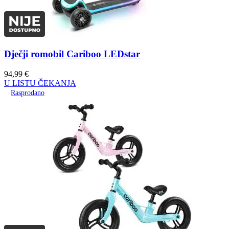
Dječji romobil Cariboo LEDstar
94,99
€
U LISTU ČEKANJA
Rasprodano