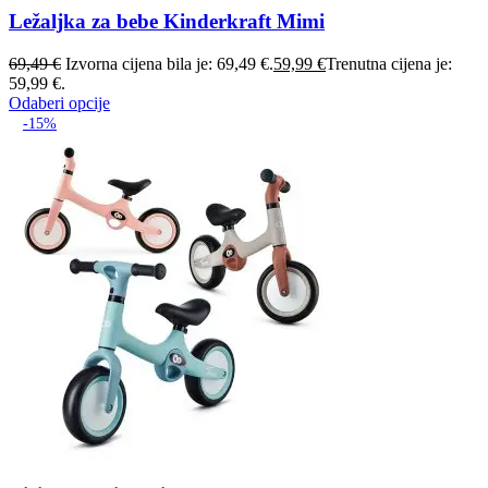
Ležaljka za bebe Kinderkraft Mimi
69,49
€
Izvorna cijena bila je: 69,49 €.
59,99
€
Trenutna cijena je:
59,99 €.
Odaberi opcije
-15%