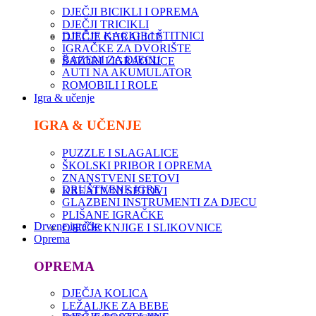
DJEČJI BICIKLI I OPREMA
DJEČJI TRICIKLI
DJEČJE KACIGE I ŠTITNICI
DJEČJE GURALICE
IGRAČKE ZA DVORIŠTE
BAZENI ZA DJECU
ŠATORI I IGRAONICE
AUTI NA AKUMULATOR
ROMOBILI I ROLE
Igra & učenje
IGRA & UČENJE
PUZZLE I SLAGALICE
ŠKOLSKI PRIBOR I OPREMA
ZNANSTVENI SETOVI
DRUŠTVENE IGRE
KREATIVNI SETOVI
GLAZBENI INSTRUMENTI ZA DJECU
PLIŠANE IGRAČKE
Drvene igračke
DJEČJE KNJIGE I SLIKOVNICE
Oprema
OPREMA
DJEČJA KOLICA
LEŽALJKE ZA BEBE