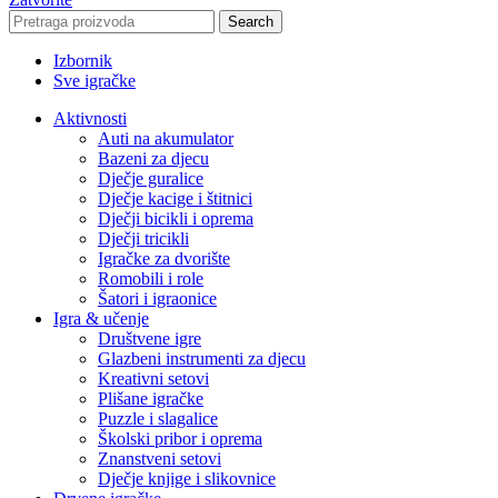
Search
Izbornik
Sve igračke
Aktivnosti
Auti na akumulator
Bazeni za djecu
Dječje guralice
Dječje kacige i štitnici
Dječji bicikli i oprema
Dječji tricikli
Igračke za dvorište
Romobili i role
Šatori i igraonice
Igra & učenje
Društvene igre
Glazbeni instrumenti za djecu
Kreativni setovi
Plišane igračke
Puzzle i slagalice
Školski pribor i oprema
Znanstveni setovi
Dječje knjige i slikovnice