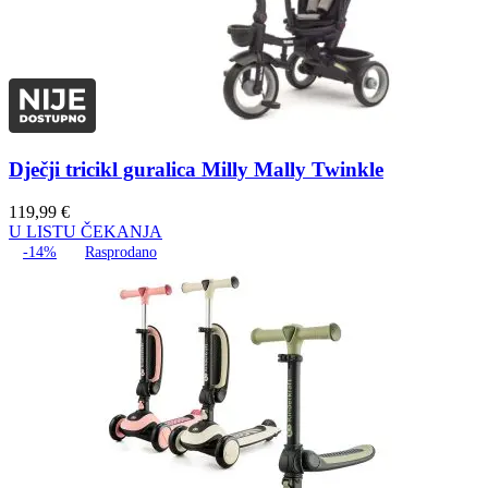
Dječji tricikl guralica Milly Mally Twinkle
119,99
€
U LISTU ČEKANJA
-14%
Rasprodano