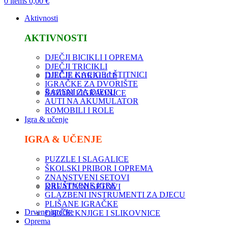
0
items
0,00
€
Aktivnosti
AKTIVNOSTI
DJEČJI BICIKLI I OPREMA
DJEČJI TRICIKLI
DJEČJE KACIGE I ŠTITNICI
DJEČJE GURALICE
IGRAČKE ZA DVORIŠTE
BAZENI ZA DJECU
ŠATORI I IGRAONICE
AUTI NA AKUMULATOR
ROMOBILI I ROLE
Igra & učenje
IGRA & UČENJE
PUZZLE I SLAGALICE
ŠKOLSKI PRIBOR I OPREMA
ZNANSTVENI SETOVI
DRUŠTVENE IGRE
KREATIVNI SETOVI
GLAZBENI INSTRUMENTI ZA DJECU
PLIŠANE IGRAČKE
Drvene igračke
DJEČJE KNJIGE I SLIKOVNICE
Oprema