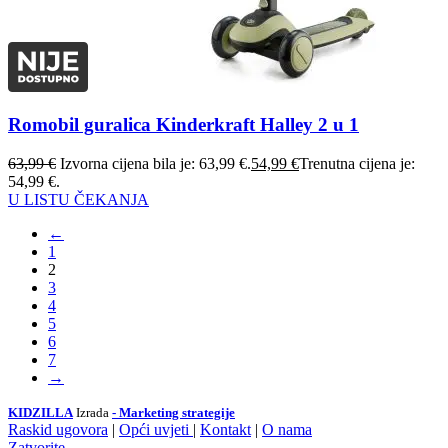
Romobil guralica Kinderkraft Halley 2 u 1
63,99
€
Izvorna cijena bila je: 63,99 €.
54,99
€
Trenutna cijena je:
54,99 €.
U LISTU ČEKANJA
←
1
2
3
4
5
6
7
→
KIDZILLA
Izrada
- Marketing strategije
Raskid ugovora
|
Opći uvjeti
|
Kontakt
|
O nama
Zatvorite