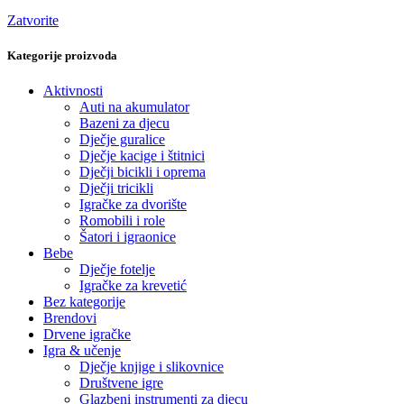
Zatvorite
Kategorije proizvoda
Aktivnosti
Auti na akumulator
Bazeni za djecu
Dječje guralice
Dječje kacige i štitnici
Dječji bicikli i oprema
Dječji tricikli
Igračke za dvorište
Romobili i role
Šatori i igraonice
Bebe
Dječje fotelje
Igračke za krevetić
Bez kategorije
Brendovi
Drvene igračke
Igra & učenje
Dječje knjige i slikovnice
Društvene igre
Glazbeni instrumenti za djecu