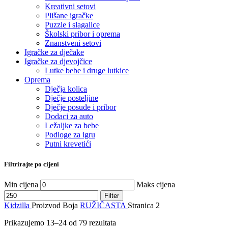
Kreativni setovi
Plišane igračke
Puzzle i slagalice
Školski pribor i oprema
Znanstveni setovi
Igračke za dječake
Igračke za djevojčice
Lutke bebe i druge lutkice
Oprema
Dječja kolica
Dječje posteljine
Dječje posuđe i pribor
Dodaci za auto
Ležaljke za bebe
Podloge za igru
Putni krevetići
Filtrirajte po cijeni
Min cijena
Maks cijena
Filter
Kidzilla
Proizvod Boja
RUŽIČASTA
Stranica 2
Prikazujemo 13–24 od 79 rezultata