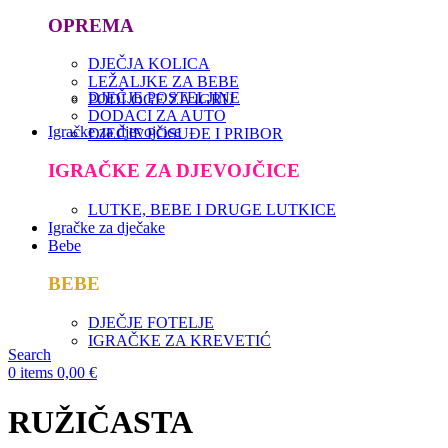
OPREMA
DJEČJA KOLICA
LEŽALJKE ZA BEBE
DJEČJE POSTELJINE
PODLOGE ZA IGRU
DODACI ZA AUTO
Igračke za djevojčice
DJEČJE POSUĐE I PRIBOR
IGRAČKE ZA DJEVOJČICE
LUTKE, BEBE I DRUGE LUTKICE
Igračke za dječake
Bebe
BEBE
DJEČJE FOTELJE
IGRAČKE ZA KREVETIĆ
Search
0
items
0,00
€
RUŽIČASTA