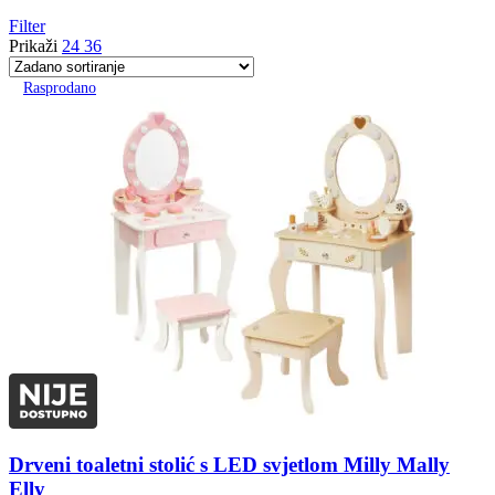
Filter
Prikaži
24
36
Rasprodano
Drveni toaletni stolić s LED svjetlom Milly Mally
Elly