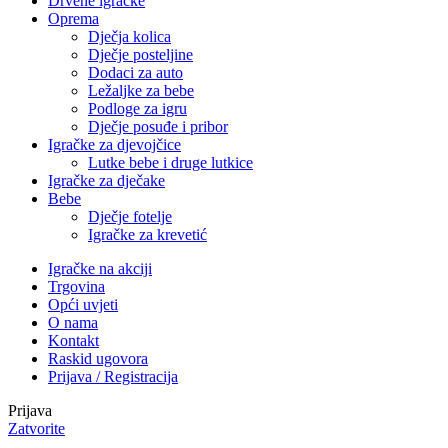
Drvene igračke
Oprema
Dječja kolica
Dječje posteljine
Dodaci za auto
Ležaljke za bebe
Podloge za igru
Dječje posuđe i pribor
Igračke za djevojčice
Lutke bebe i druge lutkice
Igračke za dječake
Bebe
Dječje fotelje
Igračke za krevetić
Igračke na akciji
Trgovina
Opći uvjeti
O nama
Kontakt
Raskid ugovora
Prijava / Registracija
Prijava
Zatvorite