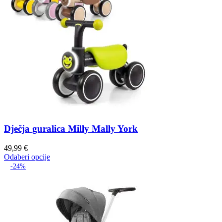
Dječja guralica Milly Mally York
49,99
€
Odaberi opcije
-24%