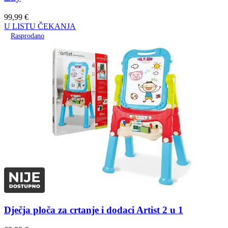
99,99
€
U LISTU ČEKANJA
Rasprodano
Dječja ploča za crtanje i dodaci Artist 2 u 1