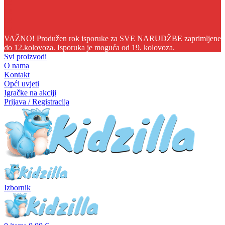
03
14
08
57
VAŽNO! Produžen rok isporuke za SVE NARUDŽBE zaprimljene
do 12.kolovoza. Isporuka je moguća od 19. kolovoza.
Svi proizvodi
O nama
Kontakt
Opći uvjeti
Igračke na akciji
Prijava / Registracija
Izbornik