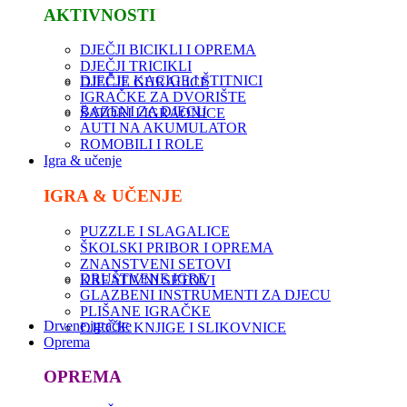
AKTIVNOSTI
DJEČJI BICIKLI I OPREMA
DJEČJI TRICIKLI
DJEČJE KACIGE I ŠTITNICI
DJEČJE GURALICE
IGRAČKE ZA DVORIŠTE
BAZENI ZA DJECU
ŠATORI I IGRAONICE
AUTI NA AKUMULATOR
ROMOBILI I ROLE
Igra & učenje
IGRA & UČENJE
PUZZLE I SLAGALICE
ŠKOLSKI PRIBOR I OPREMA
ZNANSTVENI SETOVI
DRUŠTVENE IGRE
KREATIVNI SETOVI
GLAZBENI INSTRUMENTI ZA DJECU
PLIŠANE IGRAČKE
Drvene igračke
DJEČJE KNJIGE I SLIKOVNICE
Oprema
OPREMA