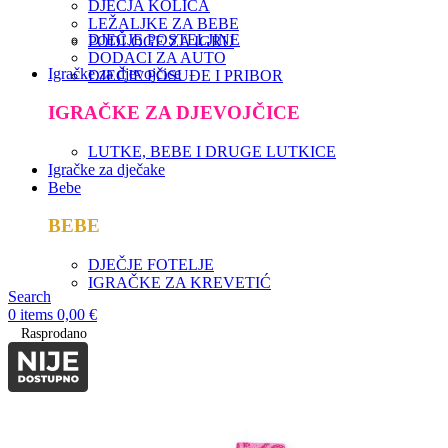
DJEČJA KOLICA
LEŽALJKE ZA BEBE
DJEČJE POSTELJINE
PODLOGE ZA IGRU
DODACI ZA AUTO
Igračke za djevojčice
DJEČJE POSUĐE I PRIBOR
IGRAČKE ZA DJEVOJČICE
LUTKE, BEBE I DRUGE LUTKICE
Igračke za dječake
Bebe
BEBE
DJEČJE FOTELJE
IGRAČKE ZA KREVETIĆ
Search
0
items
0,00
€
Rasprodano