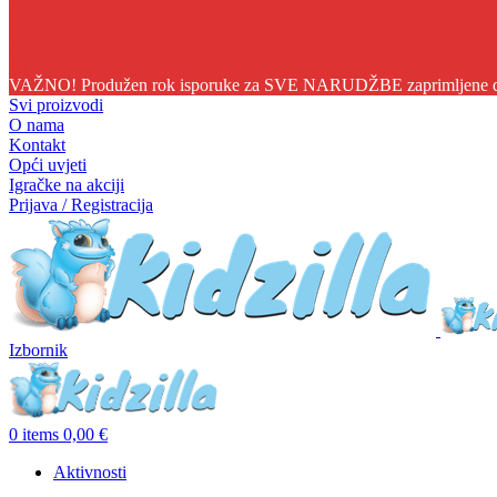
04
12
07
35
VAŽNO! Produžen rok isporuke za SVE NARUDŽBE zaprimljene do 1
Svi proizvodi
O nama
Kontakt
Opći uvjeti
Igračke na akciji
Prijava / Registracija
Izbornik
0
items
0,00
€
Aktivnosti