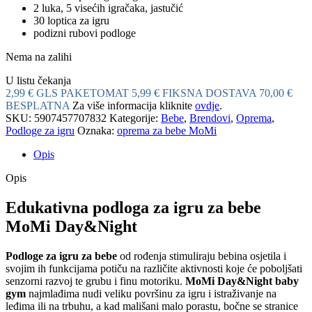
2 luka, 5 visećih igračaka, jastučić
30 loptica za igru
podizni rubovi podloge
Nema na zalihi
U listu čekanja
2,99 € GLS PAKETOMAT
5,99 € FIKSNA DOSTAVA
70,00 €
BESPLATNA
Za više informacija kliknite
ovdje
.
SKU:
5907457707832
Kategorije:
Bebe
,
Brendovi
,
Oprema
,
Podloge za igru
Oznaka:
oprema za bebe MoMi
Opis
Opis
Edukativna podloga za igru za bebe
MoMi Day&Night
Podloge za igru za bebe
od rođenja stimuliraju bebina osjetila i
svojim ih funkcijama potiču na različite aktivnosti koje će poboljšati
senzorni razvoj te grubu i finu motoriku.
MoMi Day&Night baby
gym
najmlađima nudi veliku površinu za igru i istraživanje na
leđima ili na trbuhu, a kad mališani malo porastu, bočne se stranice