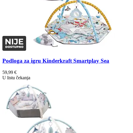
Podloga za igru Kinderkraft Smartplay Sea
59,99
€
U listu čekanja