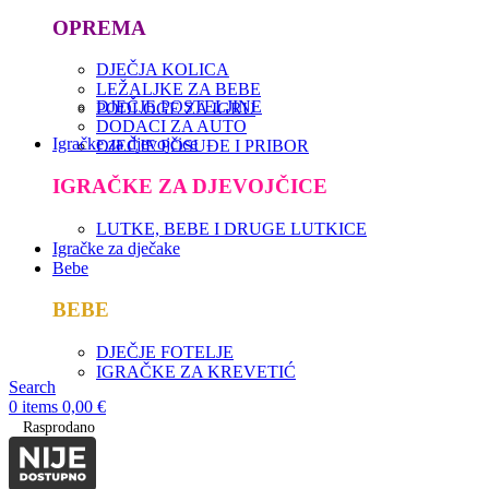
OPREMA
DJEČJA KOLICA
LEŽALJKE ZA BEBE
DJEČJE POSTELJINE
PODLOGE ZA IGRU
DODACI ZA AUTO
Igračke za djevojčice
DJEČJE POSUĐE I PRIBOR
IGRAČKE ZA DJEVOJČICE
LUTKE, BEBE I DRUGE LUTKICE
Igračke za dječake
Bebe
BEBE
DJEČJE FOTELJE
IGRAČKE ZA KREVETIĆ
Search
0
items
0,00
€
Rasprodano