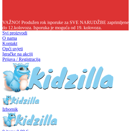
04
08
30
40
VAŽNO! Produžen rok isporuke za SVE NARUDŽBE zaprimljene
do 12.kolovoza. Isporuka je moguća od 19. kolovoza.
Svi proizvodi
O nama
Kontakt
Opći uvjeti
Igračke na akciji
Prijava / Registracija
Izbornik