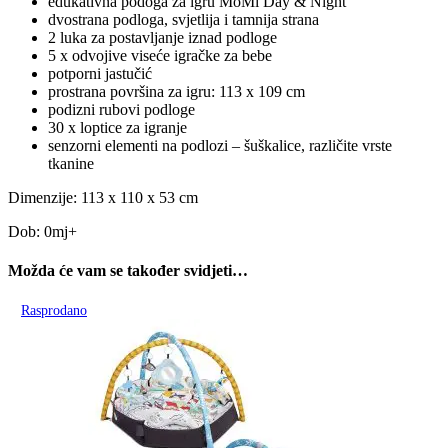
edukativna podoga za igru MoMi Day & Night
dvostrana podloga, svjetlija i tamnija strana
2 luka za postavljanje iznad podloge
5 x odvojive viseće igračke za bebe
potporni jastučić
prostrana površina za igru: 113 x 109 cm
podizni rubovi podloge
30 x loptice za igranje
senzorni elementi na podlozi – šuškalice, različite vrste
tkanine
Dimenzije: 113 x 110 x 53 cm
Dob: 0mj+
Možda će vam se također svidjeti…
Rasprodano