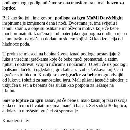
podloge mogu podignuti čime se ona transformira u mali
bazen za
loptice
.
Baš kao što joj i ime govori,
podloga za igru MoMi Day&Night
inspirirana je izmjenom dana i noći. Dvostrana je, ima svijetlu i
tamnu stranu, a obje su oslikane mnoštvom motiva koje će bebe
moći promatrati. Izrađena je od materijala ugodnog na dodir, a njena
je unutrašnjost ojačana dodatnim slojem koji služi kao izolacija od
hladnoće poda.
U prvim se mjesecima bebina života iznad podloge postavljaju 2
luka s visećim igračkama koje će bebe moći promatrati, a zatim
njihati i dodirivati svojim ručicama i nožicama. U setu će uz podlogu
mališane dočekati ogledalce, grickalica za zube, šuškava knjižica i
igračke s trubicom. Kasnije se ove
igračke za bebe
mogu odvojiti
od lukova i služiti za samostalnu igru. Mali plišani jastučić također je
uključen u set, a bebama ćes služiti kao potpora za ležanje na
trbuhu.
Šarene
loptice za igru
zabavljat će bebe u malo kasnijoj fazi razvoja
kada će ih moći hvatati rukama i naučiti bacati. Set sadrži 30 loptica,
a dolaze u mrežastoj vrećici za spremanje.
Karakteristike: