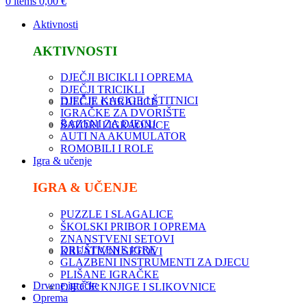
0
items
0,00
€
Aktivnosti
AKTIVNOSTI
DJEČJI BICIKLI I OPREMA
DJEČJI TRICIKLI
DJEČJE KACIGE I ŠTITNICI
DJEČJE GURALICE
IGRAČKE ZA DVORIŠTE
BAZENI ZA DJECU
ŠATORI I IGRAONICE
AUTI NA AKUMULATOR
ROMOBILI I ROLE
Igra & učenje
IGRA & UČENJE
PUZZLE I SLAGALICE
ŠKOLSKI PRIBOR I OPREMA
ZNANSTVENI SETOVI
DRUŠTVENE IGRE
KREATIVNI SETOVI
GLAZBENI INSTRUMENTI ZA DJECU
PLIŠANE IGRAČKE
Drvene igračke
DJEČJE KNJIGE I SLIKOVNICE
Oprema