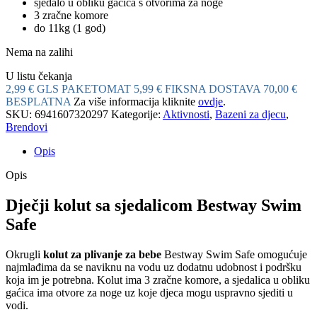
sjedalo u obliku gaćica s otvorima za noge
3 zračne komore
do 11kg (1 god)
Nema na zalihi
U listu čekanja
2,99 € GLS PAKETOMAT
5,99 € FIKSNA DOSTAVA
70,00 €
BESPLATNA
Za više informacija kliknite
ovdje
.
SKU:
6941607320297
Kategorije:
Aktivnosti
,
Bazeni za djecu
,
Brendovi
Opis
Opis
Dječji kolut sa sjedalicom Bestway Swim
Safe
Okrugli
kolut za plivanje za bebe
Bestway Swim Safe omogućuje
najmlađima da se naviknu na vodu uz dodatnu udobnost i podršku
koja im je potrebna. Kolut ima 3 zračne komore, a sjedalica u obliku
gaćica ima otvore za noge uz koje djeca mogu uspravno sjediti u
vodi.