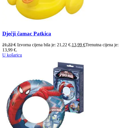
Dječji čamac Patkica
21,22
€
Izvorna cijena bila je: 21,22 €.
13,99
€
Trenutna cijena je:
13,99 €.
U košaricu