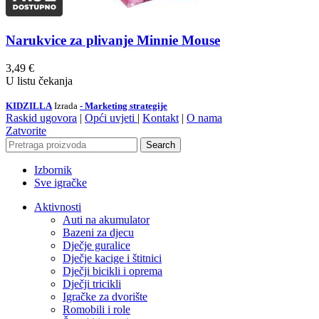
Narukvice za plivanje Minnie Mouse
3,49
€
U listu čekanja
KIDZILLA
Izrada
- Marketing strategije
Raskid ugovora
|
Opći uvjeti
|
Kontakt
|
O nama
Zatvorite
Search
Izbornik
Sve igračke
Aktivnosti
Auti na akumulator
Bazeni za djecu
Dječje guralice
Dječje kacige i štitnici
Dječji bicikli i oprema
Dječji tricikli
Igračke za dvorište
Romobili i role