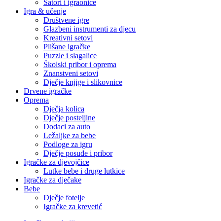
Šatori i igraonice
Igra & učenje
Društvene igre
Glazbeni instrumenti za djecu
Kreativni setovi
Plišane igračke
Puzzle i slagalice
Školski pribor i oprema
Znanstveni setovi
Dječje knjige i slikovnice
Drvene igračke
Oprema
Dječja kolica
Dječje posteljine
Dodaci za auto
Ležaljke za bebe
Podloge za igru
Dječje posuđe i pribor
Igračke za djevojčice
Lutke bebe i druge lutkice
Igračke za dječake
Bebe
Dječje fotelje
Igračke za krevetić