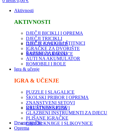
0
items
0,00
€
Aktivnosti
AKTIVNOSTI
DJEČJI BICIKLI I OPREMA
DJEČJI TRICIKLI
DJEČJE KACIGE I ŠTITNICI
DJEČJE GURALICE
IGRAČKE ZA DVORIŠTE
BAZENI ZA DJECU
ŠATORI I IGRAONICE
AUTI NA AKUMULATOR
ROMOBILI I ROLE
Igra & učenje
IGRA & UČENJE
PUZZLE I SLAGALICE
ŠKOLSKI PRIBOR I OPREMA
ZNANSTVENI SETOVI
DRUŠTVENE IGRE
KREATIVNI SETOVI
GLAZBENI INSTRUMENTI ZA DJECU
PLIŠANE IGRAČKE
Drvene igračke
DJEČJE KNJIGE I SLIKOVNICE
Oprema