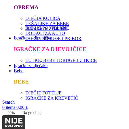
OPREMA
DJEČJA KOLICA
LEŽALJKE ZA BEBE
DJEČJE POSTELJINE
PODLOGE ZA IGRU
DODACI ZA AUTO
Igračke za djevojčice
DJEČJE POSUĐE I PRIBOR
IGRAČKE ZA DJEVOJČICE
LUTKE, BEBE I DRUGE LUTKICE
Igračke za dječake
Bebe
BEBE
DJEČJE FOTELJE
IGRAČKE ZA KREVETIĆ
Search
0
items
0,00
€
-20%
Rasprodano