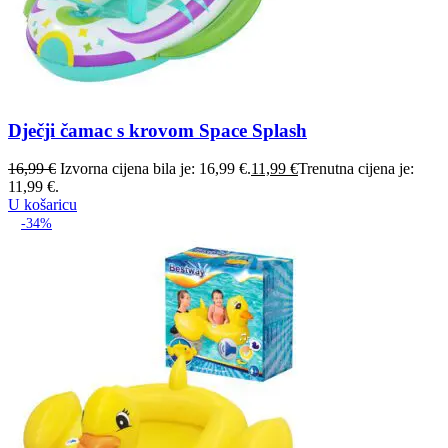
Dječji čamac s krovom Space Splash
16,99
€
Izvorna cijena bila je: 16,99 €.
11,99
€
Trenutna cijena je:
11,99 €.
U košaricu
-34%