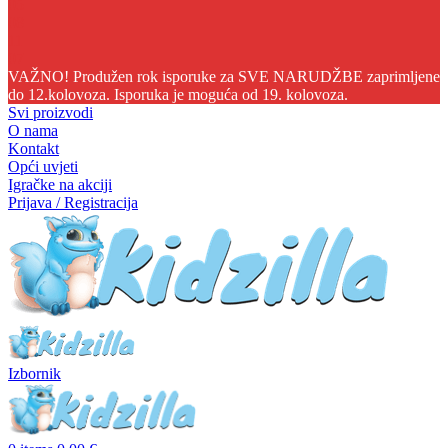
05
08
11
06
VAŽNO! Produžen rok isporuke za SVE NARUDŽBE zaprimljene
do 12.kolovoza. Isporuka je moguća od 19. kolovoza.
Svi proizvodi
O nama
Kontakt
Opći uvjeti
Igračke na akciji
Prijava / Registracija
Izbornik