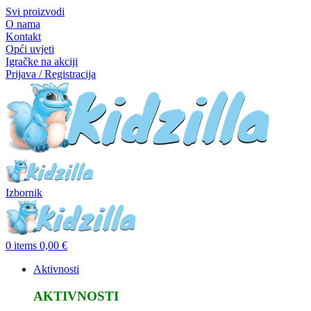
Svi proizvodi
O nama
Kontakt
Opći uvjeti
Igračke na akciji
Prijava / Registracija
Izbornik
0
items
0,00
€
Aktivnosti
AKTIVNOSTI