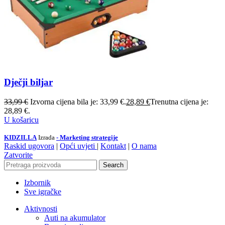
Dječji biljar
33,99
€
Izvorna cijena bila je: 33,99 €.
28,89
€
Trenutna cijena je:
28,89 €.
U košaricu
KIDZILLA
Izrada
- Marketing strategije
Raskid ugovora
|
Opći uvjeti
|
Kontakt
|
O nama
Zatvorite
Search
Izbornik
Sve igračke
Aktivnosti
Auti na akumulator