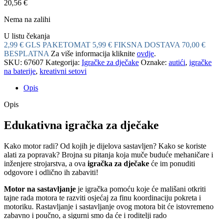
20,56
€
Nema na zalihi
U listu čekanja
2,99 € GLS PAKETOMAT
5,99 € FIKSNA DOSTAVA
70,00 €
BESPLATNA
Za više informacija kliknite
ovdje
.
SKU:
67607
Kategorija:
Igračke za dječake
Oznake:
autići
,
igračke
na baterije
,
kreativni setovi
Opis
Opis
Edukativna igračka za dječake
Kako motor radi? Od kojih je dijelova sastavljen? Kako se koriste
alati za popravak? Brojna su pitanja koja muče buduće mehaničare i
inženjere strojarstva, a ova
igračka za dječake
će im ponuditi
odgovore i odlično ih zabaviti!
Motor na sastavljanje
je igračka pomoću koje će mališani otkriti
tajne rada motora te razviti osjećaj za finu koordinaciju pokreta i
motoriku. Rastavljanje i sastavljanje ovog motora bit će istovremeno
zabavno i poučno, a sigurni smo da će i roditelji rado