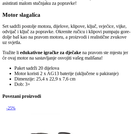
asistirati malom stučnjaku za popravke!
Motor slagalica
Set sadrži postolje motora, dijelove, klipove, ključ, svjećice, vijke,
odvijač i ključ za popravke. Okrenite ručicu i klipovi pumpaju gore-
dolje baš kao na pravom motoru, a proizvodi i realistične zvukove
uz svjetla.
Tražite li
edukativne igračke za dječake
na pravom ste mjestu jer
će ovaj motor na sastavljanje osvojiti vašeg mališana!
Paket sadrži 20 dijelova
Motor koristi 2 x AG13 baterije (uključene u pakiranje)
Dimenzije: 25,4 x 22,9 x 7,6 cm
Dob: 3+
Povezani proizvodi
-25%