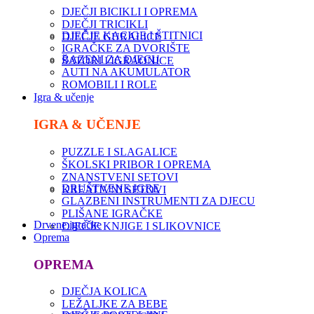
DJEČJI BICIKLI I OPREMA
DJEČJI TRICIKLI
DJEČJE KACIGE I ŠTITNICI
DJEČJE GURALICE
IGRAČKE ZA DVORIŠTE
BAZENI ZA DJECU
ŠATORI I IGRAONICE
AUTI NA AKUMULATOR
ROMOBILI I ROLE
Igra & učenje
IGRA & UČENJE
PUZZLE I SLAGALICE
ŠKOLSKI PRIBOR I OPREMA
ZNANSTVENI SETOVI
DRUŠTVENE IGRE
KREATIVNI SETOVI
GLAZBENI INSTRUMENTI ZA DJECU
PLIŠANE IGRAČKE
Drvene igračke
DJEČJE KNJIGE I SLIKOVNICE
Oprema
OPREMA
DJEČJA KOLICA
LEŽALJKE ZA BEBE