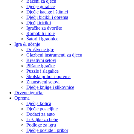
Bazeni za djecu
Dječje guralice
Dječje kacige i štitnici
Dječji bicikli i oprema
Dječji tricikli
Igračke za dvorište
Romobili i role
Šatori i igraonice
Igra & učenje
Društvene igre
Glazbeni instrumenti za djecu
Kreativni setovi
Plišane igračke
Puzzle i slagalice
Školski pribor i oprema
Znanstveni setovi
Dječje knjige i slikovnice
Drvene igračke
Oprema
Dječja kolica
Dječje posteljine
Dodaci za auto
Ležaljke za bebe
Podloge za igru
Dječje posuđe i pribor