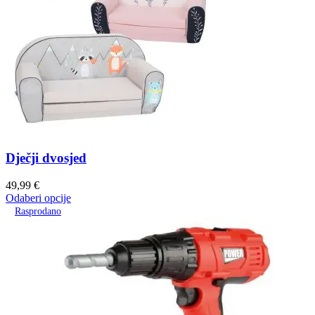
Dječji dvosjed
49,99
€
Odaberi opcije
Rasprodano