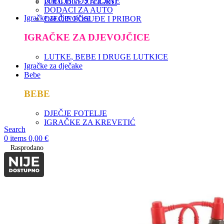
DJEČJE POSTELJINE
PODLOGE ZA IGRU
DODACI ZA AUTO
Igračke za djevojčice
DJEČJE POSUĐE I PRIBOR
IGRAČKE ZA DJEVOJČICE
LUTKE, BEBE I DRUGE LUTKICE
Igračke za dječake
Bebe
BEBE
DJEČJE FOTELJE
IGRAČKE ZA KREVETIĆ
Search
0
items
0,00
€
Rasprodano