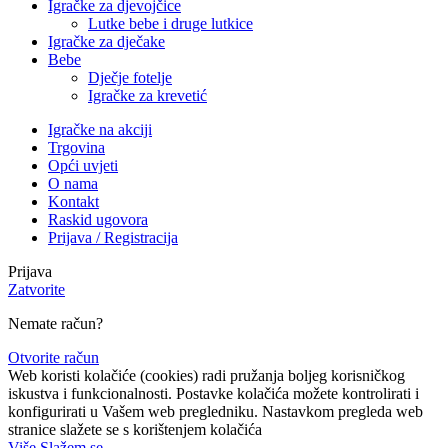
Igračke za djevojčice
Lutke bebe i druge lutkice
Igračke za dječake
Bebe
Dječje fotelje
Igračke za krevetić
Igračke na akciji
Trgovina
Opći uvjeti
O nama
Kontakt
Raskid ugovora
Prijava / Registracija
Prijava
Zatvorite
Nemate račun?
Otvorite račun
Web koristi kolačiće (cookies) radi pružanja boljeg korisničkog
iskustva i funkcionalnosti. Postavke kolačića možete kontrolirati i
konfigurirati u Vašem web pregledniku. Nastavkom pregleda web
stranice slažete se s korištenjem kolačića
Više
Slažem se