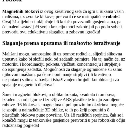
Magnetnih blokovi
iz ovog kreativnog seta za igru u rukama vaših
mališana, uz zvonke klikove, pretvorit će se u simpatične
robote!
Ovaj 51-dijelni set uključuje i 6 kotača povezanih gusjenicama, pa
će maleni sastavljači svoju kreaciju moći zakotrljati po podu sobe i
pretvoriti ovu edukativnu slagalicu u zabavnu igračku!
Slaganje prema uputama ili maštovito istraživanje
Mališani mogu, samostalno ili uz pomoć roditelja, slijediti slikovna
uputstva kako bi složili neki od zadanih primjera. Na taj način će, uz
motoriku i koordinaciju pokreta, vježbati koncentraciju i strpljenje
do ispunjenja zadatka. Mogućnosti za slaganje ograničene su samo
njihovom maštom, pa će se i oni manje strpljivi (ili kreativno
nesputani) satima zabavljati istraživanjem brojnih kombinacija za
spajanje magnetnih dijelova!
Šareni magnetni blokovi, u obliku trokuta, kvadrata i rombova,
izrađeni su od sigurne i izdržljive ABS plastike te imaju zaobljene
rubove. 16 blokova s magnetima u poluprozirnim okvirima moguće
je spojiti u najrazličitije 3D oblike, te ih po želji popuniti s 8
plastičnih blokova pune površine. Uz 18 različitih spojnica, čak se i
kotačići mogu iz tenkovske gusjenice pretvoriti u par robotskih očiju
radoznalog pogleda!