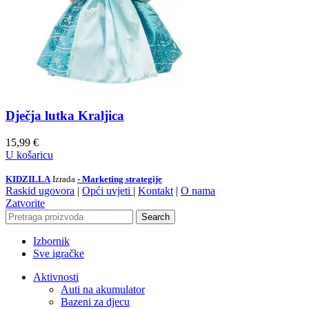
Dječja lutka Kraljica
15,99
€
U košaricu
KIDZILLA
Izrada
- Marketing strategije
Raskid ugovora
|
Opći uvjeti
|
Kontakt
|
O nama
Zatvorite
Search
Izbornik
Sve igračke
Aktivnosti
Auti na akumulator
Bazeni za djecu