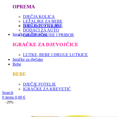
OPREMA
DJEČJA KOLICA
LEŽALJKE ZA BEBE
DJEČJE POSTELJINE
PODLOGE ZA IGRU
DODACI ZA AUTO
Igračke za djevojčice
DJEČJE POSUĐE I PRIBOR
IGRAČKE ZA DJEVOJČICE
LUTKE, BEBE I DRUGE LUTKICE
Igračke za dječake
Bebe
BEBE
DJEČJE FOTELJE
IGRAČKE ZA KREVETIĆ
Search
0
items
0,00
€
-29%