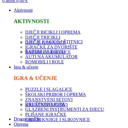
0
items
0,00
€
Aktivnosti
AKTIVNOSTI
DJEČJI BICIKLI I OPREMA
DJEČJI TRICIKLI
DJEČJE KACIGE I ŠTITNICI
DJEČJE GURALICE
IGRAČKE ZA DVORIŠTE
BAZENI ZA DJECU
ŠATORI I IGRAONICE
AUTI NA AKUMULATOR
ROMOBILI I ROLE
Igra & učenje
IGRA & UČENJE
PUZZLE I SLAGALICE
ŠKOLSKI PRIBOR I OPREMA
ZNANSTVENI SETOVI
DRUŠTVENE IGRE
KREATIVNI SETOVI
GLAZBENI INSTRUMENTI ZA DJECU
PLIŠANE IGRAČKE
Drvene igračke
DJEČJE KNJIGE I SLIKOVNICE
Oprema