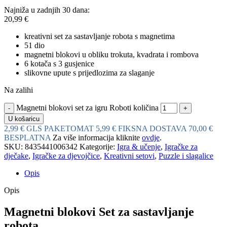
Najniža u zadnjih 30 dana:
20,99
€
kreativni set za sastavljanje robota s magnetima
51 dio
magnetni blokovi u obliku trokuta, kvadrata i rombova
6 kotača s 3 gusjenice
slikovne upute s prijedlozima za slaganje
Na zalihi
Magnetni blokovi set za igru Roboti količina
U košaricu
2,99 € GLS PAKETOMAT
5,99 € FIKSNA DOSTAVA
70,00 €
BESPLATNA
Za više informacija kliknite
ovdje
.
SKU:
8435441006342
Kategorije:
Igra & učenje
,
Igračke za
dječake
,
Igračke za djevojčice
,
Kreativni setovi
,
Puzzle i slagalice
Opis
Opis
Magnetni blokovi Set za sastavljanje
robota