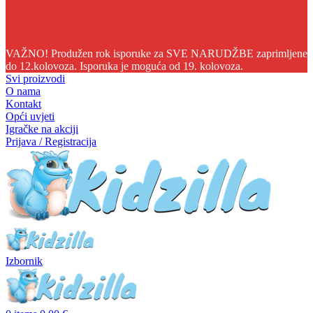
05
08
29
53
VAŽNO! Produžen rok isporuke za SVE NARUDŽBE zaprimljene
do 12.kolovoza. Isporuka je moguća od 19. kolovoza.
Svi proizvodi
O nama
Kontakt
Opći uvjeti
Igračke na akciji
Prijava / Registracija
Izbornik