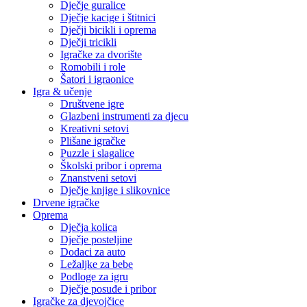
Dječje guralice
Dječje kacige i štitnici
Dječji bicikli i oprema
Dječji tricikli
Igračke za dvorište
Romobili i role
Šatori i igraonice
Igra & učenje
Društvene igre
Glazbeni instrumenti za djecu
Kreativni setovi
Plišane igračke
Puzzle i slagalice
Školski pribor i oprema
Znanstveni setovi
Dječje knjige i slikovnice
Drvene igračke
Oprema
Dječja kolica
Dječje posteljine
Dodaci za auto
Ležaljke za bebe
Podloge za igru
Dječje posuđe i pribor
Igračke za djevojčice