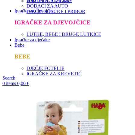
DJEČJE POSTELJINE
PODLOGE ZA IGRU
DODACI ZA AUTO
Igračke za djevojčice
DJEČJE POSUĐE I PRIBOR
IGRAČKE ZA DJEVOJČICE
LUTKE, BEBE I DRUGE LUTKICE
Igračke za dječake
Bebe
BEBE
DJEČJE FOTELJE
IGRAČKE ZA KREVETIĆ
Search
0
items
0,00
€