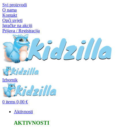
Svi proizvodi
O nama
Kontakt
Opći uvjeti
Igračke na akciji
Prijava / Registracija
Izbornik
0
items
0,00
€
Aktivnosti
AKTIVNOSTI