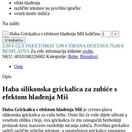
efekt hlađenja
različite teksture na površini igračke
veseli motiv mišića
Na zalihi
Haba Grickalica s efektom hlađenja Miš količina
U košaricu
2,99 € GLS PAKETOMAT
5,99 € FIKSNA DOSTAVA
70,00 €
BESPLATNA
Za više informacija kliknite
ovdje
.
SKU:
4010168226682
Kategorije:
Bebe
,
Brendovi
Opis
Opis
Haba silikonska grickalica za zubiće s
efektom hlađenja Miš
Haba Grickalica s efektom hlađenja Miš
je crveno-plava
silikonska grickalica za vašu bebu. Osim što će vaše dijete uživati u
veselom obliku i boji, ova grickalica će mu omogućiti bezbolniji
prolazak kroz izazovno razdoblje nicanja zubića. Površina grickalice
sadrži različite reljefne teksture, a unutrašnjost grickalice ispunjena