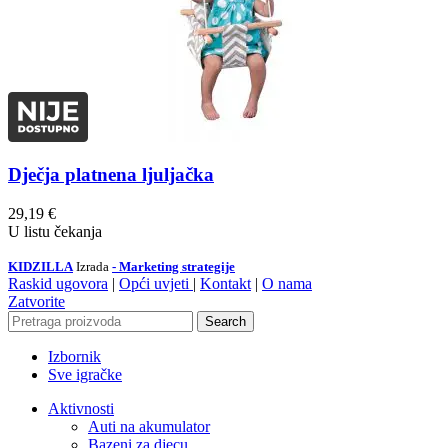
Dječja platnena ljuljačka
29,19
€
U listu čekanja
KIDZILLA
Izrada
- Marketing strategije
Raskid ugovora
|
Opći uvjeti
|
Kontakt
|
O nama
Zatvorite
Search
Izbornik
Sve igračke
Aktivnosti
Auti na akumulator
Bazeni za djecu