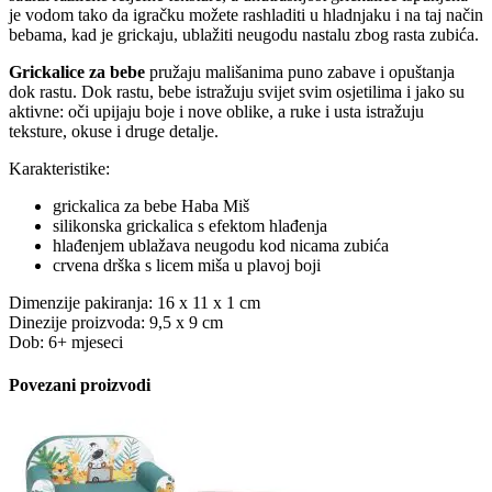
je vodom tako da igračku možete rashladiti u hladnjaku i na taj način
bebama, kad je grickaju, ublažiti neugodu nastalu zbog rasta zubića.
Grickalice za bebe
pružaju mališanima puno zabave i opuštanja
dok rastu. Dok rastu, bebe istražuju svijet svim osjetilima i jako su
aktivne: oči upijaju boje i nove oblike, a ruke i usta istražuju
teksture, okuse i druge detalje.
Karakteristike:
grickalica za bebe Haba Miš
silikonska grickalica s efektom hlađenja
hlađenjem ublažava neugodu kod nicama zubića
crvena drška s licem miša u plavoj boji
Dimenzije pakiranja: 16 x 11 x 1 cm
Dinezije proizvoda: 9,5 x 9 cm
Dob: 6+ mjeseci
Povezani proizvodi