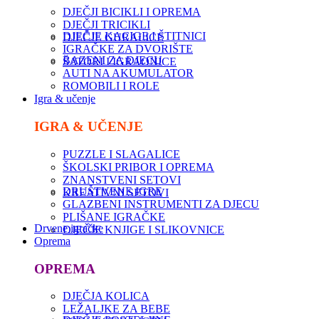
DJEČJI BICIKLI I OPREMA
DJEČJI TRICIKLI
DJEČJE KACIGE I ŠTITNICI
DJEČJE GURALICE
IGRAČKE ZA DVORIŠTE
BAZENI ZA DJECU
ŠATORI I IGRAONICE
AUTI NA AKUMULATOR
ROMOBILI I ROLE
Igra & učenje
IGRA & UČENJE
PUZZLE I SLAGALICE
ŠKOLSKI PRIBOR I OPREMA
ZNANSTVENI SETOVI
DRUŠTVENE IGRE
KREATIVNI SETOVI
GLAZBENI INSTRUMENTI ZA DJECU
PLIŠANE IGRAČKE
Drvene igračke
DJEČJE KNJIGE I SLIKOVNICE
Oprema
OPREMA
DJEČJA KOLICA
LEŽALJKE ZA BEBE