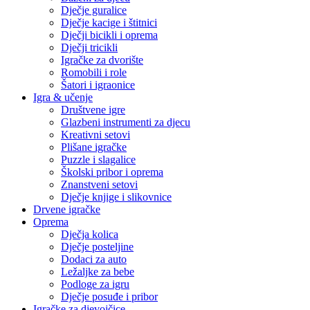
Dječje guralice
Dječje kacige i štitnici
Dječji bicikli i oprema
Dječji tricikli
Igračke za dvorište
Romobili i role
Šatori i igraonice
Igra & učenje
Društvene igre
Glazbeni instrumenti za djecu
Kreativni setovi
Plišane igračke
Puzzle i slagalice
Školski pribor i oprema
Znanstveni setovi
Dječje knjige i slikovnice
Drvene igračke
Oprema
Dječja kolica
Dječje posteljine
Dodaci za auto
Ležaljke za bebe
Podloge za igru
Dječje posuđe i pribor
Igračke za djevojčice