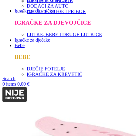
DJEČJE POSTELJINE
PODLOGE ZA IGRU
DODACI ZA AUTO
Igračke za djevojčice
DJEČJE POSUĐE I PRIBOR
IGRAČKE ZA DJEVOJČICE
LUTKE, BEBE I DRUGE LUTKICE
Igračke za dječake
Bebe
BEBE
DJEČJE FOTELJE
IGRAČKE ZA KREVETIĆ
Search
0
items
0,00
€