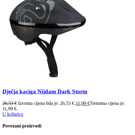
Dječja kaciga Nijdam Dark Storm
26,53
€
Izvorna cijena bila je: 26,53 €.
11,99
€
Trenutna cijena je:
11,99 €.
U košaricu
Povezani proizvodi