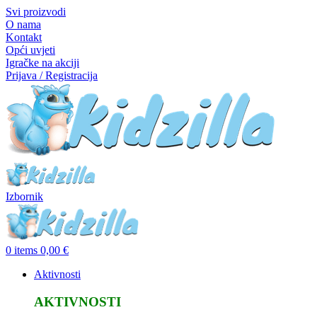
Svi proizvodi
O nama
Kontakt
Opći uvjeti
Igračke na akciji
Prijava / Registracija
Izbornik
0
items
0,00
€
Aktivnosti
AKTIVNOSTI