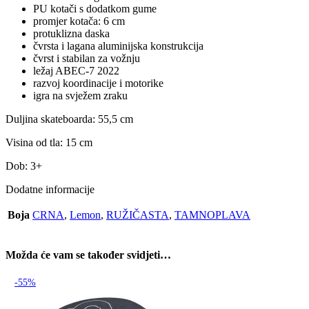
PU kotači s dodatkom gume
promjer kotača: 6 cm
protuklizna daska
čvrsta i lagana aluminijska konstrukcija
čvrst i stabilan za vožnju
ležaj ABEC-7 2022
razvoj koordinacije i motorike
igra na svježem zraku
Duljina skateboarda: 55,5 cm
Visina od tla: 15 cm
Dob: 3+
Dodatne informacije
Boja
CRNA
,
Lemon
,
RUŽIČASTA
,
TAMNOPLAVA
Možda će vam se također svidjeti…
-55%