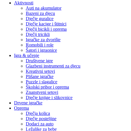
Aktivnosti
Auti na akumulator
Bazeni za djecu
Dječje guralice
Dječje kacige i štitnici
Dječji bicikli i oprema
Dječji tricikli
Igračke za dvorište
Romobili i role
Šatori i igraonice
Igra & učenje
Društvene igre
Glazbeni instrumenti za djecu
Kreativni setovi
Plišane igračke
Puzzle i slagalice
Školski pribor i oprema
Znanstveni setovi
Dječje knjige i slikovnice
Drvene igračke
Oprema
Dječja kolica
Dječje posteljine
Dodaci za auto
Ležaljke za bebe