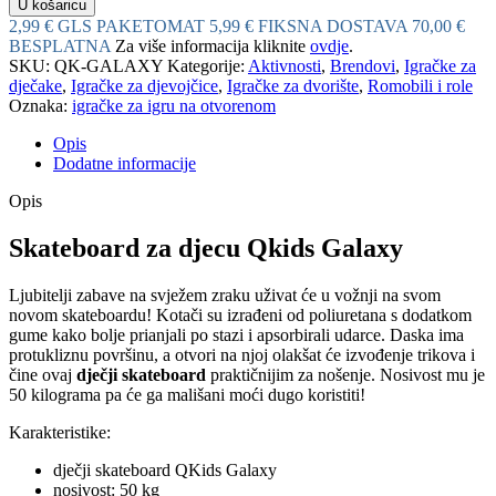
U košaricu
2,99 € GLS PAKETOMAT
5,99 € FIKSNA DOSTAVA
70,00 €
BESPLATNA
Za više informacija kliknite
ovdje
.
SKU:
QK-GALAXY
Kategorije:
Aktivnosti
,
Brendovi
,
Igračke za
dječake
,
Igračke za djevojčice
,
Igračke za dvorište
,
Romobili i role
Oznaka:
igračke za igru na otvorenom
Opis
Dodatne informacije
Opis
Skateboard za djecu Qkids Galaxy
Ljubitelji zabave na svježem zraku uživat će u vožnji na svom
novom skateboardu! Kotači su izrađeni od poliuretana s dodatkom
gume kako bolje prianjali po stazi i apsorbirali udarce. Daska ima
protukliznu površinu, a otvori na njoj olakšat će izvođenje trikova i
čine ovaj
dječji skateboard
praktičnijim za nošenje. Nosivost mu je
50 kilograma pa će ga mališani moći dugo koristiti!
Karakteristike:
dječji skateboard QKids Galaxy
nosivost: 50 kg