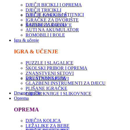
DJEČJI BICIKLI I OPREMA
DJEČJI TRICIKLI
DJEČJE KACIGE I ŠTITNICI
DJEČJE GURALICE
IGRAČKE ZA DVORIŠTE
BAZENI ZA DJECU
ŠATORI I IGRAONICE
AUTI NA AKUMULATOR
ROMOBILI I ROLE
Igra & učenje
IGRA & UČENJE
PUZZLE I SLAGALICE
ŠKOLSKI PRIBOR I OPREMA
ZNANSTVENI SETOVI
DRUŠTVENE IGRE
KREATIVNI SETOVI
GLAZBENI INSTRUMENTI ZA DJECU
PLIŠANE IGRAČKE
Drvene igračke
DJEČJE KNJIGE I SLIKOVNICE
Oprema
OPREMA
DJEČJA KOLICA
LEŽALJKE ZA BEBE