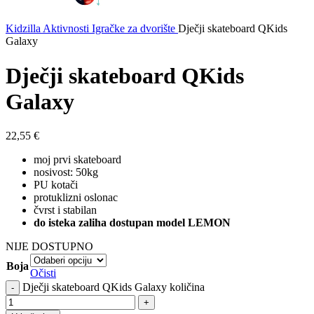
Kidzilla
Aktivnosti
Igračke za dvorište
Dječji skateboard QKids
Galaxy
Dječji skateboard QKids
Galaxy
22,55
€
moj prvi skateboard
nosivost: 50kg
PU kotači
protuklizni oslonac
čvrst i stabilan
do isteka zaliha dostupan model LEMON
NIJE DOSTUPNO
Boja
Očisti
Dječji skateboard QKids Galaxy količina