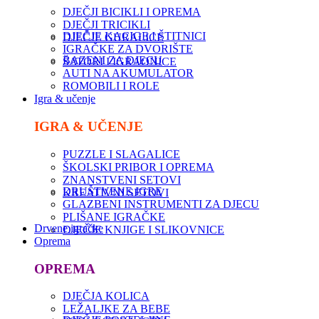
DJEČJI BICIKLI I OPREMA
DJEČJI TRICIKLI
DJEČJE KACIGE I ŠTITNICI
DJEČJE GURALICE
IGRAČKE ZA DVORIŠTE
BAZENI ZA DJECU
ŠATORI I IGRAONICE
AUTI NA AKUMULATOR
ROMOBILI I ROLE
Igra & učenje
IGRA & UČENJE
PUZZLE I SLAGALICE
ŠKOLSKI PRIBOR I OPREMA
ZNANSTVENI SETOVI
DRUŠTVENE IGRE
KREATIVNI SETOVI
GLAZBENI INSTRUMENTI ZA DJECU
PLIŠANE IGRAČKE
Drvene igračke
DJEČJE KNJIGE I SLIKOVNICE
Oprema
OPREMA
DJEČJA KOLICA
LEŽALJKE ZA BEBE