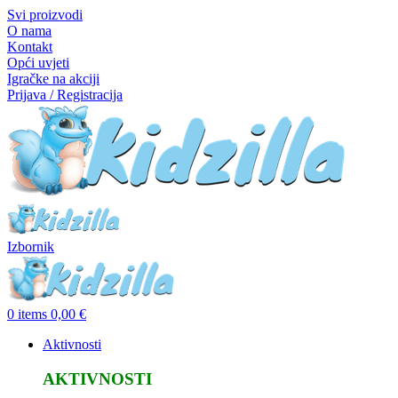
Svi proizvodi
O nama
Kontakt
Opći uvjeti
Igračke na akciji
Prijava / Registracija
Izbornik
0
items
0,00
€
Aktivnosti
AKTIVNOSTI