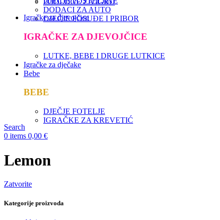
DJEČJE POSTELJINE
PODLOGE ZA IGRU
DODACI ZA AUTO
Igračke za djevojčice
DJEČJE POSUĐE I PRIBOR
IGRAČKE ZA DJEVOJČICE
LUTKE, BEBE I DRUGE LUTKICE
Igračke za dječake
Bebe
BEBE
DJEČJE FOTELJE
IGRAČKE ZA KREVETIĆ
Search
0
items
0,00
€
Lemon
Zatvorite
Kategorije proizvoda