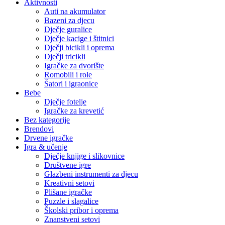
Aktivnosti
Auti na akumulator
Bazeni za djecu
Dječje guralice
Dječje kacige i štitnici
Dječji bicikli i oprema
Dječji tricikli
Igračke za dvorište
Romobili i role
Šatori i igraonice
Bebe
Dječje fotelje
Igračke za krevetić
Bez kategorije
Brendovi
Drvene igračke
Igra & učenje
Dječje knjige i slikovnice
Društvene igre
Glazbeni instrumenti za djecu
Kreativni setovi
Plišane igračke
Puzzle i slagalice
Školski pribor i oprema
Znanstveni setovi