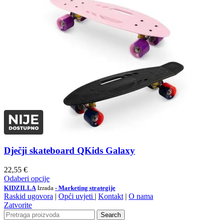
Dječji skateboard QKids Galaxy
22,55
€
Odaberi opcije
KIDZILLA
Izrada
- Marketing strategije
Raskid ugovora
|
Opći uvjeti
|
Kontakt
|
O nama
Zatvorite
Search