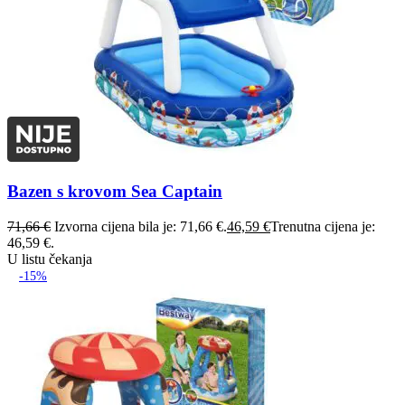
Bazen s krovom Sea Captain
71,66
€
Izvorna cijena bila je: 71,66 €.
46,59
€
Trenutna cijena je:
46,59 €.
U listu čekanja
-15%