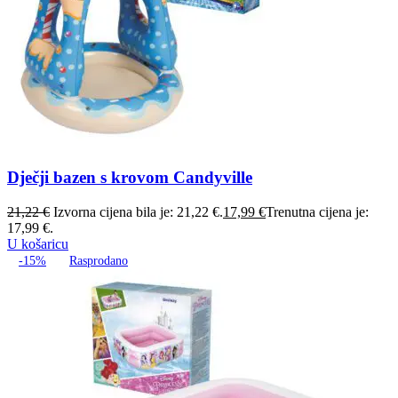
Dječji bazen s krovom Candyville
21,22
€
Izvorna cijena bila je: 21,22 €.
17,99
€
Trenutna cijena je:
17,99 €.
U košaricu
-15%
Rasprodano