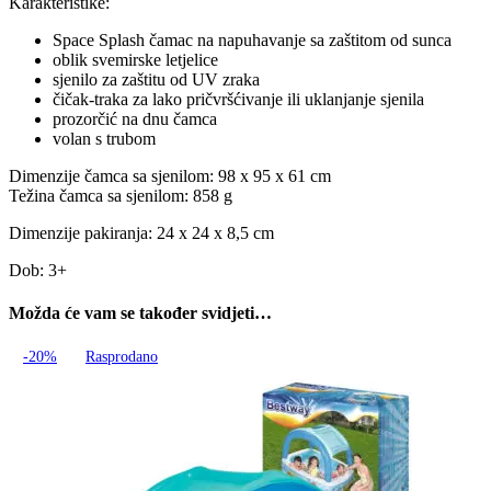
Karakteristike:
Space Splash čamac na napuhavanje sa zaštitom od sunca
oblik svemirske letjelice
sjenilo za zaštitu od UV zraka
čičak-traka za lako pričvršćivanje ili uklanjanje sjenila
prozorčić na dnu čamca
volan s trubom
Dimenzije čamca sa sjenilom: 98 x 95 x 61 cm
Težina čamca sa sjenilom: 858 g
Dimenzije pakiranja: 24 x 24 x 8,5 cm
Dob: 3+
Možda će vam se također svidjeti…
-20%
Rasprodano