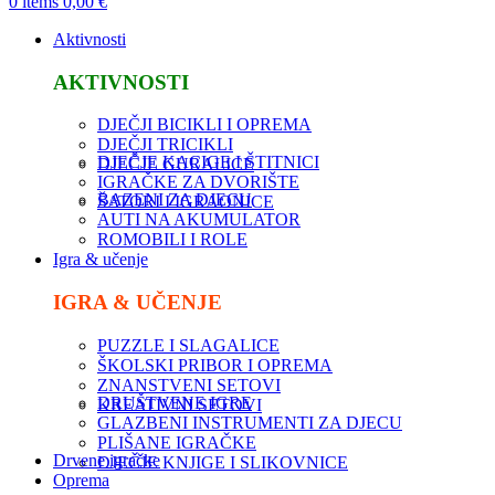
0
items
0,00
€
Aktivnosti
AKTIVNOSTI
DJEČJI BICIKLI I OPREMA
DJEČJI TRICIKLI
DJEČJE KACIGE I ŠTITNICI
DJEČJE GURALICE
IGRAČKE ZA DVORIŠTE
BAZENI ZA DJECU
ŠATORI I IGRAONICE
AUTI NA AKUMULATOR
ROMOBILI I ROLE
Igra & učenje
IGRA & UČENJE
PUZZLE I SLAGALICE
ŠKOLSKI PRIBOR I OPREMA
ZNANSTVENI SETOVI
DRUŠTVENE IGRE
KREATIVNI SETOVI
GLAZBENI INSTRUMENTI ZA DJECU
PLIŠANE IGRAČKE
Drvene igračke
DJEČJE KNJIGE I SLIKOVNICE
Oprema