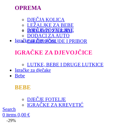
OPREMA
DJEČJA KOLICA
LEŽALJKE ZA BEBE
DJEČJE POSTELJINE
PODLOGE ZA IGRU
DODACI ZA AUTO
Igračke za djevojčice
DJEČJE POSUĐE I PRIBOR
IGRAČKE ZA DJEVOJČICE
LUTKE, BEBE I DRUGE LUTKICE
Igračke za dječake
Bebe
BEBE
DJEČJE FOTELJE
IGRAČKE ZA KREVETIĆ
Search
0
items
0,00
€
-29%