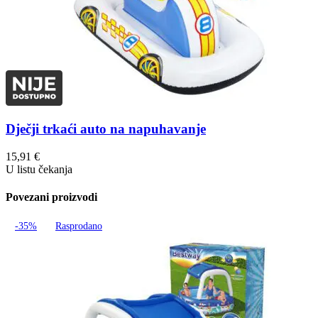
Dječji trkaći auto na napuhavanje
15,91
€
U listu čekanja
Povezani proizvodi
-35%
Rasprodano