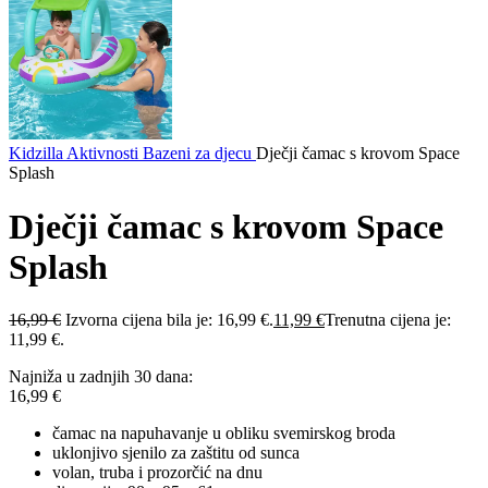
Kidzilla
Aktivnosti
Bazeni za djecu
Dječji čamac s krovom Space
Splash
Dječji čamac s krovom Space
Splash
16,99
€
Izvorna cijena bila je: 16,99 €.
11,99
€
Trenutna cijena je:
11,99 €.
Najniža u zadnjih 30 dana:
16,99
€
čamac na napuhavanje u obliku svemirskog broda
uklonjivo sjenilo za zaštitu od sunca
volan, truba i prozorčić na dnu