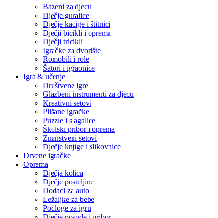
Bazeni za djecu
Dječje guralice
Dječje kacige i štitnici
Dječji bicikli i oprema
Dječji tricikli
Igračke za dvorište
Romobili i role
Šatori i igraonice
Igra & učenje
Društvene igre
Glazbeni instrumenti za djecu
Kreativni setovi
Plišane igračke
Puzzle i slagalice
Školski pribor i oprema
Znanstveni setovi
Dječje knjige i slikovnice
Drvene igračke
Oprema
Dječja kolica
Dječje posteljine
Dodaci za auto
Ležaljke za bebe
Podloge za igru
Dječje posuđe i pribor