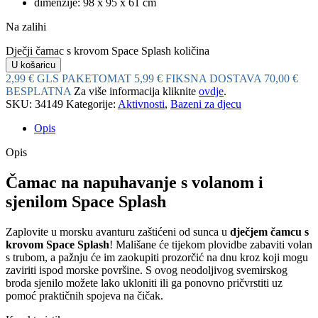
dimenzije: 98 x 95 x 61 cm
Na zalihi
Dječji čamac s krovom Space Splash količina
U košaricu
2,99 € GLS PAKETOMAT
5,99 € FIKSNA DOSTAVA
70,00 €
BESPLATNA
Za više informacija kliknite
ovdje
.
SKU:
34149
Kategorije:
Aktivnosti
,
Bazeni za djecu
Opis
Opis
Čamac na napuhavanje s volanom i
sjenilom Space Splash
Zaplovite u morsku avanturu zaštićeni od sunca u
dječjem čamcu s
krovom Space Splash
! Mališane će tijekom plovidbe zabaviti volan
s trubom, a pažnju će im zaokupiti prozorčić na dnu kroz koji mogu
zaviriti ispod morske površine. S ovog neodoljivog svemirskog
broda sjenilo možete lako ukloniti ili ga ponovno pričvrstiti uz
pomoć praktičnih spojeva na čičak.