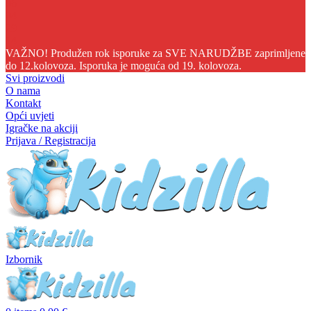
06
04
29
13
VAŽNO! Produžen rok isporuke za SVE NARUDŽBE zaprimljene
do 12.kolovoza. Isporuka je moguća od 19. kolovoza.
Svi proizvodi
O nama
Kontakt
Opći uvjeti
Igračke na akciji
Prijava / Registracija
Izbornik