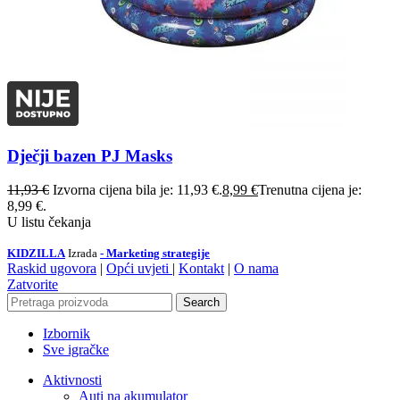
Dječji bazen PJ Masks
11,93
€
Izvorna cijena bila je: 11,93 €.
8,99
€
Trenutna cijena je:
8,99 €.
U listu čekanja
KIDZILLA
Izrada
- Marketing strategije
Raskid ugovora
|
Opći uvjeti
|
Kontakt
|
O nama
Zatvorite
Search
Izbornik
Sve igračke
Aktivnosti
Auti na akumulator