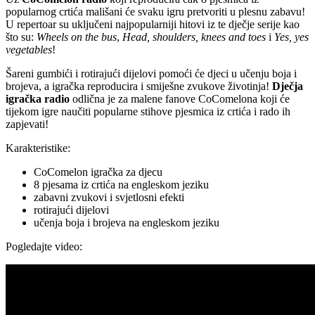
popularnog crtića mališani će svaku igru pretvoriti u plesnu zabavu!
U repertoar su uključeni najpopularniji hitovi iz te dječje serije kao
što su:
Wheels on the bus
,
Head, shoulders, knees and toes
i
Yes, yes
vegetables
!
Šareni gumbići i rotirajući dijelovi pomoći će djeci u učenju boja i
brojeva, a igračka reproducira i smiješne zvukove životinja!
Dječja
igračka radio
odlična je za malene fanove CoComelona koji će
tijekom igre naučiti popularne stihove pjesmica iz crtića i rado ih
zapjevati!
Karakteristike:
CoComelon igračka za djecu
8 pjesama iz crtića na engleskom jeziku
zabavni zvukovi i svjetlosni efekti
rotirajući dijelovi
učenja boja i brojeva na engleskom jeziku
Pogledajte video: