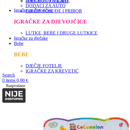
DJEČJE POSTELJINE
PODLOGE ZA IGRU
DODACI ZA AUTO
Igračke za djevojčice
DJEČJE POSUĐE I PRIBOR
IGRAČKE ZA DJEVOJČICE
LUTKE, BEBE I DRUGE LUTKICE
Igračke za dječake
Bebe
BEBE
DJEČJE FOTELJE
IGRAČKE ZA KREVETIĆ
Search
0
items
0,00
€
Rasprodano