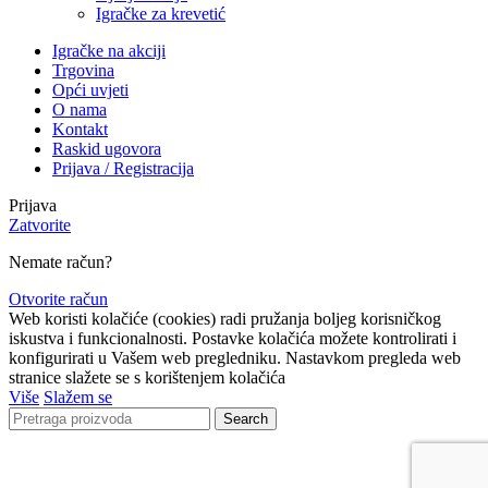
Igračke za krevetić
Igračke na akciji
Trgovina
Opći uvjeti
O nama
Kontakt
Raskid ugovora
Prijava / Registracija
Prijava
Zatvorite
Nemate račun?
Otvorite račun
Web koristi kolačiće (cookies) radi pružanja boljeg korisničkog
iskustva i funkcionalnosti. Postavke kolačića možete kontrolirati i
konfigurirati u Vašem web pregledniku. Nastavkom pregleda web
stranice slažete se s korištenjem kolačića
Više
Slažem se
Search
Lista čekanja
Obavijestit ćemo Vas kada proizvod bude ponovno
dostupan.
Email
Nećemo dijeliti vašu adresu ni s