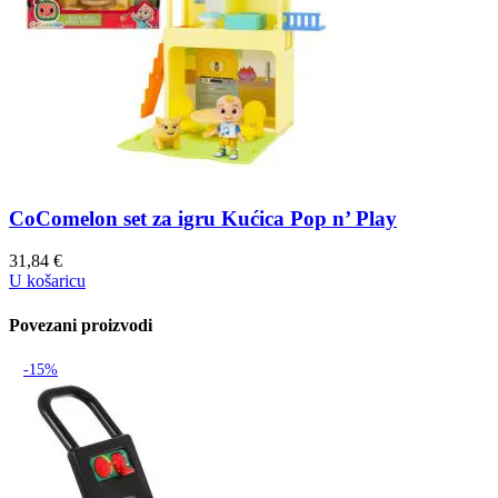
CoComelon set za igru Kućica Pop n’ Play
31,84
€
U košaricu
Povezani proizvodi
-15%