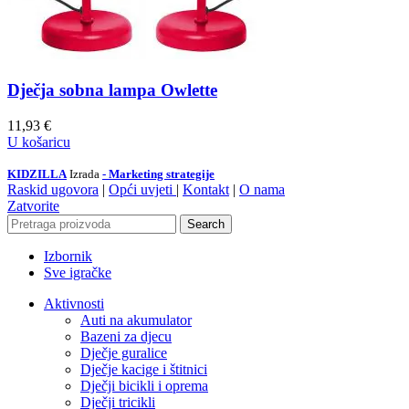
Dječja sobna lampa Owlette
11,93
€
U košaricu
KIDZILLA
Izrada
- Marketing strategije
Raskid ugovora
|
Opći uvjeti
|
Kontakt
|
O nama
Zatvorite
Search
Izbornik
Sve igračke
Aktivnosti
Auti na akumulator
Bazeni za djecu
Dječje guralice
Dječje kacige i štitnici
Dječji bicikli i oprema
Dječji tricikli