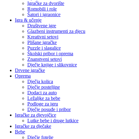
Igračke za dvorište
Romobili i role
Šatori i igraonice
Igra & učenje
Društvene igre
Glazbeni instrumenti za djecu
Kreativni setovi
Plišane igračke
Puzzle i slagalice
Školski pribor i oprema
Znanstveni setovi
Dječje knjige i slikovnice
Drvene igračke
Oprema
Dječja kolica
Dječje posteljine
Dodaci za auto
Ležaljke za bebe
Podloge za igru
Dječje posuđe i pribor
Igračke za djevojčice
Lutke bebe i druge lutkice
Igračke za dječake
Bebe
Dječje fotelje