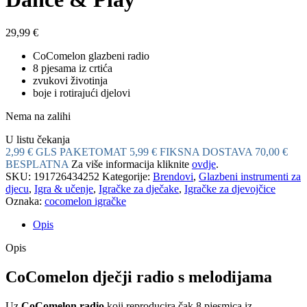
29,99
€
CoComelon glazbeni radio
8 pjesama iz crtića
zvukovi životinja
boje i rotirajući djelovi
Nema na zalihi
U listu čekanja
2,99 € GLS PAKETOMAT
5,99 € FIKSNA DOSTAVA
70,00 €
BESPLATNA
Za više informacija kliknite
ovdje
.
SKU:
191726434252
Kategorije:
Brendovi
,
Glazbeni instrumenti za
djecu
,
Igra & učenje
,
Igračke za dječake
,
Igračke za djevojčice
Oznaka:
cocomelon igračke
Opis
Opis
CoComelon dječji radio s melodijama
Uz
CoComelon radio
koji reproducira čak 8 pjesmica iz