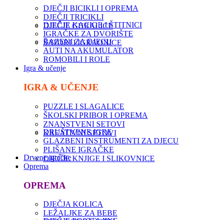
DJEČJI BICIKLI I OPREMA
DJEČJI TRICIKLI
DJEČJE KACIGE I ŠTITNICI
DJEČJE GURALICE
IGRAČKE ZA DVORIŠTE
BAZENI ZA DJECU
ŠATORI I IGRAONICE
AUTI NA AKUMULATOR
ROMOBILI I ROLE
Igra & učenje
IGRA & UČENJE
PUZZLE I SLAGALICE
ŠKOLSKI PRIBOR I OPREMA
ZNANSTVENI SETOVI
DRUŠTVENE IGRE
KREATIVNI SETOVI
GLAZBENI INSTRUMENTI ZA DJECU
PLIŠANE IGRAČKE
Drvene igračke
DJEČJE KNJIGE I SLIKOVNICE
Oprema
OPREMA
DJEČJA KOLICA
LEŽALJKE ZA BEBE