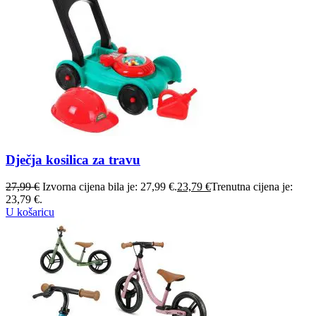
Dječja kosilica za travu
27,99
€
Izvorna cijena bila je: 27,99 €.
23,79
€
Trenutna cijena je:
23,79 €.
U košaricu