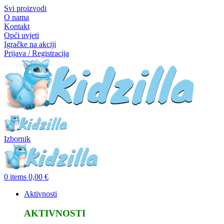
Svi proizvodi
O nama
Kontakt
Opći uvjeti
Igračke na akciji
Prijava / Registracija
Izbornik
0
items
0,00
€
Aktivnosti
AKTIVNOSTI