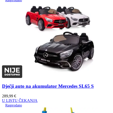
Rasprodano
Dječji auto na akumulator Mercedes SL65 S
289,99
€
U LISTU ČEKANJA
Rasprodano