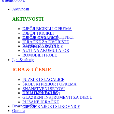
0
items
0,00
€
Aktivnosti
AKTIVNOSTI
DJEČJI BICIKLI I OPREMA
DJEČJI TRICIKLI
DJEČJE KACIGE I ŠTITNICI
DJEČJE GURALICE
IGRAČKE ZA DVORIŠTE
BAZENI ZA DJECU
ŠATORI I IGRAONICE
AUTI NA AKUMULATOR
ROMOBILI I ROLE
Igra & učenje
IGRA & UČENJE
PUZZLE I SLAGALICE
ŠKOLSKI PRIBOR I OPREMA
ZNANSTVENI SETOVI
DRUŠTVENE IGRE
KREATIVNI SETOVI
GLAZBENI INSTRUMENTI ZA DJECU
PLIŠANE IGRAČKE
Drvene igračke
DJEČJE KNJIGE I SLIKOVNICE
Oprema