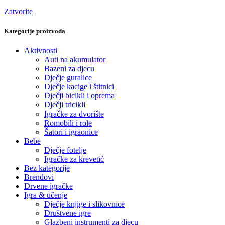
Zatvorite
Kategorije proizvoda
Aktivnosti
Auti na akumulator
Bazeni za djecu
Dječje guralice
Dječje kacige i štitnici
Dječji bicikli i oprema
Dječji tricikli
Igračke za dvorište
Romobili i role
Šatori i igraonice
Bebe
Dječje fotelje
Igračke za krevetić
Bez kategorije
Brendovi
Drvene igračke
Igra & učenje
Dječje knjige i slikovnice
Društvene igre
Glazbeni instrumenti za djecu