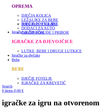
OPREMA
DJEČJA KOLICA
LEŽALJKE ZA BEBE
DJEČJE POSTELJINE
PODLOGE ZA IGRU
DODACI ZA AUTO
Igračke za djevojčice
DJEČJE POSUĐE I PRIBOR
IGRAČKE ZA DJEVOJČICE
LUTKE, BEBE I DRUGE LUTKICE
Igračke za dječake
Bebe
BEBE
DJEČJE FOTELJE
IGRAČKE ZA KREVETIĆ
Search
0
items
0,00
€
igračke za igru na otvorenom