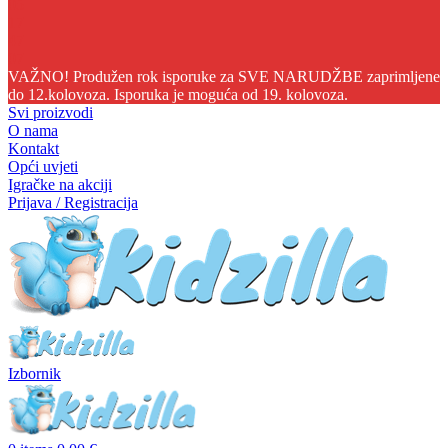
05
17
47
07
VAŽNO! Produžen rok isporuke za SVE NARUDŽBE zaprimljene
do 12.kolovoza. Isporuka je moguća od 19. kolovoza.
Svi proizvodi
O nama
Kontakt
Opći uvjeti
Igračke na akciji
Prijava / Registracija
Izbornik