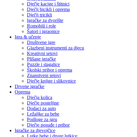
Dječje kacige i štitnici
Dječji bicikli i oprema
Dječji tricikli
Igračke za dvorište
Romobili i role
Šatori i igraonice
Igra & učenje
Društvene igre
Glazbeni instrumenti za djecu
Kreativni setovi
Plišane igračke
Puzzle i slagalice
Školski pribor i oprema
Znanstveni setovi
Dječje knjige i slikovnice
Drvene igračke
Oprema
Dječja kolica
Dječje posteljine
Dodaci za auto
Ležaljke za bebe
Podloge za igru
Dječje posuđe i pribor
Igračke za djevojčice
Lutke bebe i druge lutkice