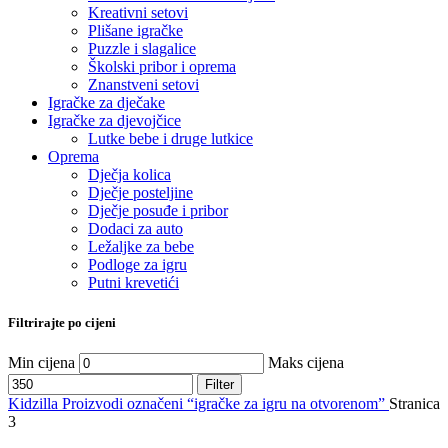
Kreativni setovi
Plišane igračke
Puzzle i slagalice
Školski pribor i oprema
Znanstveni setovi
Igračke za dječake
Igračke za djevojčice
Lutke bebe i druge lutkice
Oprema
Dječja kolica
Dječje posteljine
Dječje posuđe i pribor
Dodaci za auto
Ležaljke za bebe
Podloge za igru
Putni krevetići
Filtrirajte po cijeni
Min cijena
Maks cijena
Filter
Kidzilla
Proizvodi označeni “igračke za igru na otvorenom”
Stranica
3