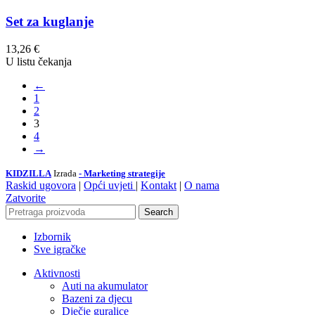
Set za kuglanje
13,26
€
U listu čekanja
←
1
2
3
4
→
KIDZILLA
Izrada
- Marketing strategije
Raskid ugovora
|
Opći uvjeti
|
Kontakt
|
O nama
Zatvorite
Search
Izbornik
Sve igračke
Aktivnosti
Auti na akumulator
Bazeni za djecu
Dječje guralice