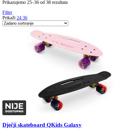
Prikazujemo 25–36 od 38 rezultata
Filter
Prikaži
24
36
Dječji skateboard QKids Galaxy