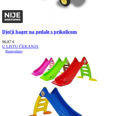
Dječji bager na pedale s prikolicom
96,87
€
U LISTU ČEKANJA
Rasprodano