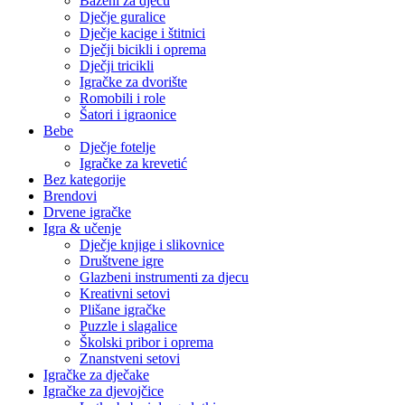
Bazeni za djecu
Dječje guralice
Dječje kacige i štitnici
Dječji bicikli i oprema
Dječji tricikli
Igračke za dvorište
Romobili i role
Šatori i igraonice
Bebe
Dječje fotelje
Igračke za krevetić
Bez kategorije
Brendovi
Drvene igračke
Igra & učenje
Dječje knjige i slikovnice
Društvene igre
Glazbeni instrumenti za djecu
Kreativni setovi
Plišane igračke
Puzzle i slagalice
Školski pribor i oprema
Znanstveni setovi
Igračke za dječake
Igračke za djevojčice