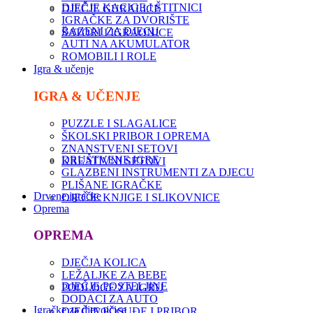
DJEČJE KACIGE I ŠTITNICI
DJEČJE GURALICE
IGRAČKE ZA DVORIŠTE
BAZENI ZA DJECU
ŠATORI I IGRAONICE
AUTI NA AKUMULATOR
ROMOBILI I ROLE
Igra & učenje
IGRA & UČENJE
PUZZLE I SLAGALICE
ŠKOLSKI PRIBOR I OPREMA
ZNANSTVENI SETOVI
DRUŠTVENE IGRE
KREATIVNI SETOVI
GLAZBENI INSTRUMENTI ZA DJECU
PLIŠANE IGRAČKE
Drvene igračke
DJEČJE KNJIGE I SLIKOVNICE
Oprema
OPREMA
DJEČJA KOLICA
LEŽALJKE ZA BEBE
DJEČJE POSTELJINE
PODLOGE ZA IGRU
DODACI ZA AUTO
Igračke za djevojčice
DJEČJE POSUĐE I PRIBOR