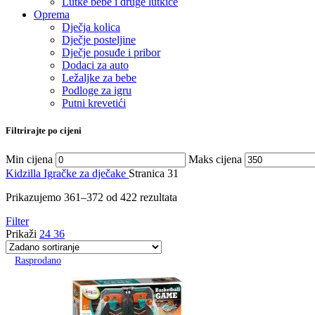
Lutke bebe i druge lutkice
Oprema
Dječja kolica
Dječje posteljine
Dječje posuđe i pribor
Dodaci za auto
Ležaljke za bebe
Podloge za igru
Putni krevetići
Filtrirajte po cijeni
Min cijena
Maks cijena
Kidzilla
Igračke za dječake
Stranica 31
Prikazujemo 361–372 od 422 rezultata
Filter
Prikaži
24
36
Rasprodano