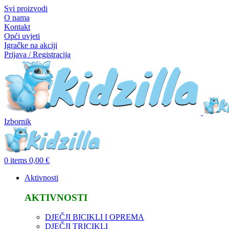
Svi proizvodi
O nama
Kontakt
Opći uvjeti
Igračke na akciji
Prijava / Registracija
Izbornik
0
items
0,00
€
Aktivnosti
AKTIVNOSTI
DJEČJI BICIKLI I OPREMA
DJEČJI TRICIKLI