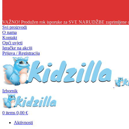
05
04
45
08
VAŽNO! Produžen rok isporuke za SVE NARUDŽBE zaprimljene do 1
Svi proizvodi
O nama
Kontakt
Opći uvjeti
Igračke na akciji
Prijava / Registracija
Izbornik
0
items
0,00
€
Aktivnosti