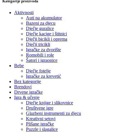
Kategorije proizvoda
Aktivnosti
Auti na akumulator
Bazeni za djecu
Dječje guralice
Dječje kacige i štitnici
Dječji bicikli i oprema
Dječji tricikli
Igračke za dvorište
Romobili i role
Šatori i igraonice
Bebe
Dječje fotelje
Igračke za krevetić
Bez kategorije
Brendovi
Drvene igračke
Igra & učenje
Dječje knjige i slikovnice
Društvene igre
Glazbeni instrumenti za djecu
Kreativni setovi
Plišane igračke
Puzzle i slagalice