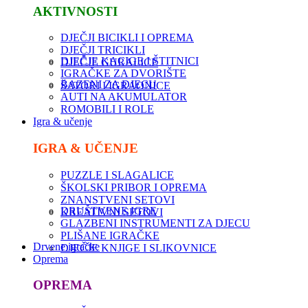
AKTIVNOSTI
DJEČJI BICIKLI I OPREMA
DJEČJI TRICIKLI
DJEČJE KACIGE I ŠTITNICI
DJEČJE GURALICE
IGRAČKE ZA DVORIŠTE
BAZENI ZA DJECU
ŠATORI I IGRAONICE
AUTI NA AKUMULATOR
ROMOBILI I ROLE
Igra & učenje
IGRA & UČENJE
PUZZLE I SLAGALICE
ŠKOLSKI PRIBOR I OPREMA
ZNANSTVENI SETOVI
DRUŠTVENE IGRE
KREATIVNI SETOVI
GLAZBENI INSTRUMENTI ZA DJECU
PLIŠANE IGRAČKE
Drvene igračke
DJEČJE KNJIGE I SLIKOVNICE
Oprema
OPREMA