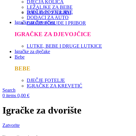
DJEČJA KOLICA
LEŽALJKE ZA BEBE
DJEČJE POSTELJINE
PODLOGE ZA IGRU
DODACI ZA AUTO
Igračke za djevojčice
DJEČJE POSUĐE I PRIBOR
IGRAČKE ZA DJEVOJČICE
LUTKE, BEBE I DRUGE LUTKICE
Igračke za dječake
Bebe
BEBE
DJEČJE FOTELJE
IGRAČKE ZA KREVETIĆ
Search
0
items
0,00
€
Igračke za dvorište
Zatvorite