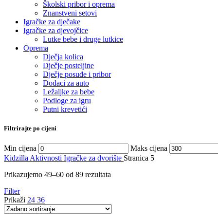
Školski pribor i oprema
Znanstveni setovi
Igračke za dječake
Igračke za djevojčice
Lutke bebe i druge lutkice
Oprema
Dječja kolica
Dječje posteljine
Dječje posuđe i pribor
Dodaci za auto
Ležaljke za bebe
Podloge za igru
Putni krevetići
Filtrirajte po cijeni
Min cijena
Maks cijena
Kidzilla
Aktivnosti
Igračke za dvorište
Stranica 5
Prikazujemo 49–60 od 89 rezultata
Filter
Prikaži
24
36