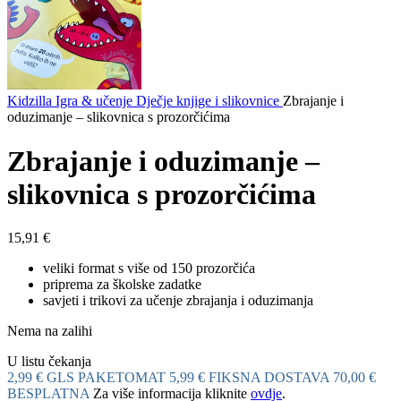
Kidzilla
Igra & učenje
Dječje knjige i slikovnice
Zbrajanje i
oduzimanje – slikovnica s prozorčićima
Zbrajanje i oduzimanje –
slikovnica s prozorčićima
15,91
€
veliki format s više od 150 prozorčića
priprema za školske zadatke
savjeti i trikovi za učenje zbrajanja i oduzimanja
Nema na zalihi
U listu čekanja
2,99 € GLS PAKETOMAT
5,99 € FIKSNA DOSTAVA
70,00 €
BESPLATNA
Za više informacija kliknite
ovdje
.