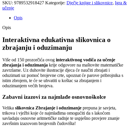
SKU:
9789532918427
Kategorije:
Dječje knjige i slikovnice
,
Igra &
učenje
Opis
Opis
Interaktivna edukativna slikovnica o
zbrajanju i oduzimanju
Više od 150 prozorčića ovog
interaktivnog vodiča za učenje
zbrajanja i oduzimanja
krije odgovore na maštovite matematičke
zavrzlame. Uz duhovite ilustracije djeca će naučiti zbrajati i
oduzimati uz pomoć brojevne crte, upoznat će parove pribrojnika s
istim zbrojem, te će se uhvatiti u koštac sa zbrajanjem i
oduzimanjem većih brojeva.
Zabavni izazovi za najmlađe osnovnoškolce
Velika
slikovnica Zbrajanje i oduzimanje
prepuna je savjeta,
trikova i vježbi koje će najmlađima omogućiti da s lakoćom
savladaju osnovne aritmetičke radnje te uspješno provjere znanje
završnim izazovom brojevnih čudovišta!