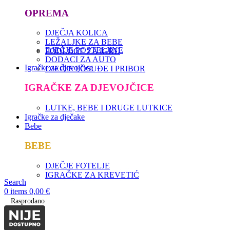
OPREMA
DJEČJA KOLICA
LEŽALJKE ZA BEBE
DJEČJE POSTELJINE
PODLOGE ZA IGRU
DODACI ZA AUTO
Igračke za djevojčice
DJEČJE POSUĐE I PRIBOR
IGRAČKE ZA DJEVOJČICE
LUTKE, BEBE I DRUGE LUTKICE
Igračke za dječake
Bebe
BEBE
DJEČJE FOTELJE
IGRAČKE ZA KREVETIĆ
Search
0
items
0,00
€
Rasprodano