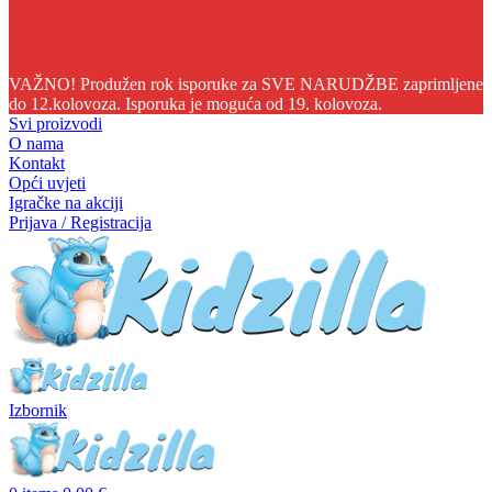
06
04
46
14
VAŽNO! Produžen rok isporuke za SVE NARUDŽBE zaprimljene
do 12.kolovoza. Isporuka je moguća od 19. kolovoza.
Svi proizvodi
O nama
Kontakt
Opći uvjeti
Igračke na akciji
Prijava / Registracija
Izbornik