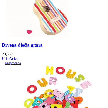
Drvena dječja gitara
23,88
€
U košaricu
Rasprodano