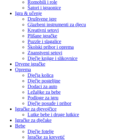
Romobili i role
Šatori i igraonice
Igra & učenje
Društvene igre
Glazbeni instrumenti za djecu
Kreativni setovi
Plišane igračke
Puzzle i slagalice
Školski pribor i oprema
Znanstveni setovi
Dječje knjige i slikovnice
Drvene igračke
Oprema
Dječja kolica
Dječje posteljine
Dodaci za auto
Ležaljke za bebe
Podloge za igru
Dječje posuđe i pribor
Igračke za djevojčice
Lutke bebe i druge lutkice
Igračke za dječake
Bebe
Dječje fotelje
Igračke za krevetić