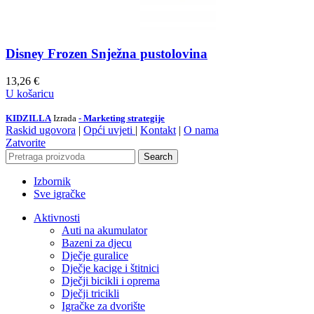
Disney Frozen Snježna pustolovina
13,26
€
U košaricu
KIDZILLA
Izrada
- Marketing strategije
Raskid ugovora
|
Opći uvjeti
|
Kontakt
|
O nama
Zatvorite
Search
Izbornik
Sve igračke
Aktivnosti
Auti na akumulator
Bazeni za djecu
Dječje guralice
Dječje kacige i štitnici
Dječji bicikli i oprema
Dječji tricikli
Igračke za dvorište