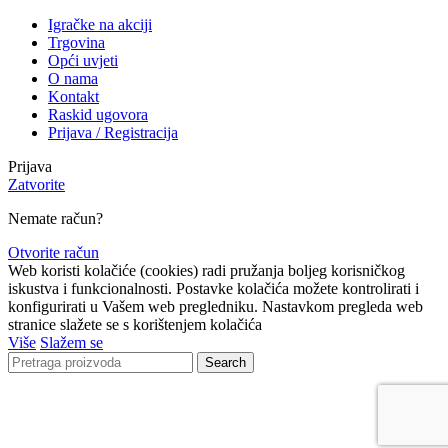
Igračke na akciji
Trgovina
Opći uvjeti
O nama
Kontakt
Raskid ugovora
Prijava / Registracija
Prijava
Zatvorite
Nemate račun?
Otvorite račun
Web koristi kolačiće (cookies) radi pružanja boljeg korisničkog
iskustva i funkcionalnosti. Postavke kolačića možete kontrolirati i
konfigurirati u Vašem web pregledniku. Nastavkom pregleda web
stranice slažete se s korištenjem kolačića
Više
Slažem se
Search
Lista čekanja
Obavijestit ćemo Vas kada proizvod bude ponovno
dostupan.
Email
Nećemo dijeliti vašu adresu ni s
kim drugim.
Želim obavijest