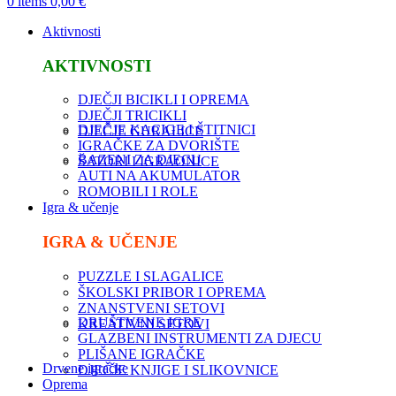
0
items
0,00
€
Aktivnosti
AKTIVNOSTI
DJEČJI BICIKLI I OPREMA
DJEČJI TRICIKLI
DJEČJE KACIGE I ŠTITNICI
DJEČJE GURALICE
IGRAČKE ZA DVORIŠTE
BAZENI ZA DJECU
ŠATORI I IGRAONICE
AUTI NA AKUMULATOR
ROMOBILI I ROLE
Igra & učenje
IGRA & UČENJE
PUZZLE I SLAGALICE
ŠKOLSKI PRIBOR I OPREMA
ZNANSTVENI SETOVI
DRUŠTVENE IGRE
KREATIVNI SETOVI
GLAZBENI INSTRUMENTI ZA DJECU
PLIŠANE IGRAČKE
Drvene igračke
DJEČJE KNJIGE I SLIKOVNICE
Oprema