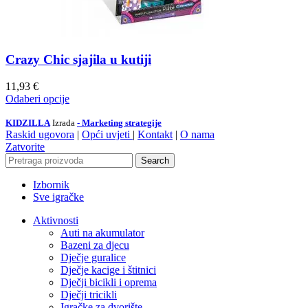
Crazy Chic sjajila u kutiji
11,93
€
Odaberi opcije
KIDZILLA
Izrada
- Marketing strategije
Raskid ugovora
|
Opći uvjeti
|
Kontakt
|
O nama
Zatvorite
Search
Izbornik
Sve igračke
Aktivnosti
Auti na akumulator
Bazeni za djecu
Dječje guralice
Dječje kacige i štitnici
Dječji bicikli i oprema
Dječji tricikli
Igračke za dvorište