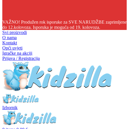
05
12
16
27
VAŽNO! Produžen rok isporuke za SVE NARUDŽBE zaprimljene
do 12.kolovoza. Isporuka je moguća od 19. kolovoza.
Svi proizvodi
O nama
Kontakt
Opći uvjeti
Igračke na akciji
Prijava / Registracija
Izbornik