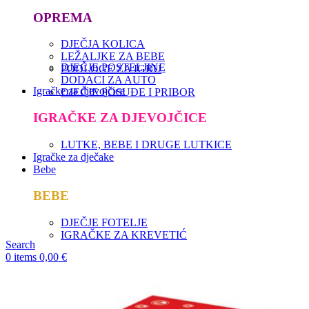
OPREMA
DJEČJA KOLICA
LEŽALJKE ZA BEBE
DJEČJE POSTELJINE
PODLOGE ZA IGRU
DODACI ZA AUTO
Igračke za djevojčice
DJEČJE POSUĐE I PRIBOR
IGRAČKE ZA DJEVOJČICE
LUTKE, BEBE I DRUGE LUTKICE
Igračke za dječake
Bebe
BEBE
DJEČJE FOTELJE
IGRAČKE ZA KREVETIĆ
Search
0
items
0,00
€