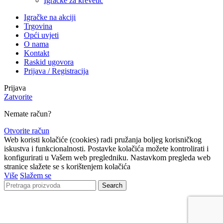
Igračke za krevetić
Igračke na akciji
Trgovina
Opći uvjeti
O nama
Kontakt
Raskid ugovora
Prijava / Registracija
Prijava
Zatvorite
Nemate račun?
Otvorite račun
Web koristi kolačiće (cookies) radi pružanja boljeg korisničkog
iskustva i funkcionalnosti. Postavke kolačića možete kontrolirati i
konfigurirati u Vašem web pregledniku. Nastavkom pregleda web
stranice slažete se s korištenjem kolačića
Više
Slažem se
Search
Lista čekanja
Obavijestit ćemo Vas kada proizvod bude ponovno
dostupan.
Email
Nećemo dijeliti vašu adresu ni s