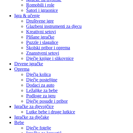
Romobili i role
Šatori i igraonice
Igra & učenje
Društvene igre
Glazbeni instrumenti za djecu
Kreativni setovi
Plišane igračke
Puzzle i slagalice
Školski pribor i oprema
Znanstveni setovi
Dječje knjige i slikovnice
Drvene igračke
Oprema
Dječja kolica
Dječje posteljine
Dodaci za auto
Ležaljke za bebe
Podloge za igru
Dječje posuđe i pribor
Igračke za djevojčice
Lutke bebe i druge lutkice
Igračke za dječake
Bebe
Dječje fotelje