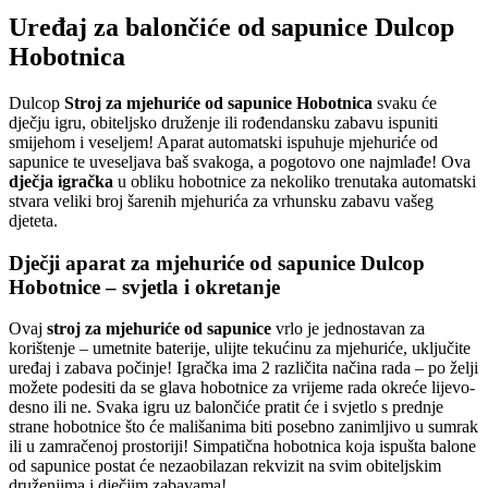
Uređaj za balončiće od sapunice Dulcop
Hobotnica
Dulcop
Stroj za mjehuriće od sapunice Hobotnica
svaku će
dječju igru, obiteljsko druženje ili rođendansku zabavu ispuniti
smijehom i veseljem! Aparat automatski ispuhuje mjehuriće od
sapunice te uveseljava baš svakoga, a pogotovo one najmlađe! Ova
dječja igračka
u obliku hobotnice za nekoliko trenutaka automatski
stvara veliki broj šarenih mjehurića za vrhunsku zabavu vašeg
djeteta.
Dječji aparat za mjehuriće od sapunice Dulcop
Hobotnice – svjetla i okretanje
Ovaj
stroj za mjehuriće od sapunice
vrlo je jednostavan za
korištenje – umetnite baterije, ulijte tekućinu za mjehuriće, uključite
uređaj i zabava počinje! Igračka ima 2 različita načina rada – po želji
možete podesiti da se glava hobotnice za vrijeme rada okreće lijevo-
desno ili ne. Svaka igru uz balončiće pratit će i svjetlo s prednje
strane hobotnice što će mališanima biti posebno zanimljivo u sumrak
ili u zamračenoj prostoriji! Simpatična hobotnica koja ispušta balone
od sapunice postat će nezaobilazan rekvizit na svim obiteljskim
druženjima i dječjim zabavama!