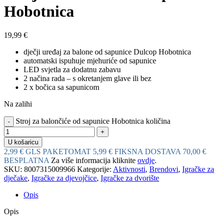
Hobotnica
19,99
€
dječji uređaj za balone od sapunice Dulcop Hobotnica
automatski ispuhuje mjehuriće od sapunice
LED svjetla za dodatnu zabavu
2 načina rada – s okretanjem glave ili bez
2 x bočica sa sapunicom
Na zalihi
Stroj za balončiće od sapunice Hobotnica količina
U košaricu
2,99 € GLS PAKETOMAT
5,99 € FIKSNA DOSTAVA
70,00 €
BESPLATNA
Za više informacija kliknite
ovdje
.
SKU:
8007315009966
Kategorije:
Aktivnosti
,
Brendovi
,
Igračke za
dječake
,
Igračke za djevojčice
,
Igračke za dvorište
Opis
Opis