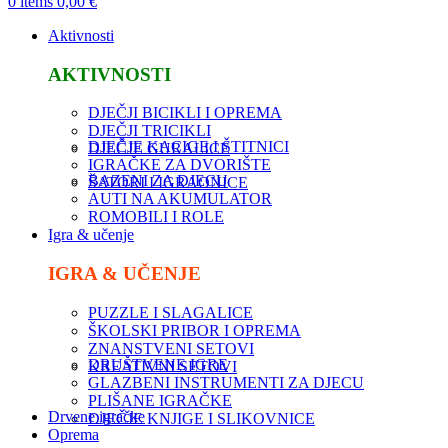
0
items
0,00
€
Aktivnosti
AKTIVNOSTI
DJEČJI BICIKLI I OPREMA
DJEČJI TRICIKLI
DJEČJE KACIGE I ŠTITNICI
DJEČJE GURALICE
IGRAČKE ZA DVORIŠTE
BAZENI ZA DJECU
ŠATORI I IGRAONICE
AUTI NA AKUMULATOR
ROMOBILI I ROLE
Igra & učenje
IGRA & UČENJE
PUZZLE I SLAGALICE
ŠKOLSKI PRIBOR I OPREMA
ZNANSTVENI SETOVI
DRUŠTVENE IGRE
KREATIVNI SETOVI
GLAZBENI INSTRUMENTI ZA DJECU
PLIŠANE IGRAČKE
Drvene igračke
DJEČJE KNJIGE I SLIKOVNICE
Oprema