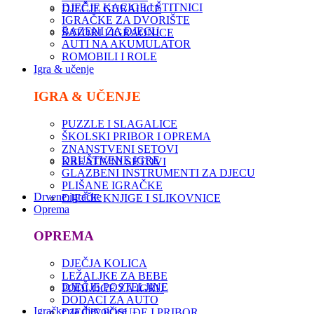
DJEČJE KACIGE I ŠTITNICI
DJEČJE GURALICE
IGRAČKE ZA DVORIŠTE
BAZENI ZA DJECU
ŠATORI I IGRAONICE
AUTI NA AKUMULATOR
ROMOBILI I ROLE
Igra & učenje
IGRA & UČENJE
PUZZLE I SLAGALICE
ŠKOLSKI PRIBOR I OPREMA
ZNANSTVENI SETOVI
DRUŠTVENE IGRE
KREATIVNI SETOVI
GLAZBENI INSTRUMENTI ZA DJECU
PLIŠANE IGRAČKE
Drvene igračke
DJEČJE KNJIGE I SLIKOVNICE
Oprema
OPREMA
DJEČJA KOLICA
LEŽALJKE ZA BEBE
DJEČJE POSTELJINE
PODLOGE ZA IGRU
DODACI ZA AUTO
Igračke za djevojčice
DJEČJE POSUĐE I PRIBOR