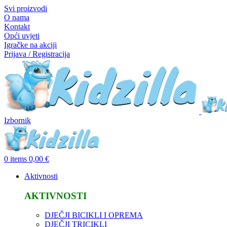
Svi proizvodi
O nama
Kontakt
Opći uvjeti
Igračke na akciji
Prijava / Registracija
Izbornik
0
items
0,00
€
Aktivnosti
AKTIVNOSTI
DJEČJI BICIKLI I OPREMA
DJEČJI TRICIKLI