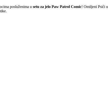
obrocima posluženima u
setu za jelo Paw Patrol Comic
! Omiljeni Psići 
tike.