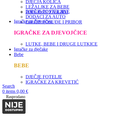
DJEČJA KOLICA
LEŽALJKE ZA BEBE
DJEČJE POSTELJINE
PODLOGE ZA IGRU
DODACI ZA AUTO
Igračke za djevojčice
DJEČJE POSUĐE I PRIBOR
IGRAČKE ZA DJEVOJČICE
LUTKE, BEBE I DRUGE LUTKICE
Igračke za dječake
Bebe
BEBE
DJEČJE FOTELJE
IGRAČKE ZA KREVETIĆ
Search
0
items
0,00
€
Rasprodano