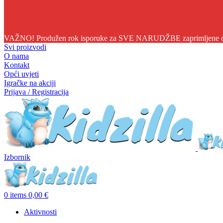
05
12
02
16
VAŽNO! Produžen rok isporuke za SVE NARUDŽBE zaprimljene do 1
Svi proizvodi
O nama
Kontakt
Opći uvjeti
Igračke na akciji
Prijava / Registracija
Izbornik
0
items
0,00
€
Aktivnosti