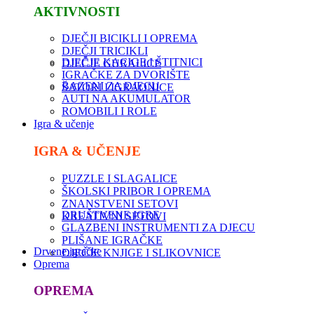
AKTIVNOSTI
DJEČJI BICIKLI I OPREMA
DJEČJI TRICIKLI
DJEČJE KACIGE I ŠTITNICI
DJEČJE GURALICE
IGRAČKE ZA DVORIŠTE
BAZENI ZA DJECU
ŠATORI I IGRAONICE
AUTI NA AKUMULATOR
ROMOBILI I ROLE
Igra & učenje
IGRA & UČENJE
PUZZLE I SLAGALICE
ŠKOLSKI PRIBOR I OPREMA
ZNANSTVENI SETOVI
DRUŠTVENE IGRE
KREATIVNI SETOVI
GLAZBENI INSTRUMENTI ZA DJECU
PLIŠANE IGRAČKE
Drvene igračke
DJEČJE KNJIGE I SLIKOVNICE
Oprema
OPREMA