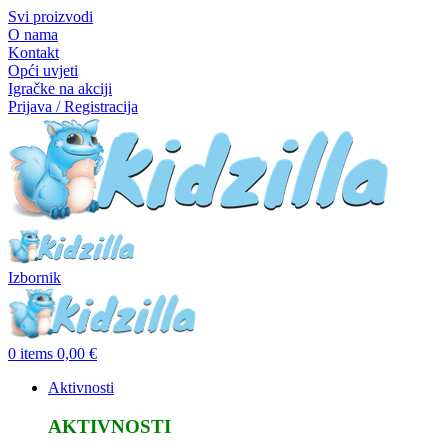
Svi proizvodi
O nama
Kontakt
Opći uvjeti
Igračke na akciji
Prijava / Registracija
Izbornik
0
items
0,00
€
Aktivnosti
AKTIVNOSTI