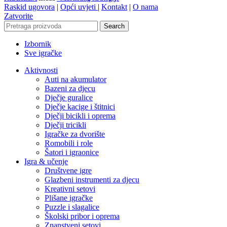
Raskid ugovora
|
Opći uvjeti
|
Kontakt
|
O nama
Zatvorite
Search
Izbornik
Sve igračke
Aktivnosti
Auti na akumulator
Bazeni za djecu
Dječje guralice
Dječje kacige i štitnici
Dječji bicikli i oprema
Dječji tricikli
Igračke za dvorište
Romobili i role
Šatori i igraonice
Igra & učenje
Društvene igre
Glazbeni instrumenti za djecu
Kreativni setovi
Plišane igračke
Puzzle i slagalice
Školski pribor i oprema
Znanstveni setovi