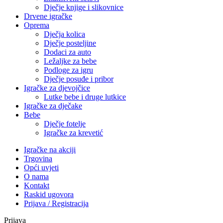
Dječje knjige i slikovnice
Drvene igračke
Oprema
Dječja kolica
Dječje posteljine
Dodaci za auto
Ležaljke za bebe
Podloge za igru
Dječje posuđe i pribor
Igračke za djevojčice
Lutke bebe i druge lutkice
Igračke za dječake
Bebe
Dječje fotelje
Igračke za krevetić
Igračke na akciji
Trgovina
Opći uvjeti
O nama
Kontakt
Raskid ugovora
Prijava / Registracija
Prijava