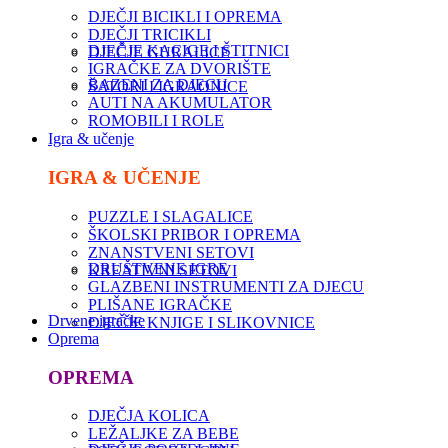
DJEČJI BICIKLI I OPREMA
DJEČJI TRICIKLI
DJEČJE KACIGE I ŠTITNICI
DJEČJE GURALICE
IGRAČKE ZA DVORIŠTE
BAZENI ZA DJECU
ŠATORI I IGRAONICE
AUTI NA AKUMULATOR
ROMOBILI I ROLE
Igra & učenje
IGRA & UČENJE
PUZZLE I SLAGALICE
ŠKOLSKI PRIBOR I OPREMA
ZNANSTVENI SETOVI
DRUŠTVENE IGRE
KREATIVNI SETOVI
GLAZBENI INSTRUMENTI ZA DJECU
PLIŠANE IGRAČKE
Drvene igračke
DJEČJE KNJIGE I SLIKOVNICE
Oprema
OPREMA
DJEČJA KOLICA
LEŽALJKE ZA BEBE