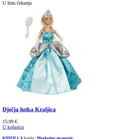
U listu čekanja
Dječja lutka Kraljica
15,99
€
U košaricu
KIDZILLA
Izrada
- Marketing strategije