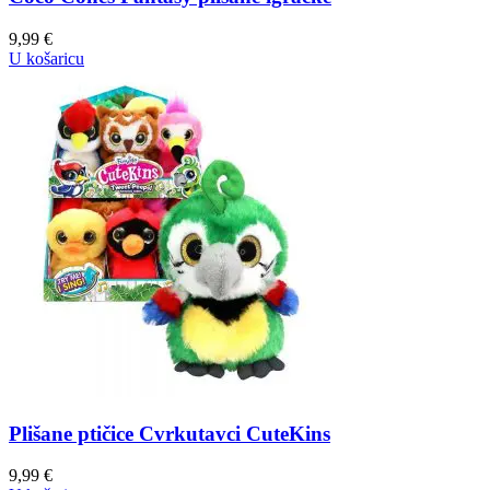
9,99
€
U košaricu
Plišane ptičice Cvrkutavci CuteKins
9,99
€