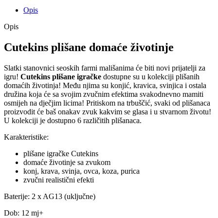
Opis
Opis
Cutekins plišane domaće životinje
Slatki stanovnici seoskih farmi mališanima će biti novi prijatelji za
igru!
Cutekins plišane igračke
dostupne su u kolekciji plišanih
domaćih životinja! Među njima su konjić, kravica, svinjica i ostala
družina koja će sa svojim zvučnim efektima svakodnevno mamiti
osmijeh na dječjim licima! Pritiskom na trbuščić, svaki od plišanaca
proizvodit će baš onakav zvuk kakvim se glasa i u stvarnom životu!
U kolekciji je dostupno 6 različitih plišanaca.
Karakteristike:
plišane igračke Cutekins
domaće životinje sa zvukom
konj, krava, svinja, ovca, koza, purica
zvučni realistični efekti
Baterije: 2 x AG13 (uključne)
Dob: 12 mj+