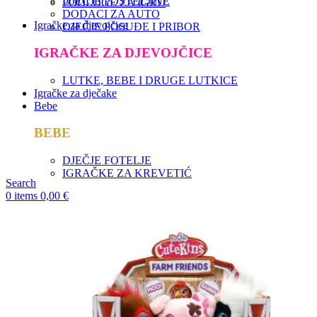
DJEČJE POSTELJINE
PODLOGE ZA IGRU
DODACI ZA AUTO
Igračke za djevojčice
DJEČJE POSUĐE I PRIBOR
IGRAČKE ZA DJEVOJČICE
LUTKE, BEBE I DRUGE LUTKICE
Igračke za dječake
Bebe
BEBE
DJEČJE FOTELJE
IGRAČKE ZA KREVETIĆ
Search
0
items
0,00
€