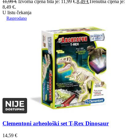
11,99
€
Izvorna cijena bila je: 11,99 €.
8,49
€
Trenutna cijena je:
8,49 €.
U listu čekanja
Rasprodano
Clementoni arheološki set T-Rex Dinosaur
14,59
€