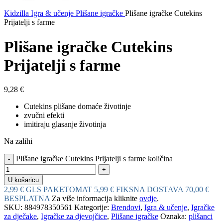
Kidzilla
Igra & učenje
Plišane igračke
Plišane igračke Cutekins
Prijatelji s farme
Plišane igračke Cutekins
Prijatelji s farme
9,28
€
Cutekins plišane domaće životinje
zvučni efekti
imitiraju glasanje životinja
Na zalihi
Plišane igračke Cutekins Prijatelji s farme količina
U košaricu
2,99 € GLS PAKETOMAT
5,99 € FIKSNA DOSTAVA
70,00 €
BESPLATNA
Za više informacija kliknite
ovdje
.
SKU:
884978350561
Kategorije:
Brendovi
,
Igra & učenje
,
Igračke
za dječake
,
Igračke za djevojčice
,
Plišane igračke
Oznaka:
plišanci